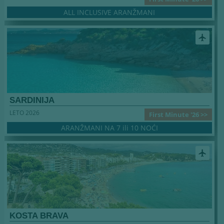
ALL INCLUSIVE ARANŽMANI
airplanemode_active
SARDINIJA
LETO 2026
First Minute '26 >>
ARANŽMANI NA 7 ili 10 NOĆI
airplanemode_active
KOSTA BRAVA