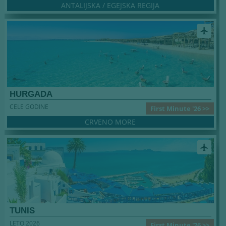
ANTALIJSKA / EGEJSKA REGIJA
airplanemode_active
HURGADA
CELE GODINE
First Minute '26 >>
CRVENO MORE
airplanemode_active
TUNIS
LETO 2026
First Minute '26 >>