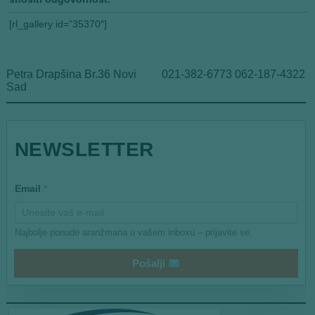
[rl_gallery id=”35370″]
Petra Drapšina Br.36 Novi
021-382-6773 062-187-4322
Sad
E
NEWSLETTER
m
a
i
l
Email
*
E
m
a
i
Najbolje ponude aranžmana u vašem inboxu – prijavite se.
l
E
Pošalji
m
a
i
l