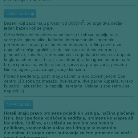
Ostali sadržaji
2
Bazeni koji zauzimaju prostor od 8000m
, od toga dva dečija i
jedan bazen koji se greje.
Od sadržaja za celodnevnu animaciju i zabavu gostiju tu je
vaterpolo, gimnastika, košarka, internacionalni i orjentalni
performansi, aqua park sa osam tobogana, rafting river a za
najmlađe dečije igralište, klub i bioskop za decu vaterpolo,
gimnastika, košarka, internacionalni i orjentalni show a uz doplatu
kuglana, stoni tenis, bilijar, stoni fubdal, video igrice, internet cafe,
brojni sportovi na vodi, ronjenje, servis za pranje veša, privatna
klinika, agencija za iznajmljivanje limuzina.
Pored navedenog, gosti mogu uživati u lepo opremljenom Spa
centru (13 soba za masažu, dve saune, dva parna kupatila, tursko
kupatilo i jakuzzi koji je napolju, teretana. Usluge u spa sentru se
naplaćuju).
NAPOMENA
Hoteli imaju pravo promene pojedinih usluga, načina plaćanja
istih, kao i perioda korišćenja sadržaja, promene koncepta all
inclusive, i slično, a u skladu sa svojom poslovnom
politikom, vremenskim uslovima i drugim relevantnim
činiocima, te organizator putovanja za iste promene ne može
snositi odgovornost.