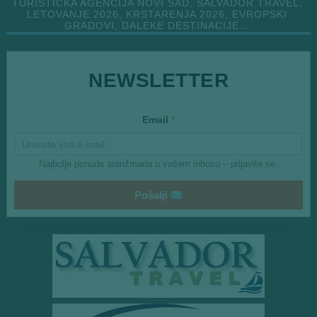
TURISTIČKA AGENCIJA NOVI SAD, SALVADOR TRAVEL,
LETOVANJE 2026, KRSTARENJA 2026, EVROPSKI
GRADOVI, DALEKE DESTINACIJE…
E
NEWSLETTER
m
a
i
l
Email
*
E
m
a
i
Najbolje ponude aranžmana u vašem inboxu – prijavite se.
l
Pošalji