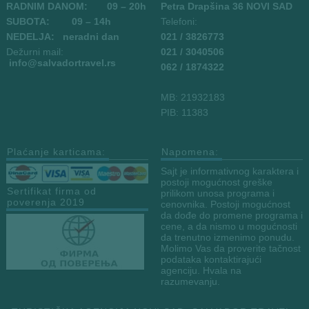
RADNIM DANOM:
09
– 20h
Petra Drapšina 36 NOVI SAD
SUBOTA: 09 – 14h
Telefoni:
NEDELJA: neradni dan
021 / 3826773
Dežurni mail:
021 / 3040506
info
@salvadortravel.rs
062 / 1874322
MB: 21932183
PIB: 11383
Plaćanje karticama:
Napomena:
Sajt je informativnog karaktera i
postoji mogućnost greške
Sertifikat firma od
prilikom unosa programa i
poverenja 2019
cenovnika. Postoji mogućnost
da dođe do promene programa i
cene, a da nismo u mogućnosti
da trenutno izmenimo ponudu.
Molimo Vas da proverite tačnost
podataka kontaktirajući
agenciju. Hvala na
razumevanju.