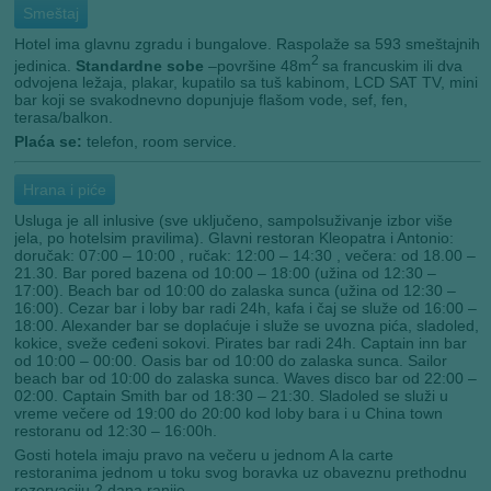
Smeštaj
Hotel ima glavnu zgradu i bungalove. Raspolaže sa 593 smeštajnih
2
jedinica.
Standardne sobe
–površine 48m
sa francuskim ili dva
odvojena ležaja, plakar, kupatilo sa tuš kabinom, LCD SAT TV, mini
bar koji se svakodnevno dopunjuje flašom vode, sef, fen,
terasa/balkon.
Plaća se:
telefon, room service.
Hrana i piće
Usluga je all inlusive (sve uključeno, sampolsuživanje izbor više
jela, po hotelsim pravilima). Glavni restoran Kleopatra i Antonio:
doručak: 07:00 – 10:00 , ručak: 12:00 – 14:30 , večera: od 18.00 –
21.30. Bar pored bazena od 10:00 – 18:00 (užina od 12:30 –
17:00). Beach bar od 10:00 do zalaska sunca (užina od 12:30 –
16:00). Cezar bar i loby bar radi 24h, kafa i čaj se služe od 16:00 –
18:00. Alexander bar se doplaćuje i služe se uvozna pića, sladoled,
kokice, sveže ceđeni sokovi. Pirates bar radi 24h. Captain inn bar
od 10:00 – 00:00. Oasis bar od 10:00 do zalaska sunca. Sailor
beach bar od 10:00 do zalaska sunca. Waves disco bar od 22:00 –
02:00. Captain Smith bar od 18:30 – 21:30. Sladoled se služi u
vreme večere od 19:00 do 20:00 kod loby bara i u China town
restoranu od 12:30 – 16:00h.
Gosti hotela imaju pravo na večeru u jednom A la carte
restoranima jednom u toku svog boravka uz obaveznu prethodnu
rezervaciju 2 dana ranije.