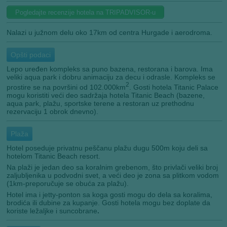
Pogledajte recenzije hotela na TRIPADVISOR-u
Nalazi u južnom delu oko 17km od centra Hurgade i aerodroma.
Opšti podaci
Lepo uređen kompleks sa puno bazena, restorana i barova. Ima
veliki aqua park i dobru animaciju za decu i odrasle. Kompleks se
2
prostire se na površini od 102.000km
. Gosti hotela Titanic Palace
mogu koristiti veći deo sadržaja hotela Titanic Beach (bazene,
aqua park, plažu, sportske terene a restoran uz prethodnu
rezervaciju 1 obrok dnevno).
Plaža
Hotel poseduje privatnu peščanu plažu dugu 500m koju deli sa
hotelom Titanic Beach resort.
Na plaži je jedan deo sa koralnim grebenom, što privlači veliki broj
zaljubljenika u podvodni svet, a veći deo je zona sa plitkom vodom
(1km-preporučuje se obuća za plažu).
Hotel ima i jetty-ponton sa koga gosti mogu do dela sa koralima,
brodića ili dubine za kupanje. Gosti hotela mogu bez doplate da
koriste ležaljke i suncobrane
.