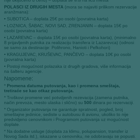
nije uključeno u cenu) – doplata se vrši na licu mesta
POLASCI IZ DRUGIH MESTA
(mora se najaviti prilikom rezervacije
aranžmana):
•
SUBOTICA – doplata 25€ po osobi (povratna karta)
• LOZNICA, ŠABAC, NOVI SAD, ZRENJANIN – doplata 15€ po
osobi (povratna karta)
• LAZAREVAC – doplata 15€ po osobi (povratna karta), (minimalno
8 prijavljenih putnika za realizaciju transfera iz Lazarevca) (odnosi
se samo za destinacije: Polihrono, Hanioti i Pefkohori)
• KRAGUJEVAC, KRUŠEVAC, PANČEVO – doplata 10€ po osobi
(povratna karta)
• Postoji mogućnost polazaka iz drugih gradova, više informacija
na šalteru agencije.
Napomene:
*
Promena datuma putovanja, kao i promena smeštaja,
tretiraće se kao otkaz putovanja.
* Troškovi promene već potvdjenih rezevacija (zamena putnika,
način prevoza, mesto ulaska i slično) su
500
dinara po rezervaciji.
* Organizator putovanja ne garantuje spratnost, pogled, broj
smeštajne jedinice, sediste u autobusu ili avionu, ukoliko to nije
predvidjeno cenovnikom i Programom putovanja uz mogućnost
doplate.
* Na dodatne usluge (doplata za klimu, polupansion, transfer iz
Novog Sada itd.), iskazane u cenovniku, ne odobravaju se popusti.