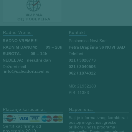
Radno Vreme
Kontakt
RADNO VREME!!!
Poslovnica Novi Sad:
RADNIM DANOM:
09
– 20h
Petra Drapšina 36 NOVI SAD
SUBOTA: 09 – 14h
Telefoni:
NEDELJA: neradni dan
021 / 3826773
Dežurni mail:
021 / 3040506
info
@salvadortravel.rs
062 / 1874322
MB: 21932183
PIB: 11383
Plaćanje karticama:
Napomena:
Sajt je informativnog karaktera i
postoji mogućnost greške
Sertifikat firma od
prilikom unosa programa i
poverenja 2019
cenovnika. Postoji mogućnost