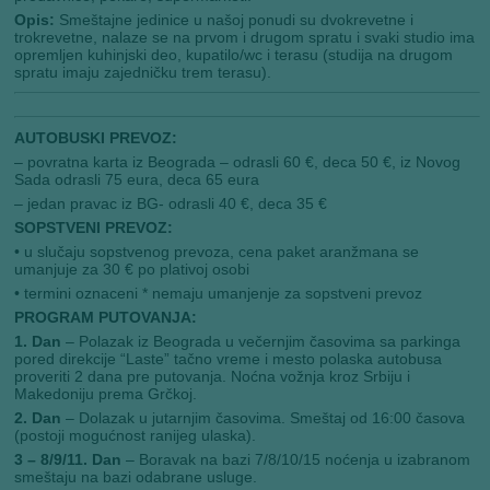
Opis:
Smeštajne jedinice u našoj ponudi su dvokrevetne i
trokrevetne, nalaze se na prvom i drugom spratu i svaki studio ima
opremljen kuhinjski deo, kupatilo/wc i terasu (studija na drugom
spratu imaju zajedničku trem terasu).
AUTOBUSKI PREVOZ:
– povratna karta iz Beograda – odrasli 60 €, deca 50 €, iz Novog
Sada odrasli 75 eura, deca 65 eura
– jedan pravac iz BG- odrasli 40 €, deca 35 €
SOPSTVENI PREVOZ:
• u slučaju sopstvenog prevoza, cena paket aranžmana se
umanjuje za 30 € po plativoj osobi
• termini oznaceni * nemaju umanjenje za sopstveni prevoz
PROGRAM PUTOVANJA:
1. Dan
– Polazak iz Beograda u večernjim časovima sa parkinga
pored direkcije “Laste” tačno vreme i mesto polaska autobusa
proveriti 2 dana pre putovanja. Noćna vožnja kroz Srbiju i
Makedoniju prema Grčkoj.
2. Dan
– Dolazak u jutarnjim časovima. Smeštaj od 16:00 časova
(postoji mogućnost ranijeg ulaska).
3 – 8/9/11. Dan
– Boravak na bazi 7/8/10/15 noćenja u izabranom
smeštaju na bazi odabrane usluge.