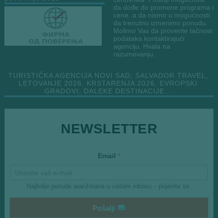
da dođe do promene programa i
cene, a da nismo u mogućnosti
da trenutno izmenimo ponudu.
Molimo Vas da proverite tačnost
podataka kontaktirajući
agenciju. Hvala na
razumevanju.
TURISTIČKA AGENCIJA NOVI SAD, SALVADOR TRAVEL,
LETOVANJE 2026, KRSTARENJA 2026, EVROPSKI
GRADOVI, DALEKE DESTINACIJE…
E
NEWSLETTER
m
a
i
l
Email
*
Najbolje ponude aranžmana u vašem inboxu – prijavite se.
Pošalji