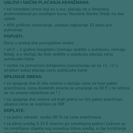
USLOVI I NAČINI PLAĆANJA ARANŽMANA:
• svi navedeni iznosi koji su u eur, plaćaju se u dinarskoj
protivvrednosti po srednjem kursu Narodne Banke Srbije na dan
uplate
• 40% prilikom rezervacije, ostatak najkasnije 15 dana pre
putovanja
POPUSTI:
Deca u pratnji dve punoplative osobe:
• od 0 – 2 godine besplatno (nemaju sedište u autobusu, nemaju
ležaj), a u slučaju da žele sedište u autobusu plaćaju cenu
autobuske karte
• osobe na pomoćnim ležajevima (označavaju se sa +1, +2 u
strukturi soba) plaćaju cenu autobuske karte
SPAJANJE SMENA:
• za spajanje dve ili više smena u slučaju cene na bazi paket
aranžmana, cena dodatnih smena se umanjuje za 30 € ( ne odnosi
se na smene obeležene sa * )
• za spajanje dve smene od kojih jedna ne čini paket aranžman,
ukupna cena se uvećava za 30€
DOPLATE:
• za jednu odraslu osobu 80 % od cene aranžmana
• za klima uređaj 3-10 € dnevno po smeštajnoj jedinici (odnosi se
na smeštajne objekte koji poseduju klima uređaj, a čije korišćenje