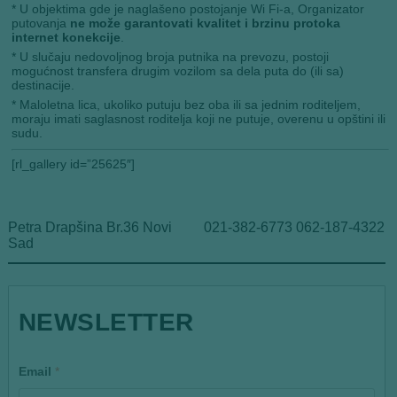
* U objektima gde je naglašeno postojanje Wi Fi-a, Organizator
putovanja
ne može garantovati kvalitet i brzinu protoka
internet konekcije
.
* U slučaju nedovoljnog broja putnika na prevozu, postoji
mogućnost transfera drugim vozilom sa dela puta do (ili sa)
destinacije.
* Maloletna lica, ukoliko putuju bez oba ili sa jednim roditeljem,
moraju imati saglasnost roditelja koji ne putuje, overenu u opštini ili
sudu.
[rl_gallery id=”25625″]
Petra Drapšina Br.36 Novi
021-382-6773 062-187-4322
Sad
E
NEWSLETTER
m
a
i
l
Email
*
E
m