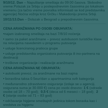
9/10/12. Dan
– Napuštanje smeštaja do 09:00 časova. Slobodno
vreme.Polazak za Srbiju u poslepodnevnim časovima po lokalnom
vremenu (za tačno vreme povratka informisati se kod predstavnika
agencije).Noćna vožnja kroz Grčku i Makedoniju prema Srbiji.
10/11/13.Dan
– Dolazak u Beograd u prepodnevnim časovima.
CENA ARANŽMANA PO OSOBI OBUHVATA:
•najam izabranog smeštaja na bazi 7/8/10 noćenja
• samo za paket aranžmane – prevoz autobusom turističke klase
na relacijama navedenim u programu putovanja
• usluge licenciranog pratioca grupe
• usluge predstavnika organizatora putovanja ili ino-partnera na
destinaciji
• troškove organizacije i realizacije aranžmana
CENA ARANŽMANA NE OBUHVATA:
• autobuski prevoz, za aranžmane na bazi najma
• boravišna taksa 0.5eur/dan u apartmanima svih kategorija
• međunarodno zdravstveno osiguranje (izdaje se u agenciji,
osigurana suma je 30.000 €) cena po osobi dnevno:
1 €
(odrasle
osobe od 18 – 70 god);
0,5 €
(deca od 6 meseci – 18 god);
2
€
(starije osobe od 71 – 83 god)
• održavanje higijene smeštajnih jedinica tokom boravka kao i
sredstva za higijenu