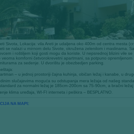
reti Sivota, Lokacija: vila Areti je udaljena oko 400m od centra mesta 
reti se nalazi u mirnom delu Sivote, okružena zelenilom i maslinama. Sa
kovcem i roštiljem koji gosti mogu da koriste. U nepsrednoj blizini vile 
 veoma komforni četvorokrevetni apartmani, sa potpuno opremljenom ku
niturama za sedenje. U dvorištu je obezbedjen parking.
eštaja:
artman – u jednoj prostoriji čajna kuhinja, običan ležaj i kanabe, u drugoj
edinim slučajevima moguća su odstupanja mera ležaja od našeg standa
 standard za normalni ležaj je 185cm-200cm sa 75-90cm, a bračni lež
enje klima uređaja, WI-FI interneta i peškira – BESPLATNO.
CIJA NA MAPI: