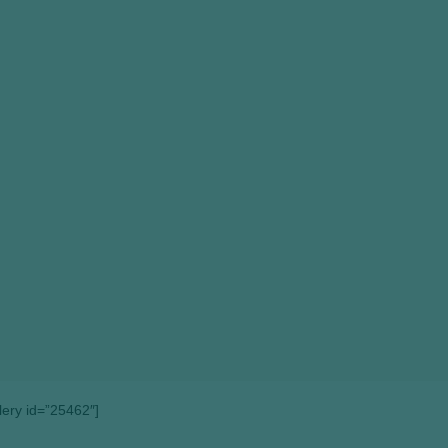
llery id=”25462″]