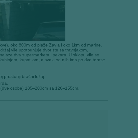
(crkve), oko 800m od plaže Zavia i oko 1km od marine.
držaj vile upotpunjuje dvorište sa travnjakom,
se nalaze dva supermarketa i pekara. U sklopu vile se
hinjom, kupatilom, a svaki od njih ima po dve terase
 prostoriji bračni ležaj.
rda.
aj (dve osobe) 185–200cm sa 120–155cm.