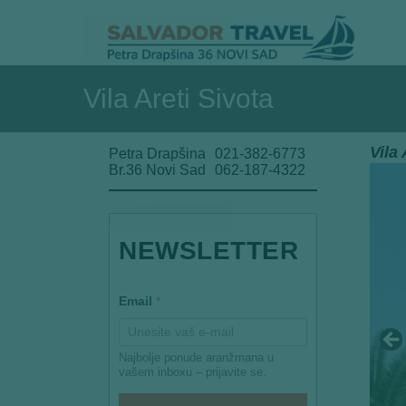
Vila Areti Sivota
Vila 
Petra Drapšina
021-382-6773
Br.36 Novi Sad
062-187-4322
NEWSLETTER
E
Email
*
m
a
i
l
Najbolje ponude aranžmana u
E
vašem inboxu – prijavite se.
m
a