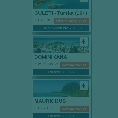
GULETI - Turska (16+)
LETO 2026
First Minute '26 >>
ARANŽMANI NA 7 NOĆI
airplanemode_active
DOMINIKANA
NOV'25 - MAJ'26
Sezona 2026 >>
INDIVIDUALNO
airplanemode_active
MAURICIJUS
CELE GODINE
Sezona 2026 >>
INDIVIDUALNO