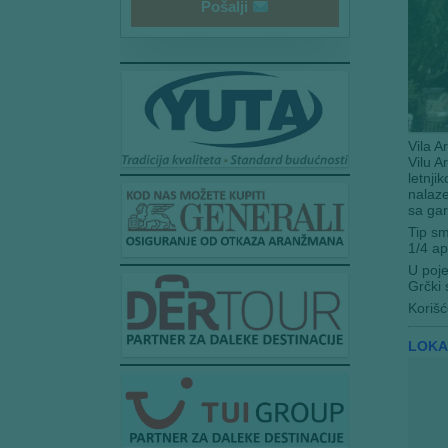
i
Pošalji
l
Vila A
Vilu A
letnji
nalaze
sa gar
Tip sm
1/4 ap
U poj
Grčki
Korišć
LOKA