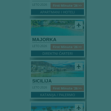
LETO 2026
First Minute '26 >>
APARTMANI I HOTELI
airplanemode_active
MAJORKA
LETO 2026
First Minute '26 >>
DIREKTNI ČARTERI
airplanemode_active
SICILIJA
LETO 2026
First Minute '26 >>
KATANIJA / PALERMO
airplanemode_active