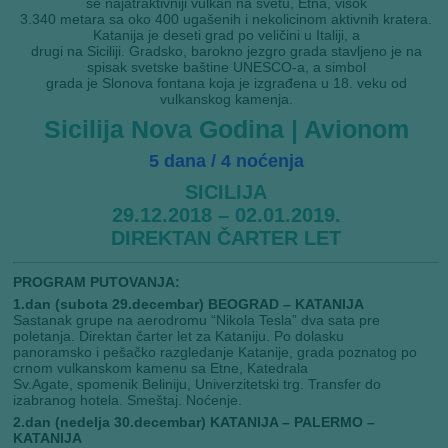
se najatraktivniji vulkan na svetu, Etna, visok
3.340 metara sa oko 400 ugašenih i nekolicinom aktivnih kratera.
Katanija je deseti grad po veličini u Italiji, a
drugi na Siciliji. Gradsko, barokno jezgro grada stavljeno je na
spisak svetske baštine UNESCO-a, a simbol
grada je Slonova fontana koja je izgrađena u 18. veku od
vulkanskog kamenja.
Sicilija Nova Godina | Avionom
5 dana / 4 noćenja
SICILIJA
29.12.2018 – 02.01.2019.
DIREKTAN ČARTER LET
PROGRAM PUTOVANJA:
1.dan (subota 29.decembar) BEOGRAD – KATANIJA
Sastanak grupe na aerodromu “Nikola Tesla” dva sata pre
poletanja. Direktan čarter let za Kataniju. Po dolasku
panoramsko i pešačko razgledanje Katanije, grada poznatog po
crnom vulkanskom kamenu sa Etne, Katedrala
Sv.Agate, spomenik Beliniju, Univerzitetski trg. Transfer do
izabranog hotela. Smeštaj. Noćenje.
2.dan (nedelja 30.decembar) KATANIJA – PALERMO –
KATANIJA