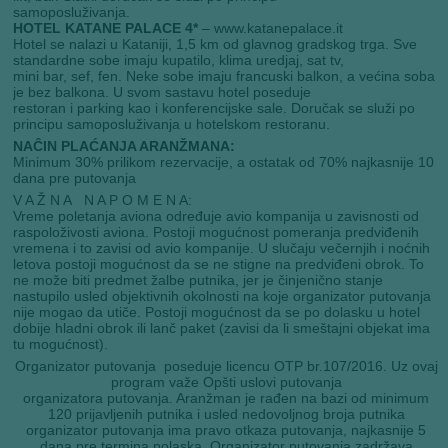
samoposluživanja.
HOTEL KATANE PALACE 4*
– www.katanepalace.it
Hotel se nalazi u Kataniji, 1,5 km od glavnog gradskog trga. Sve
standardne sobe imaju kupatilo, klima uredjaj, sat tv,
mini bar, sef, fen. Neke sobe imaju francuski balkon, a većina soba
je bez balkona. U svom sastavu hotel poseduje
restoran i parking kao i konferencijske sale. Doručak se služi po
principu samoposluživanja u hotelskom restoranu.
NAĈIN PLAĆANJA ARANŽMANA:
Minimum 30% prilikom rezervacije, a ostatak od 70% najkasnije 10
dana pre putovanja
V A Ž N A N A P O M E N A:
Vreme poletanja aviona određuje avio kompanija u zavisnosti od
raspoloživosti aviona. Postoji mogućnost pomeranja predviđenih
vremena i to zavisi od avio kompanije. U slučaju večernjih i noćnih
letova postoji mogućnost da se ne stigne na predviđeni obrok. To
ne može biti predmet žalbe putnika, jer je činjenično stanje
nastupilo usled objektivnih okolnosti na koje organizator putovanja
nije mogao da utiče. Postoji mogućnost da se po dolasku u hotel
dobije hladni obrok ili lanč paket (zavisi da li smeštajni objekat ima
tu mogućnost).
Organizator putovanja poseduje licencu OTP br.107/2016. Uz ovaj
program važe Opšti uslovi putovanja
organizatora putovanja. Aranžman je rađen na bazi od minimum
120 prijavljenih putnika i usled nedovoljnog broja putnika
organizator putovanja ima pravo otkaza putovanja, najkasnije 5
dana pre termina polaska. Organizator putovanja zadržava