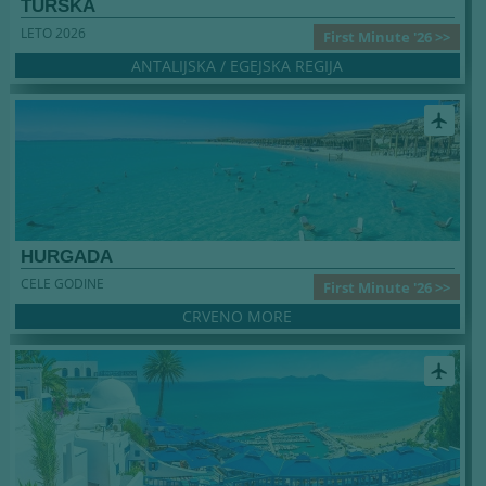
TURSKA
LETO 2026
First Minute '26 >>
ANTALIJSKA / EGEJSKA REGIJA
airplanemode_active
HURGADA
CELE GODINE
First Minute '26 >>
CRVENO MORE
airplanemode_active