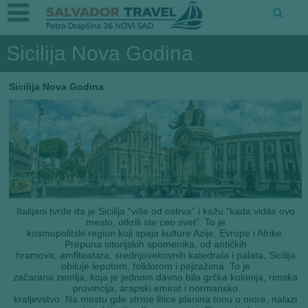
Sicilija Nova Godina
Sicilija Nova Godina
Italijani tvrde da je Sicilija “više od ostrva” i kažu “kada vidite ovo
mesto, otkrili ste ceo svet”. To je
kosmopolitski region koji spaja kulture Azije, Evrope i Afrike.
Prepuna istorijskih spomenika, od antičkih
hramova, amfiteatara, srednjovekovnih katedrala i palata, Sicilija
obiluje lepotom, folklorom i pejzažima. To je
začarana zemlja, koja je jednom davno bila grčka kolonija, rimska
provincija, arapski emirat i normansko
kraljevstvo. Na mestu gde strme litice planina tonu u more, nalazi