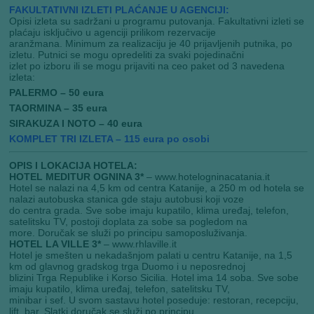
FAKULTATIVNI IZLETI PLAĆANJE U AGENCIJI:
Opisi izleta su sadržani u programu putovanja. Fakultativni izleti se
plaćaju iskljuĉivo u agenciji prilikom rezervacije
aranžmana. Minimum za realizaciju je 40 prijavljenih putnika, po
izletu. Putnici se mogu opredeliti za svaki pojedinačni
izlet po izboru ili se mogu prijaviti na ceo paket od 3 navedena
izleta:
PALERMO – 50 eura
TAORMINA – 35 eura
SIRAKUZA I NOTO – 40 eura
KOMPLET TRI IZLETA – 115 eura po osobi
OPIS I LOKACIJA HOTELA:
HOTEL MEDITUR OGNINA 3*
– www.hotelogninacatania.it
Hotel se nalazi na 4,5 km od centra Katanije, a 250 m od hotela se
nalazi autobuska stanica gde staju autobusi koji voze
do centra grada. Sve sobe imaju kupatilo, klima uređaj, telefon,
satelitsku TV, postoji doplata za sobe sa pogledom na
more. Doručak se služi po principu samoposluživanja.
HOTEL LA VILLE 3*
– www.rhlaville.it
Hotel je smešten u nekadašnjom palati u centru Katanije, na 1,5
km od glavnog gradskog trga Duomo i u neposrednoj
blizini Trga Republike i Korso Sicilia. Hotel ima 14 soba. Sve sobe
imaju kupatilo, klima uređaj, telefon, satelitsku TV,
minibar i sef. U svom sastavu hotel poseduje: restoran, recepciju,
lift, bar. Slatki doručak se služi po principu