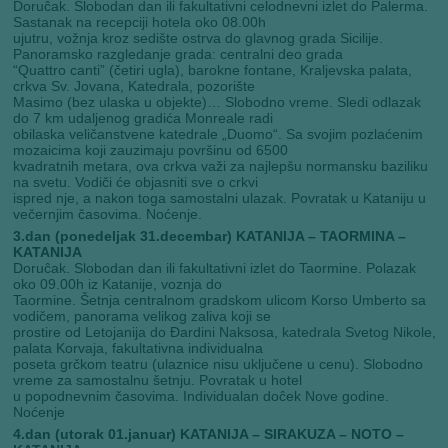
Doruĉak. Slobodan dan ili fakultativni celodnevni izlet do Palerma.
Sastanak na recepciji hotela oko 08.00h
ujutru, vožnja kroz sedište ostrva do glavnog grada Sicilije.
Panoramsko razgledanje grada: centralni deo grada
“Quattro canti” (četiri ugla), barokne fontane, Kraljevska palata,
crkva Sv. Jovana, Katedrala, pozorište
Masimo (bez ulaska u objekte)… Slobodno vreme. Sledi odlazak
do 7 km udaljenog gradića Monreale radi
obilaska veličanstvene katedrale „Duomo“. Sa svojim pozlaćenim
mozaicima koji zauzimaju površinu od 6500
kvadratnih metara, ova crkva važi za najlepšu normansku baziliku
na svetu. Vodiči će objasniti sve o crkvi
ispred nje, a nakon toga samostalni ulazak. Povratak u Kataniju u
večernjim časovima. Noćenje.
3.dan (ponedeljak 31.decembar) KATANIJA – TAORMINA –
KATANIJA
Doruĉak. Slobodan dan ili fakultativni izlet do Taormine. Polazak
oko 09.00h iz Katanije, voznja do
Taormine. Šetnja centralnom gradskom ulicom Korso Umberto sa
vodičem, panorama velikog zaliva koji se
prostire od Letojanija do Đardini Naksosa, katedrala Svetog Nikole,
palata Korvaja, fakultativna individualna
poseta grčkom teatru (ulaznice nisu uključene u cenu). Slobodno
vreme za samostalnu šetnju. Povratak u hotel
u popodnevnim časovima. Individualan doĉek Nove godine.
Noćenje
4.dan (utorak 01.januar) KATANIJA – SIRAKUZA – NOTO –