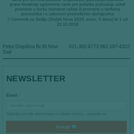
pravo korekcije ugovorene cene pre početka putovanja usled
promene u kursu razmene valute ili promene u tarifama
prevoznika i u zakonom predviđenim slučajevima
 Cenovnik za Siciliju (Doček Nove 2019, avion, 5 dana) br.1 od
22.10.2018
Petra Drapšina Br.36 Novi
021-382-6773 062-187-4322
Sad
*
NEWSLETTER
*
Email
*
Najbolje ponude aranžmana u vašem inboxu – prijavite se.
Pošalji