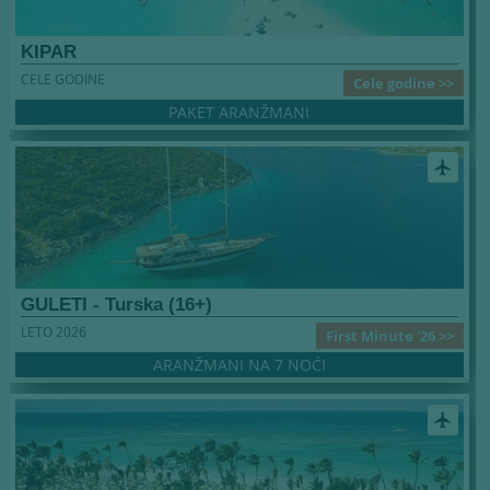
KIPAR
CELE GODINE
Cele godine >>
PAKET ARANŽMANI
airplanemode_active
GULETI - Turska (16+)
LETO 2026
First Minute '26 >>
ARANŽMANI NA 7 NOĆI
airplanemode_active