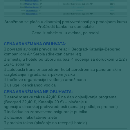
Aranžman se plaća u dinarskoj protivvrednosti po prodajnom kursu
ProCredit banke na dan uplate
Cene iz tabele su u evrima, po osobi.
CENA ARANŽMANA OBUHVATA:
 povratni avionski prevoz na relaciji Beograd-Katanija-Beograd
kompanijom Air Serbia (direktan čarter let)
 smeštaj u hotelu po izboru na bazi 4 noćenja sa doručkom u 1/2 i
1/2+1 sobama
 autobuski transfer aerodrom-hotel-aerodrom sa panoramskim
razgledanjem grada na srpskom jeziku
 troškove organizacije i vođenja aranžmana
 usluge licenciranog vodiča
CENA ARANŽMANA NE OBUHVATA:
 a
erodromske takse 42,40 €
na dan objavljivanja programa
(Beograd 22,40 €, Katanija 20 €) – plaćanje u
agenciji u dinarskoj protivvrednosti (cena je podloţna promeni)
 individualno zdravstveno osiguranje putnika
 ulaznice i fakultativne izlete
 gradska taksa (plaćanje na recepciji hotela)