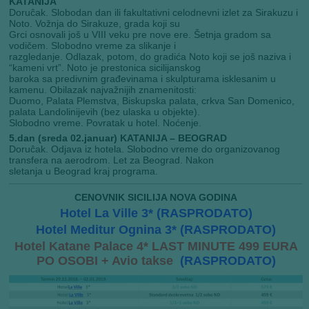
KATANIJA
Doruĉak. Slobodan dan ili fakultativni celodnevni izlet za Sirakuzu i
Noto. Vožnja do Sirakuze, grada koji su
Grci osnovali još u VIII veku pre nove ere. Šetnja gradom sa
vodičem. Slobodno vreme za slikanje i
razgledanje. Odlazak, potom, do gradića Noto koji se još naziva i
“kameni vrt”. Noto je prestonica sicilijanskog
baroka sa predivnim građevinama i skulpturama isklesanim u
kamenu. Obilazak najvažnijih znamenitosti:
Duomo, Palata Plemstva, Biskupska palata, crkva San Domenico,
palata Landolinijevih (bez ulaska u objekte).
Slobodno vreme. Povratak u hotel. Noćenje.
5.dan (sreda 02.januar) KATANIJA – BEOGRAD
Doruĉak. Odjava iz hotela. Slobodno vreme do organizovanog
transfera na aerodrom. Let za Beograd. Nakon
sletanja u Beograd kraj programa.
CENOVNIK SICILIJA NOVA GODINA
Hotel La Ville 3* (RASPRODATO)
Hotel Meditur Ognina 3* (RASPRODATO)
Hotel Katane Palace 4* LAST MINUTE 499 EURA
PO OSOBI + Avio takse
(RASPRODATO)