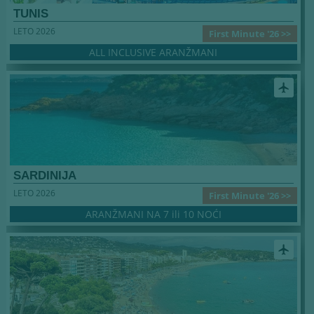
TUNIS
LETO 2026
First Minute '26 >>
ALL INCLUSIVE ARANŽMANI
airplanemode_active
SARDINIJA
LETO 2026
First Minute '26 >>
ARANŽMANI NA 7 ili 10 NOĆI
airplanemode_active