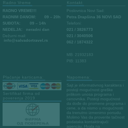
Radno Vreme
Kontakt
RADNO VREME!!!
Poslovnica Novi Sad:
RADNIM DANOM:
09
– 20h
Petra Drapšina 36 NOVI SAD
SUBOTA: 09 – 14h
Telefoni:
NEDELJA: neradni dan
021 / 3826773
Dežurni mail:
021 / 3040506
info
@salvadortravel.rs
062 / 1874322
MB: 21932183
PIB: 11383
Plaćanje karticama:
Napomena:
Sajt je informativnog karaktera i
postoji mogućnost greške
Sertifikat firma od
prilikom unosa programa i
poverenja 2019
cenovnika. Postoji mogućnost
da dođe do promene programa i
cene, a da nismo u mogućnosti
da trenutno izmenimo ponudu.
Molimo Vas da proverite tačnost
podataka kontaktirajući
agenciju. Hvala na