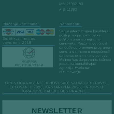
MB: 21932183
PIB: 11383
Plaćanje karticama:
Napomena:
Sajt je informativnog karaktera i
postoji mogućnost greške
Sertifikat firma od
prilikom unosa programa i
poverenja 2019
cenovnika. Postoji mogućnost
da dođe do promene programa i
cene, a da nismo u mogućnosti
da trenutno izmenimo ponudu.
Molimo Vas da proverite tačnost
podataka kontaktirajući
agenciju. Hvala na
razumevanju.
TURISTIČKA AGENCIJA NOVI SAD, SALVADOR TRAVEL,
LETOVANJE 2026, KRSTARENJA 2026, EVROPSKI
GRADOVI, DALEKE DESTINACIJE…
E
NEWSLETTER
m
a