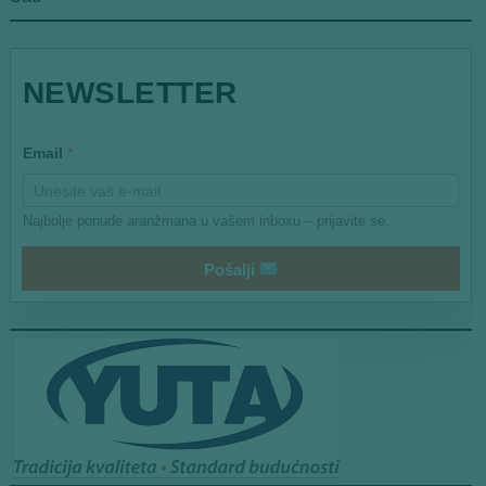
E
NEWSLETTER
m
a
i
l
Email
*
Najbolje ponude aranžmana u vašem inboxu – prijavite se.
Pošalji