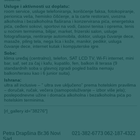
Usluge i aktivnosti uz doplatu:
room service, usluge telefoniranja, korišćenje faksa, fotokopiranje,
perionica veša, hemisko čišćenje, a la carte restorani, uvozna
alkoholna i bezalkoholna flaširana i konzervirana pića, energetska
pića, ceđeni sokovi, sportovi na vodi, časovi tenisa i oprema, tenis
u noćnim terminima, bilijar, market, frizerski salon, usluge
fotografisanja, rentiranje automobila, doktor, usluga čuvanje dece,
masaže, piling tela, nega lica i kože, manikir, pedikir, usluga
čuvanje dece, internet kutak i kompjuterske igre.
Sobe:
klima uređaj (centralno), telefon, SAT LCD TV, Wi-Fi internet, mini
bar, saf, set za čaj i kafu, kupatilo, fen, balkon ili terasa (9
standardnih soba u glavnoj zgradi pogled bašta nemaju
balkon/terasu kao i 6 junior suita).
Ishrana:
ultra all inclusive – ” ultra sve uključeno” prema hotelskim pravilima
– doručak, ručak, večera (samoposluživanje – izbor više jela);
poslepodnevne užine i domaća alkoholna i bezalkoholna pića po
hotelskim terminima.
[rl_gallery id=”38276″]
Petra Drapšina Br.36 Novi
021-382-6773 062-187-4322
Sad