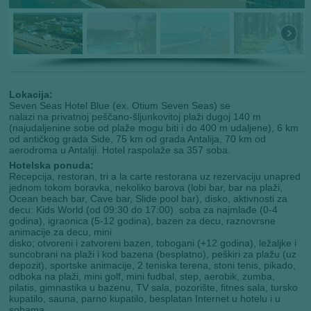
Lokacija:
Seven Seas Hotel Blue (ex. Otium Seven Seas) se
nalazi na privatnoj peščano-šljunkovitoj plaži dugoj 140 m
(najudaljenine sobe od plaže mogu biti i do 400 m udaljene), 6 km
od antičkog grada Side, 75 km od grada Antalija, 70 km od
aerodroma u Antaliji. Hotel raspolaže sa 357 soba.
Hotelska ponuda:
Recepcija, restoran, tri a la carte restorana uz rezervaciju unapred
jednom tokom boravka, nekoliko barova (lobi bar, bar na plaži,
Ocean beach bar, Cave bar, Slide pool bar), disko, aktivnosti za
decu: Kids World (od 09:30 do 17:00) soba za najmlađe (0-4
godina), igraonica (5-12 godina), bazen za decu, raznovrsne
animacije za decu, mini
disko; otvoreni i zatvoreni bazen, tobogani (+12 godina), ležaljke i
suncobrani na plaži i kod bazena (besplatno), peškiri za plažu (uz
depozit), sportske animacije, 2 teniska terena, stoni tenis, pikado,
odboka na plaži, mini golf, mini fudbal, step, aerobik, zumba,
pilatis, gimnastika u bazenu, TV sala, pozorište, fitnes sala, tursko
kupatilo, sauna, parno kupatilo, besplatan Internet u hotelu i u
sobama.