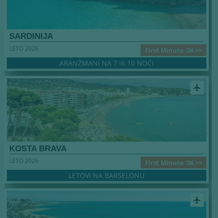
SARDINIJA
LETO 2026
First Minute '26 >>
ARANŽMANI NA 7 ili 10 NOĆI
airplanemode_active
KOSTA BRAVA
LETO 2026
First Minute '26 >>
LETOVI NA BARSELONU
airplanemode_active