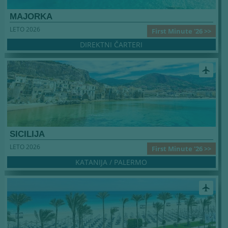
MAJORKA
LETO 2026
First Minute '26 >>
DIREKTNI ČARTERI
airplanemode_active
SICILIJA
LETO 2026
First Minute '26 >>
KATANIJA / PALERMO
airplanemode_active