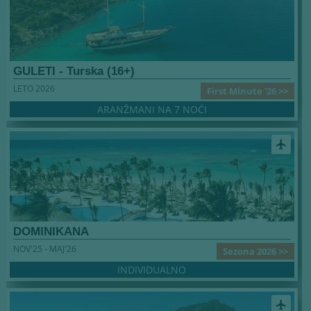
GULETI - Turska (16+)
LETO 2026
First Minute '26 >>
ARANŽMANI NA 7 NOĆI
airplanemode_active
DOMINIKANA
NOV'25 - MAJ'26
Sezona 2026 >>
INDIVIDUALNO
airplanemode_active