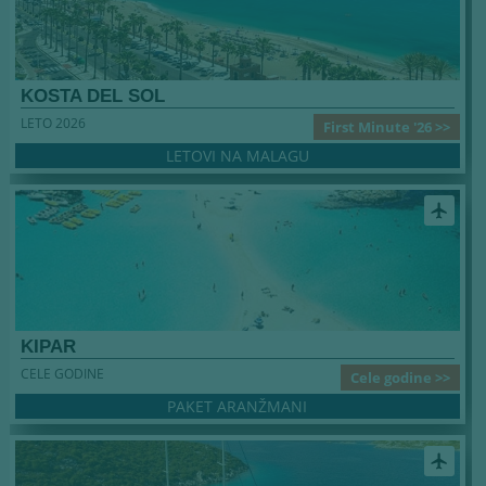
KOSTA DEL SOL
LETO 2026
First Minute '26 >>
LETOVI NA MALAGU
airplanemode_active
KIPAR
CELE GODINE
Cele godine >>
PAKET ARANŽMANI
airplanemode_active