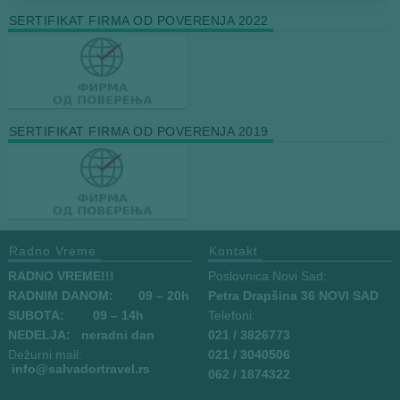
SERTIFIKAT FIRMA OD POVERENJA 2022
SERTIFIKAT FIRMA OD POVERENJA 2019
Radno Vreme
Kontakt
RADNO VREME!!!
Poslovnica Novi Sad:
RADNIM DANOM:
09
– 20h
Petra Drapšina 36 NOVI SAD
SUBOTA: 09 – 14h
Telefoni:
NEDELJA: neradni dan
021 / 3826773
Dežurni mail:
021 / 3040506
info
@salvadortravel.rs
062 / 1874322