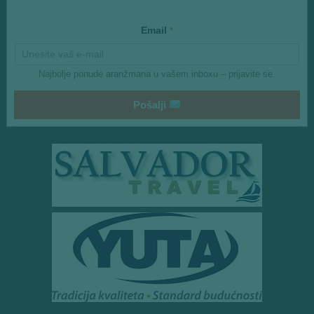
i
l
Email
*
*
Najbolje ponude aranžmana u vašem inboxu – prijavite se.
Pošalji