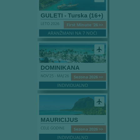
GULETI - Turska (16+)
LETO 2026
First Minute '26 >>
ARANŽMANI NA 7 NOĆI
airplanemode_active
DOMINIKANA
NOV'25 - MAJ'26
Sezona 2026 >>
INDIVIDUALNO
airplanemode_active
MAURICIJUS
CELE GODINE
Sezona 2026 >>
INDIVIDUALNO