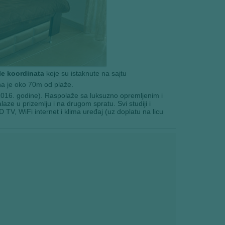
e koordinata
koje su istaknute na sajtu
na je oko 70m od plaže.
 2016. godine). Raspolaže sa luksuzno opremljenim i
ze u prizemlju i na drugom spratu. Svi studiji i
TV, WiFi internet i klima uređaj (uz doplatu na licu