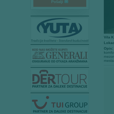
Pošalji
Vila K
Lokac
Opis:
komfor
mezone
mesta