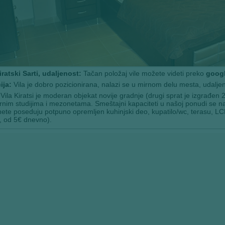
iratski Sarti, udaljenost:
Tačan položaj vile možete videti preko
googl
ija:
Vila je dobro pozicionirana, nalazi se u mirnom delu mesta, udalje
Vila Kiratsi je moderan objekat novije gradnje (drugi sprat je izgrađen
nim studijima i mezonetama. Smeštajni kapaciteti u našoj ponudi se nala
te poseduju potpuno opremljen kuhinjski deo, kupatilo/wc, terasu, LCD 
, od 5€ dnevno).