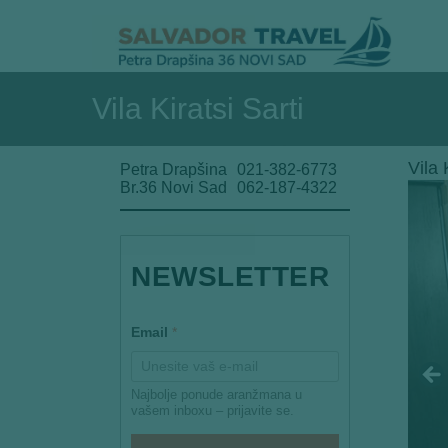
Vila Kiratsi Sarti
Vila 
Petra Drapšina
021-382-6773
Br.36 Novi Sad
062-187-4322
E
NEWSLETTER
m
a
i
l
Email
*
*
E
m
a
Najbolje ponude aranžmana u
i
vašem inboxu – prijavite se.
l