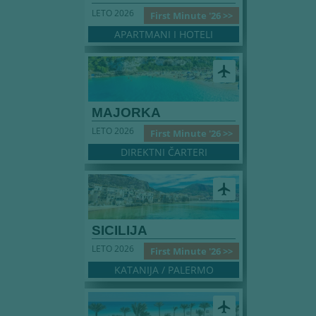
LETO 2026
First Minute '26 >>
APARTMANI I HOTELI
airplanemode_active
MAJORKA
LETO 2026
First Minute '26 >>
DIREKTNI ČARTERI
airplanemode_active
SICILIJA
LETO 2026
First Minute '26 >>
KATANIJA / PALERMO
airplanemode_active