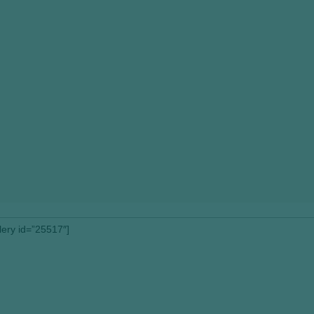
llery id=”25517″]