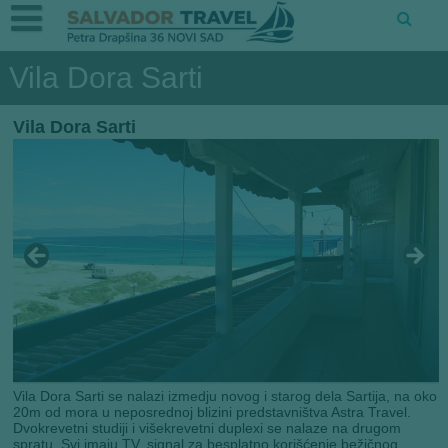
Vila Dora Sarti
Vila Dora Sarti
Vila Dora Sarti se nalazi izmedju novog i starog dela Sartija, na oko
20m od mora u neposrednoj blizini predstavništva Astra Travel.
Dvokrevetni studiji i višekrevetni duplexi se nalaze na drugom
spratu. Svi imaju TV, signal za besplatno korišćenje bežičnog