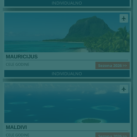
INDIVIDUALNO
airplanemode_active
MAURICIJUS
CELE GODINE
Sezona 2026 >>
INDIVIDUALNO
airplanemode_active
MALDIVI
CELE GODINE
Sezona 2026 >>