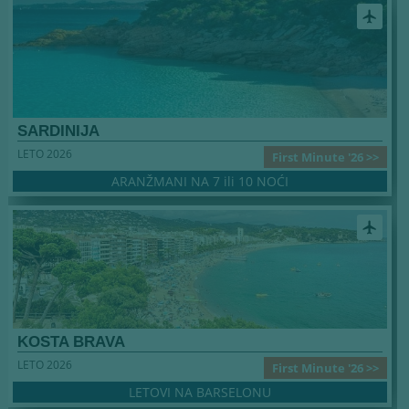
airplanemode_active
SARDINIJA
LETO 2026
First Minute '26 >>
ARANŽMANI NA 7 ili 10 NOĆI
airplanemode_active
KOSTA BRAVA
LETO 2026
First Minute '26 >>
LETOVI NA BARSELONU