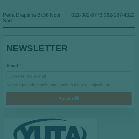
Petra Drapšina Br.36 Novi
021-382-6773 062-187-4322
Sad
E
NEWSLETTER
m
a
i
l
Email
*
Najbolje ponude aranžmana u vašem inboxu – prijavite se.
Pošalji