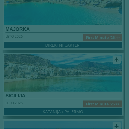
MAJORKA
LETO 2026
First Minute '26 >>
DIREKTNI ČARTERI
airplanemode_active
SICILIJA
LETO 2026
First Minute '26 >>
KATANIJA / PALERMO
airplanemode_active