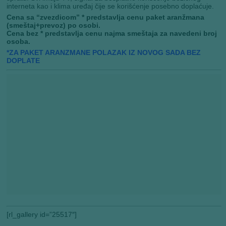
interneta kao i klima uređaj čije se korišćenje posebno doplaćuje.
Cena sa “zvezdicom” * predstavlja cenu paket aranžmana
(smeštaj+prevoz) po osobi.
Cena bez * predstavlja cenu najma smeštaja za navedeni broj
osoba.
*ZA PAKET ARANZMANE POLAZAK IZ NOVOG SADA BEZ
DOPLATE
[rl_gallery id=”25517″]