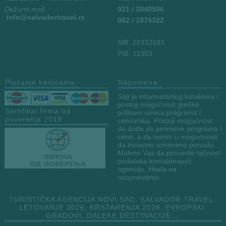
Dežurni mail:
021 / 3040506
info
@salvadortravel.rs
062 / 1874322
MB: 21932183
PIB: 11383
Plaćanje karticama:
Napomena:
Sajt je informativnog karaktera i
postoji mogućnost greške
Sertifikat firma od
prilikom unosa programa i
poverenja 2019
cenovnika. Postoji mogućnost
da dođe do promene programa i
cene, a da nismo u mogućnosti
da trenutno izmenimo ponudu.
Molimo Vas da proverite tačnost
podataka kontaktirajući
agenciju. Hvala na
razumevanju.
TURISTIČKA AGENCIJA NOVI SAD, SALVADOR TRAVEL,
LETOVANJE 2026, KRSTARENJA 2026, EVROPSKI
GRADOVI, DALEKE DESTINACIJE…