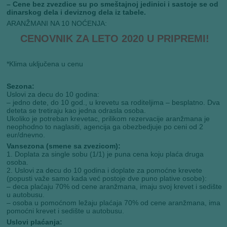
– Cene bez zvezdice su po smeštajnoj jedinici i sastoje se od
dinarskog dela i deviznog dela iz tabele.
ARANŽMANI NA 10 NOĆENJA:
CENOVNIK ZA LETO 2020 U PRIPREMI!
*Klima uključena u cenu
Sezona:
Uslovi za decu do 10 godina:
– jedno dete, do 10 god., u krevetu sa roditeljima – besplatno. Dva
deteta se tretiraju kao jedna odrasla osoba.
Ukoliko je potreban krevetac, prilikom rezervacije aranžmana je
neophodno to naglasiti, agencija ga obezbedjuje po ceni od 2
eur/dnevno.
Vansezona (smene sa zvezicom):
1. Doplata za single sobu (1/1) je puna cena koju plaća druga
osoba.
2. Uslovi za decu do 10 godina i doplate za pomoćne krevete
(popusti važe samo kada već postoje dve puno plative osobe):
– deca plaćaju 70% od cene aranžmana, imaju svoj krevet i sedište
u autobusu.
– osoba u pomoćnom ležaju plaćaja 70% od cene aranžmana, ima
pomoćni krevet i sedište u autobusu.
Uslovi plaćanja: