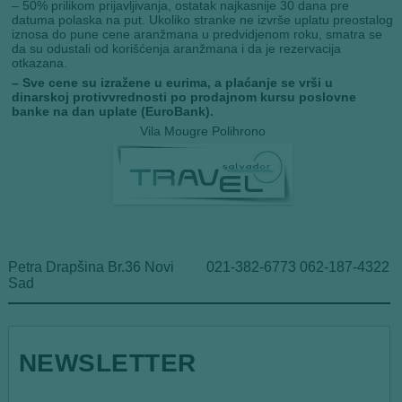
– 50% prilikom prijavljivanja, ostatak najkasnije 30 dana pre
datuma polaska na put. Ukoliko stranke ne izvrše uplatu preostalog
iznosa do pune cene aranžmana u predvidjenom roku, smatra se
da su odustali od korišćenja aranžmana i da je rezervacija
otkazana.
– Sve cene su izražene u eurima, a plaćanje se vrši u
dinarskoj protivvrednosti po prodajnom kursu poslovne
banke na dan uplate (EuroBank).
Vila Mougre Polihrono
Petra Drapšina Br.36 Novi
021-382-6773 062-187-4322
Sad
NEWSLETTER
E