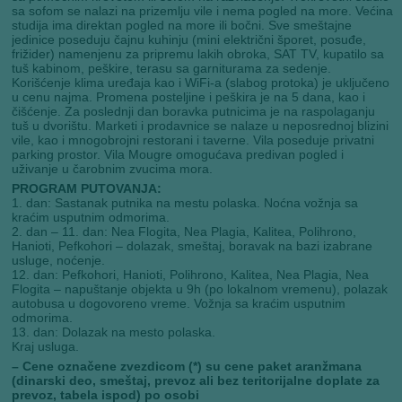
sa sofom se nalazi na prizemlju vile i nema pogled na more. Većina
studija ima direktan pogled na more ili bočni. Sve smeštajne
jedinice poseduju čajnu kuhinju (mini električni šporet, posuđe,
frižider) namenjenu za pripremu lakih obroka, SAT TV, kupatilo sa
tuš kabinom, peškire, terasu sa garniturama za sedenje.
Korišćenje klima uređaja kao i WiFi-a (slabog protoka) je uključeno
u cenu najma. Promena posteljine i peškira je na 5 dana, kao i
čišćenje. Za poslednji dan boravka putnicima je na raspolaganju
tuš u dvorištu. Marketi i prodavnice se nalaze u neposrednoj blizini
vile, kao i mnogobrojni restorani i taverne. Vila poseduje privatni
parking prostor. Vila Mougre omogućava predivan pogled i
uživanje u čarobnim zvucima mora.
PROGRAM PUTOVANJA:
1. dan: Sastanak putnika na mestu polaska. Noćna vožnja sa
kraćim usputnim odmorima.
2. dan – 11. dan: Nea Flogita, Nea Plagia, Kalitea, Polihrono,
Hanioti, Pefkohori – dolazak, smeštaj, boravak na bazi izabrane
usluge, noćenje.
12. dan: Pefkohori, Hanioti, Polihrono, Kalitea, Nea Plagia, Nea
Flogita – napuštanje objekta u 9h (po lokalnom vremenu), polazak
autobusa u dogovoreno vreme. Vožnja sa kraćim usputnim
odmorima.
13. dan: Dolazak na mesto polaska.
Kraj usluga.
– Cene označene zvezdicom (*) su cene paket aranžmana
(dinarski deo, smeštaj, prevoz ali bez teritorijalne doplate za
prevoz, tabela ispod) po osobi