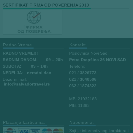
SERTIFIKAT FIRMA OD POVERENJA 2019
Radno Vreme
Kontakt
RADNO VREME!!!
Poslovnica Novi Sad:
RADNIM DANOM:
09
– 20h
Petra Drapšina 36 NOVI SAD
SUBOTA: 09 – 14h
Telefoni:
NEDELJA: neradni dan
021 / 3826773
Dežurni mail:
021 / 3040506
info
@salvadortravel.rs
062 / 1874322
MB: 21932183
PIB: 11383
Plaćanje karticama:
Napomena:
Sajt je informativnog karaktera i