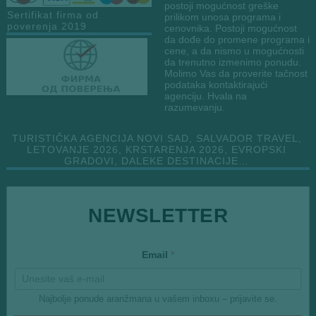
postoji mogućnost greške
Sertifikat firma od
prilikom unosa programa i
poverenja 2019
cenovnika. Postoji mogućnost
da dođe do promene programa i
cene, a da nismo u mogućnosti
da trenutno izmenimo ponudu.
Molimo Vas da proverite tačnost
podataka kontaktirajući
agenciju. Hvala na
razumevanju.
TURISTIČKA AGENCIJA NOVI SAD, SALVADOR TRAVEL,
LETOVANJE 2026, KRSTARENJA 2026, EVROPSKI
GRADOVI, DALEKE DESTINACIJE…
*
NEWSLETTER
*
Email
*
Najbolje ponude aranžmana u vašem inboxu – prijavite se.