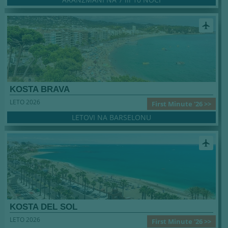
airplanemode_active
KOSTA BRAVA
LETO 2026
First Minute '26 >>
LETOVI NA BARSELONU
airplanemode_active
KOSTA DEL SOL
LETO 2026
First Minute '26 >>