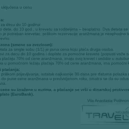
 uključena u cenu
a:
 za decu do 10 godina:
o dete, do 10 god., u krevetu sa roditeljima – besplatno. Dva deteta se 
o je potreban krevetac, prilikom rezervacije aranžmana je neophodno to
nevno.
zona (smene sa zvezicom):
lata za single sobu (1/1) je puna cena koju plaća druga osoba.
ovi za decu do 10 godina i doplate za pomoćne krevete (popusti važe 
 plaćaju 70% od cene aranžmana, imaju svoj krevet i sedište u autobu
ba u pomoćnom ležaju plaćaja 70% od cene aranžmana, ima pomoćni kre
i plaćanja:
prilikom prijavljivanja, ostatak najkasnije 30 dana pre datuma polaska 
 do pune cene aranžmana u predvidjenom roku, smatra se da su odustal
ana.
 cene su izražene u eurima, a plaćanje se vrši u dinarskoj proti
plate (EuroBank).
Vila Anastasia Polihro