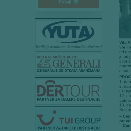
Pošalji
Vila 
vile F
od dne
je odg
dvoriš
apartm
smene,
PROG
1. dan
2. dan
usluge
12. da
autob
13. da
Kraj u
– Cen
prevo
– Cen