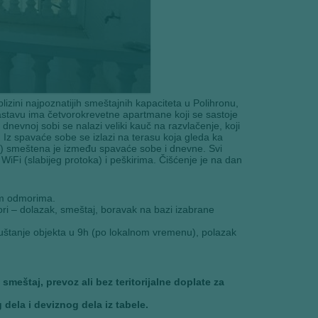
izini najpoznatijih smeštajnih kapaciteta u Polihronu,
m sastavu ima četvorokrevetne apartmane koji se sastoje
nevnoj sobi se nalazi veliki kauč na razvlačenje, koji
 Iz spavaće sobe se izlazi na terasu koja gleda ka
uđe) smeštena je između spavaće sobe i dnevne. Svi
iFi (slabijeg protoka) i peškirima. Čišćenje je na dan
im odmorima.
hori – dolazak, smeštaj, boravak na bazi izabrane
apuštanje objekta u 9h (po lokalnom vremenu), polazak
eštaj, prevoz ali bez teritorijalne doplate za
dela i deviznog dela iz tabele.