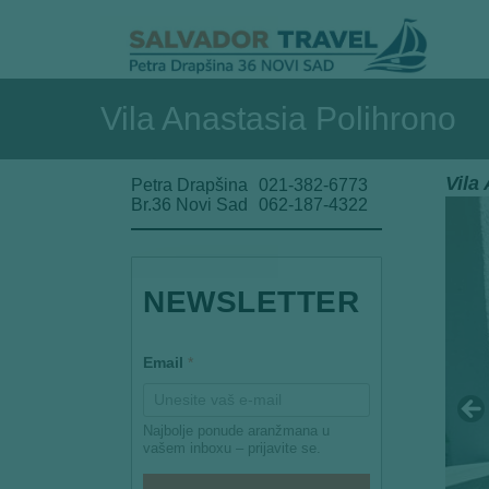
Vila Anastasia Polihrono
Vila
Petra Drapšina
021-382-6773
Br.36 Novi Sad
062-187-4322
*
NEWSLETTER
*
E
m
a
Email
*
i
l
Najbolje ponude aranžmana u
vašem inboxu – prijavite se.