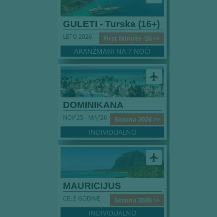
GULETI - Turska (16+)
LETO 2026
First Minute '26 >>
ARANŽMANI NA 7 NOĆI
airplanemode_active
DOMINIKANA
NOV'25 - MAJ'26
Sezona 2026 >>
INDIVIDUALNO
airplanemode_active
MAURICIJUS
CELE GODINE
Sezona 2026 >>
INDIVIDUALNO