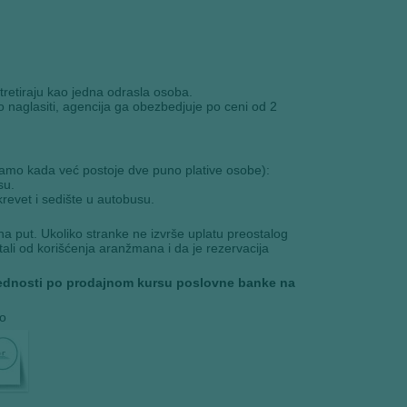
tretiraju kao jedna odrasla osoba.
 naglasiti, agencija ga obezbedjuje po ceni od 2
samo kada već postoje dve puno plative osobe):
su.
vet i sedište u autobusu.
na put. Ukoliko stranke ne izvrše uplatu preostalog
i od korišćenja aranžmana i da je rezervacija
vvrednosti po prodajnom kursu poslovne banke na
no