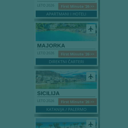
LETO 2026
First Minute '26 >>
APARTMANI I HOTELI
airplanemode_active
MAJORKA
LETO 2026
First Minute '26 >>
DIREKTNI ČARTERI
airplanemode_active
SICILIJA
LETO 2026
First Minute '26 >>
KATANIJA / PALERMO
airplanemode_active