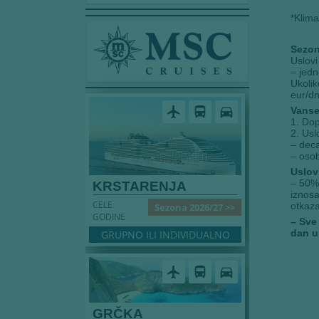
*Klima
Sezon
Uslovi
– jedn
Ukolik
eur/d
airplanemode_active
directions_bus
directions_car
Vanse
1. Dop
2. Usl
– deca
– oso
Uslov
– 50% 
KRSTARENJA
iznosa
CELE
otkaz
Sezona 2026/27 >>
GODINE
– Sve
dan u
GRUPNO ILI INDIVIDUALNO
airplanemode_active
directions_bus
directions_car
GRČKA