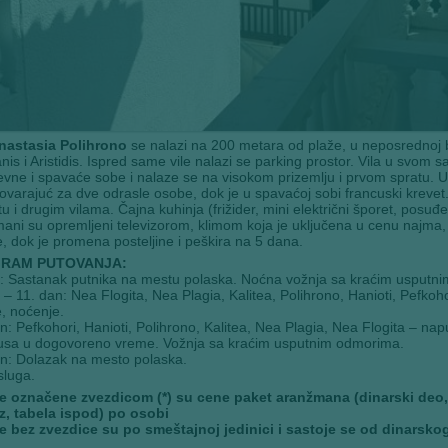
Anastasia Polihrono
se nalazi na 200 metara od plaže, u neposrednoj bl
anis i Aristidis. Ispred same vile nalazi se parking prostor. Vila u svo
vne i spavaće sobe i nalaze se na visokom prizemlju i prvom spratu. U d
ovarajuć za dve odrasle osobe, dok je u spavaćoj sobi francuski krevet.
tu i drugim vilama. Čajna kuhinja (frižider, mini električni šporet, pos
ani su opremljeni televizorom, klimom koja je uključena u cenu najma, W
 dok je promena posteljine i peškira na 5 dana.
RAM PUTOVANJA:
: Sastanak putnika na mestu polaska. Noćna vožnja sa kraćim usputn
 – 11. dan: Nea Flogita, Nea Plagia, Kalitea, Polihrono, Hanioti, Pefko
, noćenje.
n: Pefkohori, Hanioti, Polihrono, Kalitea, Nea Plagia, Nea Flogita – n
usa u dogovoreno vreme. Vožnja sa kraćim usputnim odmorima.
n: Dolazak na mesto polaska.
sluga.
e označene zvezdicom (*) su cene paket aranžmana (dinarski deo, sm
z, tabela ispod) po osobi
e bez zvezdice su po smeštajnoj jedinici i sastoje se od dinarskog 