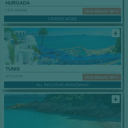
HURGADA
CELE GODINE
First Minute '26 >>
CRVENO MORE
airplanemode_active
TUNIS
LETO 2026
First Minute '26 >>
ALL INCLUSIVE ARANŽMANI
airplanemode_active