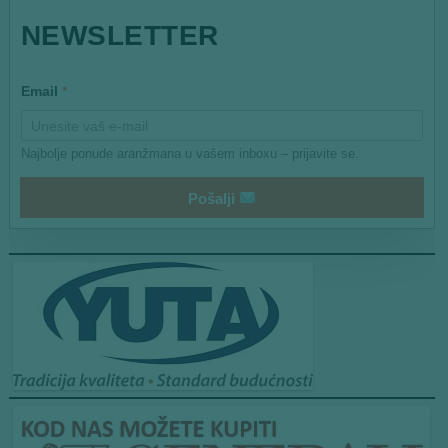
E
NEWSLETTER
m
a
i
l
Email
*
Najbolje ponude aranžmana u vašem inboxu – prijavite se.
Pošalji