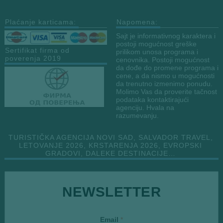
Plaćanje karticama:
Napomena:
Sajt je informativnog karaktera i
postoji mogućnost greške
Sertifikat firma od
prilikom unosa programa i
poverenja 2019
cenovnika. Postoji mogućnost
da dođe do promene programa i
cene, a da nismo u mogućnosti
da trenutno izmenimo ponudu.
Molimo Vas da proverite tačnost
podataka kontaktirajući
agenciju. Hvala na
razumevanju.
TURISTIČKA AGENCIJA NOVI SAD, SALVADOR TRAVEL,
LETOVANJE 2026, KRSTARENJA 2026, EVROPSKI
GRADOVI, DALEKE DESTINACIJE…
NEWSLETTER
*
Email
*
E