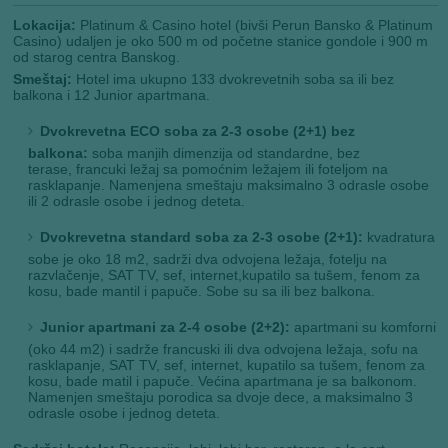
Lokacija:
Platinum & Casino hotel (bivši Perun Bansko & Platinum
Casino) udaljen je oko 500 m od početne stanice gondole i 900 m
od starog centra Banskog.
Smeštaj:
Hotel ima ukupno 133 dvokrevetnih soba sa ili bez
balkona i 12 Junior apartmana.
Dvokrevetna ECO soba za 2-3 osobe (2+1) bez
balkona:
soba manjih dimenzija od standardne, bez
terase,
francuki ležaj sa pomoćnim ležajem ili foteljom na
rasklapanje. Namenjena smeštaju maksimalno 3 odrasle osobe
ili 2 odrasle osobe i jednog deteta.
Dvokrevetna standard soba za 2-3 osobe (2+1):
kvadratura
sobe je oko 18 m2, sadrži dva odvojena ležaja, fotelju na
razvlačenje, SAT TV, sef, internet,kupatilo sa tušem, fenom za
kosu, bade mantil i papuče. Sobe su sa ili bez balkona.
Junior apartmani za 2-4 osobe (2+2):
apartmani su komforni
(oko 44 m2) i sadrže francuski ili dva odvojena ležaja, sofu na
rasklapanje, SAT TV, sef, internet, kupatilo sa tušem, fenom za
kosu, bade matil i papuče. Većina apartmana je sa balkonom.
Namenjen smeštaju porodica sa dvoje dece, a maksimalno 3
odrasle osobe i jednog deteta.