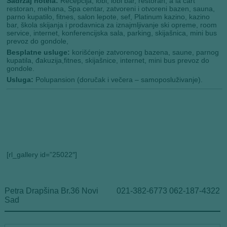
Sadržaj hotela:
Recepcija, lobi, lobi bar, restoran, a la cart
restoran, mehana, Spa centar, zatvoreni i otvoreni bazen, sauna,
parno kupatilo, fitnes, salon lepote, sef, Platinum kazino, kazino
bar, škola skijanja i prodavnica za iznajmljivanje ski opreme, room
service, internet, konferencijska sala, parking, skijašnica, mini bus
prevoz do gondole,
Besplatne usluge:
korišćenje zatvorenog bazena, saune, parnog
kupatila, đakuzija,fitnes, skijašnice, internet, mini bus prevoz do
gondole.
Usluga:
Polupansion (doručak i večera – samoposluživanje).
[rl_gallery id=”25022″]
Petra Drapšina Br.36 Novi
021-382-6773 062-187-4322
Sad