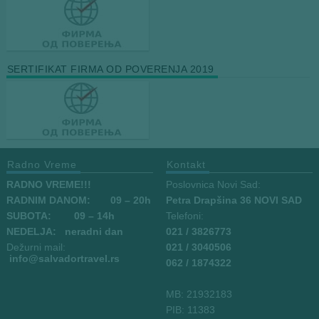
SERTIFIKAT FIRMA OD POVERENJA 2019
Radno Vreme
Kontakt
RADNO VREME!!!
Poslovnica Novi Sad:
RADNIM DANOM:
09
– 20h
Petra Drapšina 36 NOVI SAD
SUBOTA: 09 – 14h
Telefoni:
NEDELJA: neradni dan
021 / 3826773
Dežurni mail:
021 / 3040506
info
@salvadortravel.rs
062 / 1874322
MB: 21932183
PIB: 11383