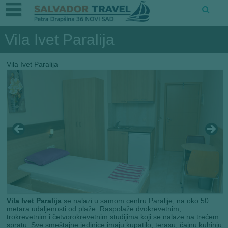
Vila Ivet Paralija
Vila Ivet Paralija
Vila Ivet Paralija
se nalazi u samom centru Paralije, na oko 50
metara udaljenosti od plaže. Raspolaže dvokrevetnim,
trokrevetnim i četvorokrevetnim studijima koji se nalaze na trećem
spratu. Sve smeštajne jedinice imaju kupatilo, terasu, čajnu kuhinju