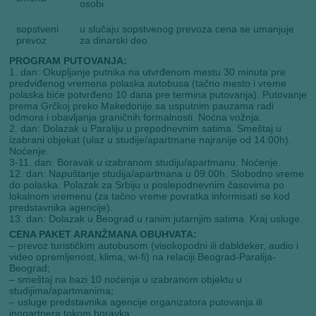
osobi
sopstveni
u slučaju sopstvenog prevoza cena se umanjuje
prevoz
za dinarski deo
PROGRAM PUTOVANJA:
1. dan: Okupljanje putnika na utvrđenom mestu 30 minuta pre
predviđenog vremena polaska autobusa (tačno mesto i vreme
polaska biće potvrđeno 10 dana pre termina putovanja). Putovanje
prema Grčkoj preko Makedonije sa usputnim pauzama radi
odmora i obavljanja graničnih formalnosti. Noćna vožnja.
2. dan: Dolazak u Paraliju u prepodnevnim satima. Smeštaj u
izabrani objekat (ulaz u studije/apartmane najranije od 14:00h).
Noćenje.
3-11. dan: Boravak u izabranom studiju/apartmanu. Noćenje.
12. dan: Napuštanje studija/apartmana u 09:00h. Slobodno vreme
do polaska. Polazak za Srbiju u poslepodnevnim časovima po
lokalnom vremenu (za tačno vreme povratka informisati se kod
predstavnika agencije).
13. dan: Dolazak u Beograd u ranim jutarnjim satima. Kraj usluge.
CENA PAKET ARANŽMANA OBUHVATA:
– prevoz turističkim autobusom (visokopodni ili dabldeker, audio i
video opremljenost, klima, wi-fi) na relaciji Beograd-Paralija-
Beograd;
– smeštaj na bazi 10 noćenja u izabranom objektu u
studijima/apartmanima;
– usluge predstavnika agencije organizatora putovanja ili
inopartnera tokom boravka;