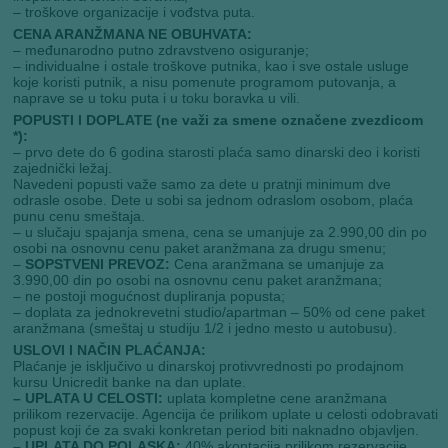
– troškove organizacije i vođstva puta.
CENA ARANŽMANA NE OBUHVATA:
– međunarodno putno zdravstveno osiguranje;
– individualne i ostale troškove putnika, kao i sve ostale usluge
koje koristi putnik, a nisu pomenute programom putovanja, a
naprave se u toku puta i u toku boravka u vili.
POPUSTI I DOPLATE (ne važi za smene označene zvezdicom
*):
– prvo dete do 6 godina starosti plaća samo dinarski deo i koristi
zajednički ležaj.
Navedeni popusti važe samo za dete u pratnji minimum dve
odrasle osobe. Dete u sobi sa jednom odraslom osobom, plaća
punu cenu smeštaja.
– u slučaju spajanja smena, cena se umanjuje za 2.990,00 din po
osobi na osnovnu cenu paket aranžmana za drugu smenu;
–
SOPSTVENI PREVOZ:
Cena aranžmana se umanjuje za
3.990,00 din po osobi na osnovnu cenu paket aranžmana;
– ne postoji mogućnost dupliranja popusta;
– doplata za jednokrevetni studio/apartman – 50% od cene paket
aranžmana (smeštaj u studiju 1/2 i jedno mesto u autobusu).
USLOVI I NAČIN PLAĆANJA:
Plaćanje je isključivo u dinarskoj protivvrednosti po prodajnom
kursu Unicredit banke na dan uplate.
– UPLATA U CELOSTI:
uplata kompletne cene aranžmana
prilikom rezervacije. Agencija će prilikom uplate u celosti odobravati
popust koji će za svaki konkretan period biti naknadno objavljen.
– UPLATA DO POLASKA:
40% akontacija prilikom rezervacije,