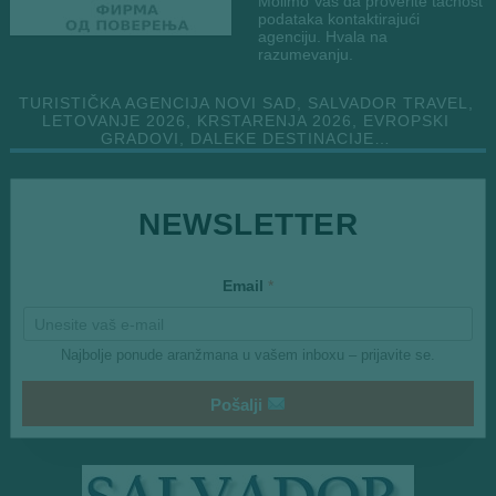
Molimo Vas da proverite tačnost
podataka kontaktirajući
agenciju. Hvala na
razumevanju.
TURISTIČKA AGENCIJA NOVI SAD, SALVADOR TRAVEL,
LETOVANJE 2026, KRSTARENJA 2026, EVROPSKI
GRADOVI, DALEKE DESTINACIJE…
NEWSLETTER
*
Email
*
*
Najbolje ponude aranžmana u vašem inboxu – prijavite se.
Pošalji