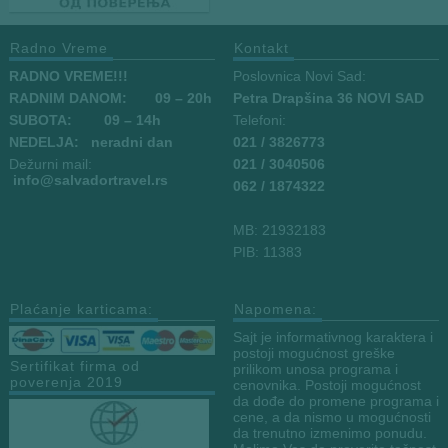
Radno Vreme
Kontakt
RADNO VREME!!!
Poslovnica Novi Sad:
RADNIM DANOM:
09
– 20h
Petra Drapšina 36 NOVI SAD
SUBOTA: 09 – 14h
Telefoni:
NEDELJA: neradni dan
021 / 3826773
Dežurni mail:
021 / 3040506
info
@salvadortravel.rs
062 / 1874322
MB: 21932183
PIB: 11383
Plaćanje karticama:
Napomena:
Sajt je informativnog karaktera i
postoji mogućnost greške
Sertifikat firma od
prilikom unosa programa i
poverenja 2019
cenovnika. Postoji mogućnost
da dođe do promene programa i
cene, a da nismo u mogućnosti
da trenutno izmenimo ponudu.