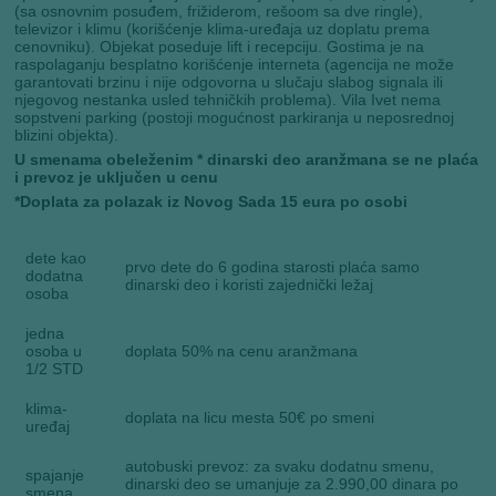
(sa osnovnim posuđem, frižiderom, rešoom sa dve ringle),
televizor i klimu (korišćenje klima-uređaja uz doplatu prema
cenovniku). Objekat poseduje lift i recepciju. Gostima je na
raspolaganju besplatno korišćenje interneta (agencija ne može
garantovati brzinu i nije odgovorna u slučaju slabog signala ili
njegovog nestanka usled tehničkih problema). Vila Ivet nema
sopstveni parking (postoji mogućnost parkiranja u neposrednoj
blizini objekta).
U smenama obeleženim * dinarski deo aranžmana se ne plaća
i prevoz je uključen u cenu
*Doplata za polazak iz Novog Sada 15 eura po osobi
dete kao
prvo dete do 6 godina starosti plaća samo
dodatna
dinarski deo i koristi zajednički ležaj
osoba
jedna
osoba u
doplata 50% na cenu aranžmana
1/2 STD
klima-
doplata na licu mesta 50€ po smeni
uređaj
autobuski prevoz: za svaku dodatnu smenu,
spajanje
dinarski deo se umanjuje za 2.990,00 dinara po
smena