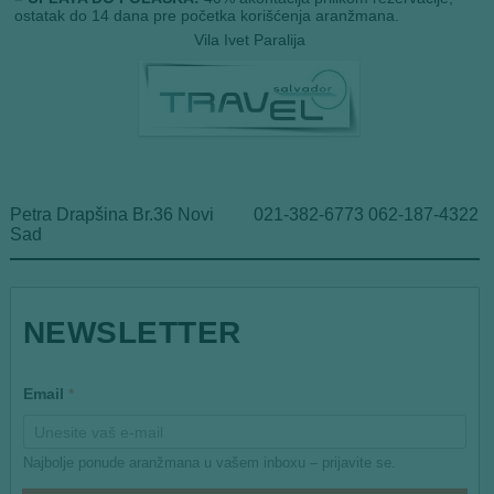
ostatak do 14 dana pre početka korišćenja aranžmana.
Vila Ivet Paralija
Petra Drapšina Br.36 Novi
021-382-6773 062-187-4322
Sad
NEWSLETTER
*
Email
*
*
*
Najbolje ponude aranžmana u vašem inboxu – prijavite se.