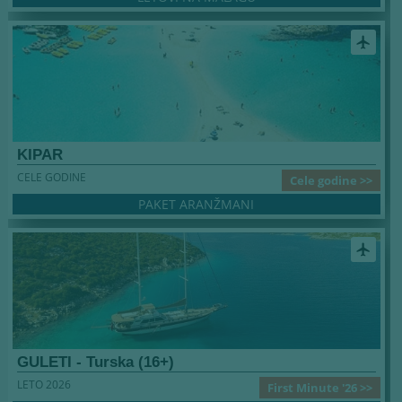
airplanemode_active
KIPAR
CELE GODINE
Cele godine >>
PAKET ARANŽMANI
airplanemode_active
GULETI - Turska (16+)
LETO 2026
First Minute '26 >>