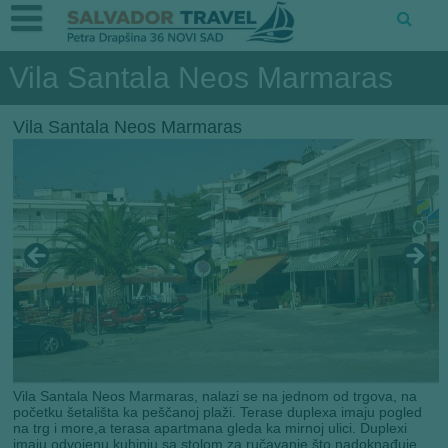
Vila Santala Neos Marmaras
Vila Santala Neos Marmaras
Vila Santala Neos Marmaras, nalazi se na jednom od trgova, na
početku šetališta ka peščanoj plaži. Terase duplexa imaju pogled
na trg i more,a terasa apartmana gleda ka mirnoj ulici. Duplexi
imaju odvojenu kuhinju sa stolom za ručavanje što nadoknađuje