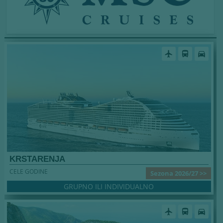
airplanemode_active
directions_bus
directions_car
KRSTARENJA
CELE GODINE
Sezona 2026/27 >>
GRUPNO ILI INDIVIDUALNO
airplanemode_active
directions_bus
directions_car