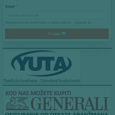
l
Email
*
*
E
m
a
Najbolje ponude aranžmana u vašem inboxu – prijavite se.
i
l
Pošalji