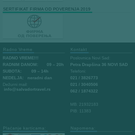
SERTIFIKAT FIRMA OD POVERENJA 2019
Radno Vreme
Kontakt
RADNO VREME!!!
Poslovnica Novi Sad:
RADNIM DANOM:
09
– 20h
Petra Drapšina 36 NOVI SAD
SUBOTA: 09 – 14h
Telefoni:
NEDELJA: neradni dan
021 / 3826773
Dežurni mail:
021 / 3040506
info
@salvadortravel.rs
062 / 1874322
MB: 21932183
PIB: 11383
Plaćanje karticama:
Napomena: