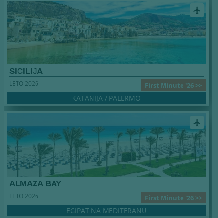
airplanemode_active
SICILIJA
LETO 2026
First Minute '26 >>
KATANIJA / PALERMO
airplanemode_active
ALMAZA BAY
LETO 2026
First Minute '26 >>
EGIPAT NA MEDITERANU