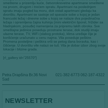
smeštene u prizemlju kuće, četvorokrevetne apartmane smeštene
na prvom, drugom i trećem spratu. Apartmani na poslednjem
spratu imaju pogled ka moru, dok ostali apartmani gledaju ka
dvorištu. Apartmani se sastoje od spavaće sobe u kojoj je jedan
francuski ležaj i dnevne sobe u kojoj se nalaze dva pojedinačna
ležaja i opremljena čajna kuhinja (mini električni šporet, frižider sa
hladnjakom, posuđe) namenjena za pripremu lakih obroka. Sve
smeštajne jedinice poseduju prostrane terase, dok studiji imaju
ulazne terase, TV, WiFi (slabog protoka), klima uređaje čije je
korišćenje uračunato u cenu najma. Vila poseduje peškire.
Promena posteljine i peškira vrši se petog dana boravka, kao i
čišćenje. U dvorištu vile nalazi se tuš. Vila je dobar izbor zbog svoje
lokacije i blizine grada.
[rl_gallery id=”25570″]
Petra Drapšina Br.36 Novi
021-382-6773 062-187-4322
Sad
E
NEWSLETTER
m
a
i