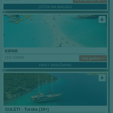
LETOVI NA MALAGU
airplanemode_active
KIPAR
CELE GODINE
Cele godine >>
PAKET ARANŽMANI
airplanemode_active
GULETI - Turska (16+)