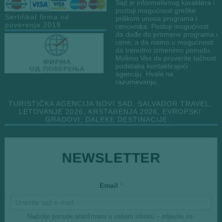
Sajt je informativnog karaktera i
postoji mogućnost greške
Sertifikat firma od
prilikom unosa programa i
poverenja 2019
cenovnika. Postoji mogućnost
da dođe do promene programa i
cene, a da nismo u mogućnosti
da trenutno izmenimo ponudu.
Molimo Vas da proverite tačnost
podataka kontaktirajući
agenciju. Hvala na
razumevanju.
TURISTIČKA AGENCIJA NOVI SAD, SALVADOR TRAVEL,
LETOVANJE 2026, KRSTARENJA 2026, EVROPSKI
GRADOVI, DALEKE DESTINACIJE…
NEWSLETTER
E
Email
*
m
a
i
l
Najbolje ponude aranžmana u vašem inboxu – prijavite se.
*