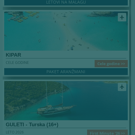
LETOVI NA MALAGU
airplanemode_active
KIPAR
CELE GODINE
Cele godine >>
PAKET ARANŽMANI
airplanemode_active
GULETI - Turska (16+)
LETO 2026
First Minute '26 >>