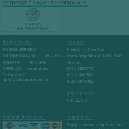
SERTIFIKAT FIRMA OD POVERENJA 2019
Radno Vreme
Kontakt
RADNO VREME!!!
Poslovnica Novi Sad:
RADNIM DANOM:
09
– 20h
Petra Drapšina 36 NOVI SAD
SUBOTA: 09 – 14h
Telefoni:
NEDELJA: neradni dan
021 / 3826773
Dežurni mail:
021 / 3040506
info
@salvadortravel.rs
062 / 1874322
MB: 21932183
PIB: 11383
Plaćanje karticama:
Napomena:
Sajt je informativnog karaktera i