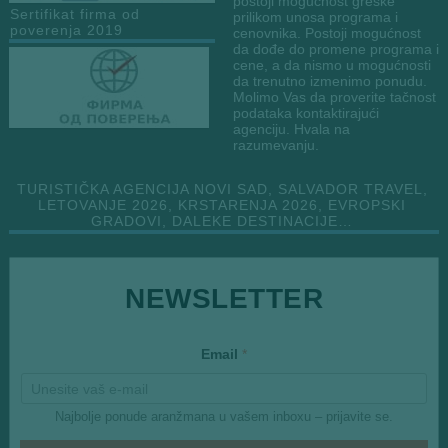
postoji mogućnost greške
Sertifikat firma od
prilikom unosa programa i
poverenja 2019
cenovnika. Postoji mogućnost
da dođe do promene programa i
cene, a da nismo u mogućnosti
da trenutno izmenimo ponudu.
Molimo Vas da proverite tačnost
podataka kontaktirajući
agenciju. Hvala na
razumevanju.
TURISTIČKA AGENCIJA NOVI SAD, SALVADOR TRAVEL,
LETOVANJE 2026, KRSTARENJA 2026, EVROPSKI
GRADOVI, DALEKE DESTINACIJE…
E
NEWSLETTER
m
a
i
l
Email
*
Najbolje ponude aranžmana u vašem inboxu – prijavite se.