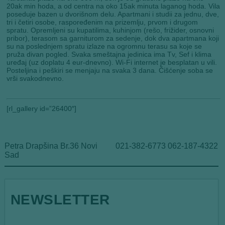
20ak min hoda, a od centra na oko 15ak minuta laganog hoda. Vila
poseduje bazen u dvorišnom delu. Apartmani i studii za jednu, dve,
tri i četiri osobe, raspoređenim na prizemlju, prvom i drugom
spratu. Opremljeni su kupatilima, kuhinjom (rešo, frižider, osnovni
pribor), terasom sa garniturom za sedenje, dok dva apartmana koji
su na poslednjem spratu izlaze na ogromnu terasu sa koje se
pruža divan pogled. Svaka smeštajna jedinica ima Tv, Sef i klima
uređaj (uz doplatu 4 eur-dnevno). Wi-Fi internet je besplatan u vili.
Posteljina i peškiri se menjaju na svaka 3 dana. Čišćenje soba se
vrši svakodnevno.
[rl_gallery id=”26400″]
Petra Drapšina Br.36 Novi
021-382-6773 062-187-4322
Sad
NEWSLETTER
E