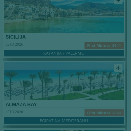
airplanemode_active
SICILIJA
LETO 2026
First Minute '26 >>
KATANIJA / PALERMO
airplanemode_active
ALMAZA BAY
LETO 2026
First Minute '26 >>
EGIPAT NA MEDITERANU