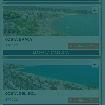
airplanemode_active
KOSTA BRAVA
LETO 2026
First Minute '26 >>
LETOVI NA BARSELONU
airplanemode_active
KOSTA DEL SOL
LETO 2026
First Minute '26 >>