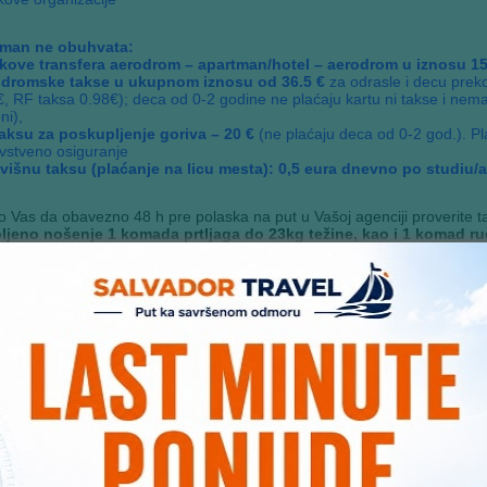
man ne obuhvata:
kove transfera aerodrom – apartman/hotel – aerodrom u iznosu 15
dromske takse u ukupnom iznosu od 36.5 €
za odrasle i decu prek
, RF taksa 0.98€); deca od 0-2 godine ne plaćaju kartu ni takse i nema
ni),
aksu za poskupljenje goriva – 20 €
(ne plaćaju deca od 0-2 god.). Pl
vstveno osiguranje
višnu taksu (plaćanje na licu mesta): 0,5 eura dnevno po studiu/
 Vas da obavezno 48 h pre polaska na put u Vašoj agenciji proverite t
ljeno nošenje 1 komada prtljaga do 23kg težine, kao i 1 komad r
A 40X20x55cm. Svaki dodatni kilogram se naplaćuje na licu mesta 
A AVIO PREVOZA BEZ ARANŽMANA: 149 € povratna karta, 129 € za de
MENA:
U slučaju promena na monetarnom tržištu ili nedovoljnog broja 
korekcije cena, izmene programa ili otkaza putovanja najkasnije 7 da
ntualne drugačije usmene informacije o programu putovanja. Uz ovaj p
a OTP broj 506/2010 od 04.03.2010.
ANJE U DINARSKOJ PROTIVVREDNOSTI PO PRODAJNOM KURSU 
um 30% uplate prilikom rezervacije, a ostatak 15 dana pre polaska
Vila Atina Lefkada Nidr