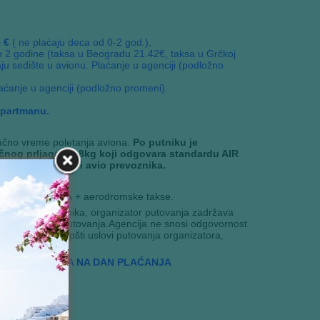
 €
( ne plaćaju deca od 0-2 god.),
o 2 godine (taksa u Beogradu 21.42€, taksa u Grčkoj
ju sedište u avionu. Plaćanje u agenciji (podložno
aćanje u agenciji (podložno promeni).
apartmanu.
ačno vreme poletanja aviona.
Po putniku je
učnog prljaga do 8kg koji odgovara standardu AIR
po važećoj tarifi avio prevoznika.
cu 2-12 godina + aerodromske takse.
prijavljenih putnika, organizator putovanja zadržava
na pre početka putovanja.Agencija ne snosi odgovornost
rogram važe Opšti uslovi putovanja organizatora,
BANKE INTESA NA DAN PLAĆANJA
 na put.
i