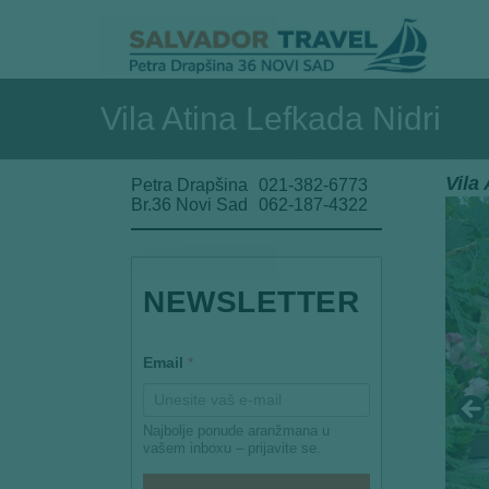
Vila Atina Lefkada Nidri
Vila
Petra Drapšina
021-382-6773
Br.36 Novi Sad
062-187-4322
NEWSLETTER
*
Email
*
E
m
a
i
Najbolje ponude aranžmana u
l
vašem inboxu – prijavite se.
E
m