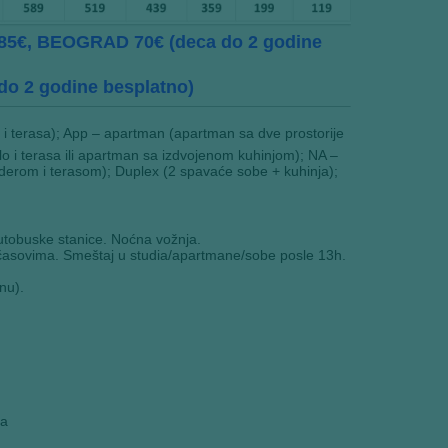
5€, BEOGRAD 70€ (deca do 2 godine
o 2 godine besplatno)
o i terasa); App – apartman (apartman sa dve prostorije
o i terasa ili apartman sa izdvojenom kuhinjom); NA –
derom i terasom); Duplex (2 spavaće sobe + kuhinja);
tobuske stanice. Noćna vožnja.
časovima. Smeštaj u studia/apartmane/sobe posle 13h.
nu).
na