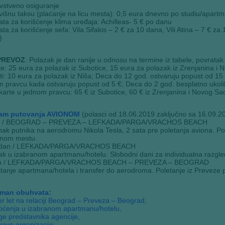
vstveno osiguranje
višnu taksu (plaćanje na licu mesta): 0,5 eura dnevno po studiu/apart
ata za korišćenje klima uređaja: Achilleas- 5 € po danu
ata za korišćenje sefa: Vila Sifakis – 2 € za 10 dana, Vili Atina – 7 € za
)
PREVOZ
: Polazak je dan ranije u odnosu na termine iz tabele, povratak
e: 25 eura za polazak iz Subotice, 15 eura za polazak iz Zrenjanina i
i: 10 eura za polazak iz Niša; Deca do 12 god. ostvaruju popust od 15 
 pravcu kada ostvaruju popust od 5 €; Deca do 2 god. besplatno ukolik
arte u jednom pravcu: 65 € iz Subotice, 60 € iz Zrenjanina i Novog Sad
am putovanja AVIONOM
(polasci od 18.06.2019 zaključno sa 16.09.2
n / BEOGRAD – PREVEZA – LEFKADA/PARGA/VRACHOS BEACH
ak putnika na aerodromu Nikola Tesla, 2 sata pre poletanja aviona. Po
anom mestu.
 dan / LEFKADA/PARGA/VRACHOS BEACH
k u izabranom apartmanu/hotelu. Slobodni dani za individualna razgled
an / LEFKADA/PARGA/VRACHOS BEACH – PREVEZA – BEOGRAD
anje apartmana/hotela i transfer do aerodroma. Poletanje iz Preveze p
man obuhvata:
er let na relaciji Beograd – Preveza – Beograd,
noćenja u izabranom apartmanu/hotelu,
ge predstavnika agencije,
kove organizacije