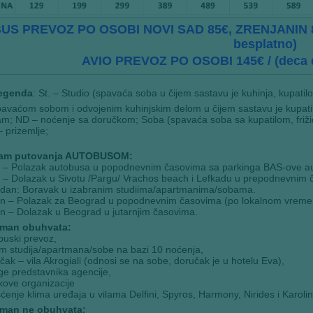
US PREVOZ PO OSOBI NOVI SAD 85€, ZRENJANIN 8
besplatno)
AVIO PREVOZ PO OSOBI 145€ / (deca d
egenda
: St. – Studio (spavaća soba u čijem sastavu je kuhinja, kupatil
pavaćom sobom i odvojenim kuhinjskim delom u čijem sastavu je kupatil
am; ND – noćenje sa doručkom; Soba (spavaća soba sa kupatilom, friži
– prizemlje;
ram putovanja AUTOBUSOM:
n – Polazak autobusa u popodnevnim časovima sa parkinga BAS-ove au
 – Dolazak u Sivotu /Pargu/ Vrachos beach i Lefkadu u prepodnevnim 
. dan: Boravak u izabranim studiima/apartmanima/sobama.
an – Polazak za Beograd u popodnevnim časovima (po lokalnom vreme
n – Dolazak u Beograd u jutarnjim časovima.
man obuhvata:
buski prevoz,
m studija/apartmana/sobe na bazi 10 noćenja,
čak – vila Akrogiali (odnosi se na sobe, doručak je u hotelu Eva),
ge predstavnika agencije,
kove organizacije
šćenje klima uređaja u vilama Delfini, Spyros, Harmony, Nirides i Karoli
man ne obuhvata: