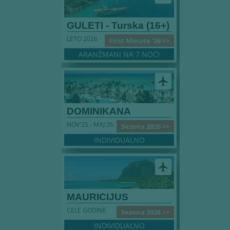
GULETI - Turska (16+)
LETO 2026
First Minute '26 >>
ARANŽMANI NA 7 NOĆI
airplanemode_active
DOMINIKANA
NOV'25 - MAJ'26
Sezona 2026 >>
INDIVIDUALNO
airplanemode_active
MAURICIJUS
CELE GODINE
Sezona 2026 >>
INDIVIDUALNO