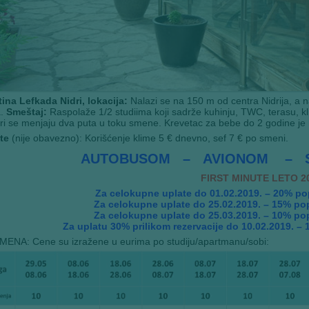
tina Lefkada Nidri, lokacija:
Nalazi se na 150 m od centra Nidrija, a 
a.
Smeštaj:
Raspolaže 1/2 studiima koji sadrže kuhinju, TWC, terasu, klima
iri se menjaju dva puta u toku smene. Krevetac za bebe do 2 godine j
te
(nije obavezno): Korišćenje klime 5 € dnevno, sef 7 € po smeni.
AUTOBUSOM – AVIONOM – S
FIRST MINUTE LETO 2
Za celokupne uplate do 01.02.2019. – 20% po
Za celokupne uplate do 25.02.2019. – 15% po
Za celokupne uplate do 25.03.2019. – 10% po
Za uplatu 30% prilikom rezervacije do 10.02.2019. –
ENA: Cene su izražene u eurima po studiju/apartmanu/sobi: