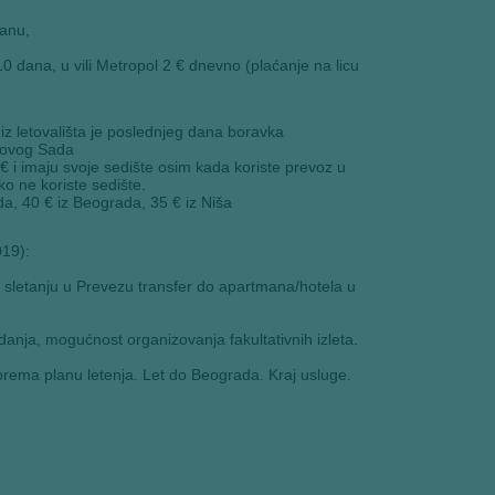
manu,
 10 dana, u vili Metropol 2 € dnevno (plaćanje na licu
 iz letovališta je poslednjeg dana boravka
 Novog Sada
€ i imaju svoje sedište osim kada koriste prevoz u
o ne koriste sedište.
a, 40 € iz Beograda, 35 € iz Niša
019):
 sletanju u Prevezu transfer do apartmana/hotela u
anja, mogućnost organizovanja fakultativnih izleta.
rema planu letenja. Let do Beograda. Kraj usluge.