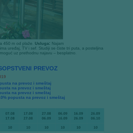
na 450 m od plaže.
Usluga:
Najam
 uređaj, TV i sef. Studiji se čiste tri puta, a posteljina
e moguć uz prethodnu najavu – besplatno.
OPSTVENI PREVOZ
019
pusta na prevoz i smeštaj
pusta na prevoz i smeštaj
pusta na prevoz i smeštaj
 10% popusta na prevoz i smeštaj