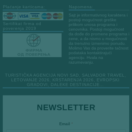
Plaćanje karticama:
Napomena:
Sajt je informativnog karaktera i
postoji mogućnost greške
Sertifikat firma od
prilikom unosa programa i
poverenja 2019
cenovnika. Postoji mogućnost
da dođe do promene programa i
cene, a da nismo u mogućnosti
da trenutno izmenimo ponudu.
Molimo Vas da proverite tačnost
podataka kontaktirajući
agenciju. Hvala na
razumevanju.
TURISTIČKA AGENCIJA NOVI SAD, SALVADOR TRAVEL,
LETOVANJE 2026, KRSTARENJA 2026, EVROPSKI
GRADOVI, DALEKE DESTINACIJE…
*
NEWSLETTER
E
m
a
i
Email
*
l