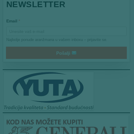
NEWSLETTER
*
Email
*
E
m
a
i
Najbolje ponude aranžmana u vašem inboxu – prijavite se.
l
Pošalji