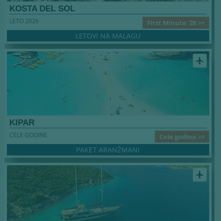
KOSTA DEL SOL
LETO 2026
First Minute '26 >>
LETOVI NA MALAGU
airplanemode_active
KIPAR
CELE GODINE
Cele godine >>
PAKET ARANŽMANI
airplanemode_active