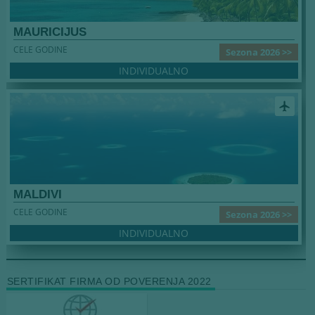
MAURICIJUS
CELE GODINE
Sezona 2026 >>
INDIVIDUALNO
airplanemode_active
MALDIVI
CELE GODINE
Sezona 2026 >>
INDIVIDUALNO
SERTIFIKAT FIRMA OD POVERENJA 2022