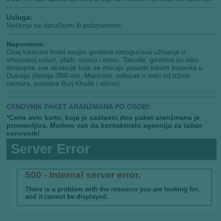
Usluga:
Noćenje sa doručkom ili polupansion.
Napomena:
Ovaj luksuzni hotel svojim gostima omogućava uživanje u
vrhunskoj usluzi, plaži, suncu i moru. Takođe, gostima su lako
dostupne sve atrakcije koje se moraju posetiti tokom boravka u
Dubaiju (šetnja JBR-om, Marinom, odlazak u neki od tržnih
centara, posetna Burj Khalifi i slično).
CENOVNIK PAKET ARANŽMANA PO OSOBI:
*Cena avio karte, koja je sastavni deo paket aranžmana je
promenljiva. Molimo vas da kontaktirate agenciju za tačan
cenovnik!