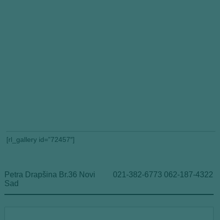
[rl_gallery id=”72457″]
Petra Drapšina Br.36 Novi
021-382-6773 062-187-4322
Sad