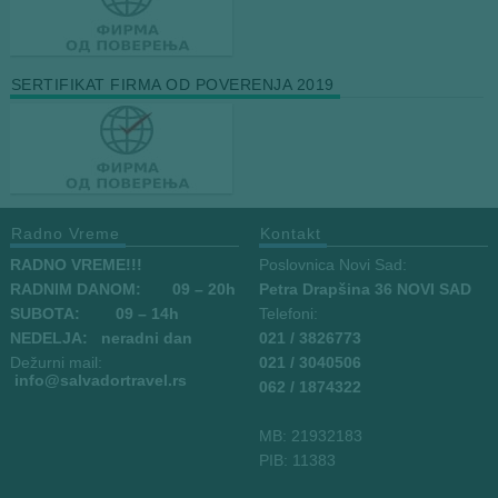
SERTIFIKAT FIRMA OD POVERENJA 2019
Radno Vreme
Kontakt
RADNO VREME!!!
Poslovnica Novi Sad:
RADNIM DANOM:
09
– 20h
Petra Drapšina 36 NOVI SAD
SUBOTA: 09 – 14h
Telefoni:
NEDELJA: neradni dan
021 / 3826773
Dežurni mail:
021 / 3040506
info
@salvadortravel.rs
062 / 1874322
MB: 21932183
PIB: 11383