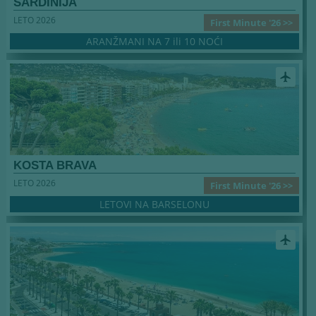
SARDINIJA
LETO 2026
First Minute '26 >>
ARANŽMANI NA 7 ili 10 NOĆI
airplanemode_active
KOSTA BRAVA
LETO 2026
First Minute '26 >>
LETOVI NA BARSELONU
airplanemode_active