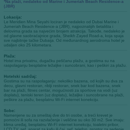
*Na plaži, nedaleko od Marine i Jumeriah Beach Residence-a
(JBR)
Lokacija:
Le Meridien Mina Seyahi lociran je nedaleko od Dubai Marine i
Jumeriah Beach Residence-a (JBR), najpoznatijih šetališta i
delovima grada sa najvećim brojem atrakcija. Takođe, nedaleko je
od glavne saobraćajnice grada, Sheikh Zayed Road-a, koja spaja
sve najbitnije tačke Dubaija. Od međunardnog aerodroma hotel je
udaljen oko 25 kilometara.
Plaža:
Hotel ima privatnu, dugačku peščanu plažu, a gostima su na
raspolaganju besplatne ležaljke i suncobrani, kao i peškiri za plažu.
Hotelski sadržaj:
Gostima su na raspolaganju: nekoliko bazena, od kojih su dva za
decu, glavni restoran, riblji restoran, snek bar kod bazena, snek
bar na plaži, fitnes centar, mogućnosti za sportove na vodi (uz
doplatu), teniski teren (uz doplatu), ležaljke i suncobrane na plaži,
peškire za plažu, besplatnu Wi-Fi internet konekciju.
Sobe:
Namenjene su za smeštaj dve do tri osobe, a treći krevet je
pomoćni ili sofa na razvlačenje i veličine su oko 30 m2. Sve imaju:
klima uređaj, besplatnu Wi-FI internet konekciju, toaletni pribor,
LCD TV, sef, aparat za kafu ili čaj, sef, telefon, prostor za sedenje.