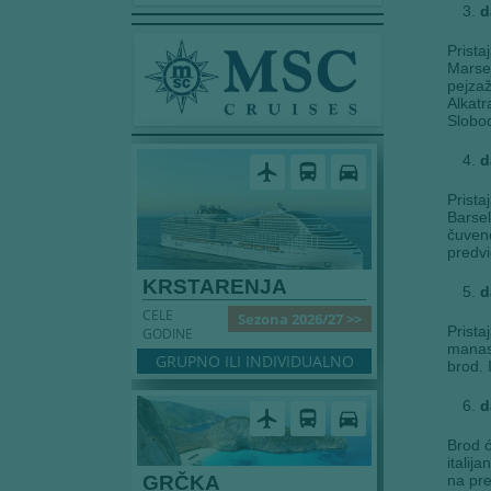
d
Prista
Marsej
pejzaž
Alkatr
Slobo
d
airplanemode_active
directions_bus
directions_car
Prista
Barsel
čuvene
predvi
KRSTARENJA
d
CELE
Sezona 2026/27 >>
Prista
GODINE
manast
GRUPNO ILI INDIVIDUALNO
brod. 
d
airplanemode_active
directions_bus
directions_car
Brod ć
italij
GRČKA
na pre