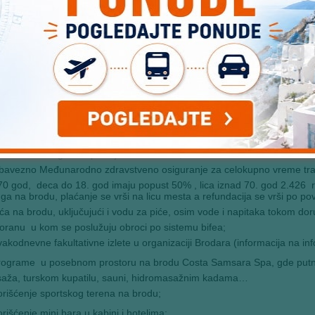
e rekreativno zabavne programe kao i animaciju dece tokom krstarenja
evoz turističkim autobusom (audio, video, A/C) na datoj relaciji po pr
slugu vodiča – tokom putovanja;
oškove organizacije putovanja.
 ARANŽMANA NE OBUHVATA
:
avezne lučke takse (150 €) koje se plaćaju prilikom uplate aranžmana
avezne napojnice koje se plaćaju na brodu i iznose 70 € po odrasloj o
a od 4 do 14 godina plaćaju 50% iznosa.;
bavezno Međunarodno zdravstveno osiguranje za celokupno vreme traj
0 god, deca do 18. god imaju popust 50% , lica iznad 70. god 2.426 rsd
ga na brodu, plaćanje se vrši na licu mesta a refundacija se vrši po po
ća na brodu, uključujući i vodu za piće, osim vode i napitaka tokom dor
toranu u kom se poslužuju obroci po sistemu bifea;
akodnevne fakultativne izlete u organizaciji Brodara (informacija na in
rograme u posebnom prostoru na brodu Costa Samsara Spa, gde putni
aža, turskom kupatilu, sauni, hidromasažnim kadama…
rišćenje sportskog terena na brodu;
rišćenje mini bara u kabini i hotelima;