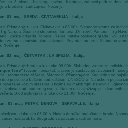
šte na 3 nivoa, bioskop, kazino, diskoteka, zabavni park za decu: vi
je u brodskim sadržajima. Noćenje.
an, 01. maj. SREDA : ĆIVITAVEKIJA – Italija
ak.
Pristajanje u luku Ćivitavekija u 08.00h. Slobodno vreme za individ
Trg Naroda, Španske stepenice, fontana „Di Trevi“, Panteon, Trg Nav
endi, vučica odgajila Romula i Rema, mitske osnivače grada i koji u nar
no vreme za individualne aktivnosti. Povratak na brod. Slobodno vreme
a.
Noćenje.
an, 02. maj. ČETVRTAK : LA SPEZIA – Italija
ak.
Pristajanje broda u luku oko 09.00h. Slobodno vreme za individualne
inque Terre”
(vozom i pešaka),
u čijem je sastavu pet živopisnih naselj
glia, Monterosso al Mare, Manarola, Riomaggiore
. Kao jedno od najslik
 deo je svetske baštine pod zaštitom UNESCO-a. Na uskom pojasu izmeđ
a povezana kozjim stazama u kojima su malobrojni stanovnici uglavnom rib
m, izolovani od modernog sveta. Nakon obilaskaživopisnih kamenih sela
Večera.
Brod isplovljava iz luke oko 21.00h.
Noćenje.
an, 03. maj. PETAK: ĐENOVA – SERAVALLE, Italija
plovljava u luku oko 08.00 h. Nakon doručka napuštanje broda. Nastav
 pauze nastavak ka Beogradu sa pauzama radi odmora.