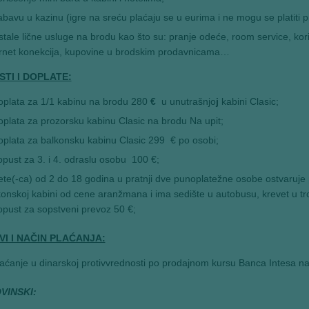
bavu u kazinu (igre na sreću plaćaju se u eurima i ne mogu se platiti p
tale lične usluge na brodu kao što su: pranje odeće, room service, kori
ernet konekcija, kupovine u brodskim prodavnicama…
TI I DOPLATE:
oplata za 1/1 kabinu na brodu 280
€
u unutrašnjo
j
kabini Clasic;
plata za prozorsku kabinu Clasic na brodu Na upit;
plata za balkonsku kabinu Clasic 299 € po osobi;
pust za 3. i 4. odraslu osobu 100 €;
te(-ca) od 2 do 18 godina u pratnji dve punoplatežne osobe ostvaruje 
konskoj kabini od cene aranžmana i ima sedište u autobusu, krevet u tr
pust za sopstveni prevoz 50 €;
I I NAČIN PLAĆANJA:
aćanje u dinarskoj protivvrednosti po prodajnom kursu Banca Intesa na
VINSKI: