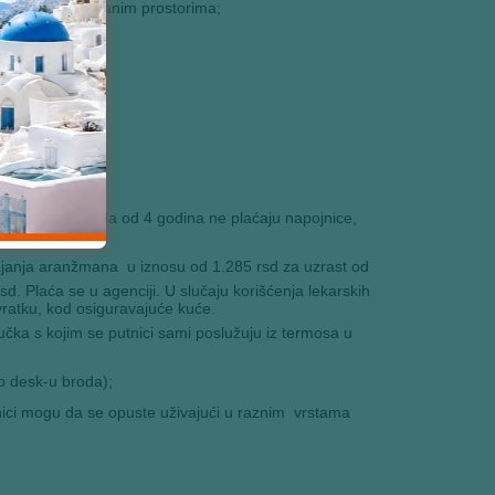
 u specijalizovanim prostorima;
ogramu;
;
sobi, deca mlađa od 4 godina ne plaćaju napojnice,
anja aranžmana u iznosu od 1.285 rsd za uzrast od
. Plaća se u agenciji. U slučaju korišćenja lekarskih
vratku, kod osiguravajuće kuće.
učka s kojim se putnici sami poslužuju iz termosa u
fo desk-u broda);
ci mogu da se opuste uživajući u raznim vrstama