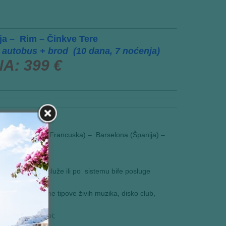
ja – Rim – Činkve Tere
autobus + brod (10 dana, 7 noćenja)
: 399 €
talija) – Marsej (Francuska) – Barselona (Španija) –
ija);
enja;
Svi obroci se služe ili po sistemu bife posluge
lonima uz razne tipove živih muzika, disko club,
i) na lido palubi;