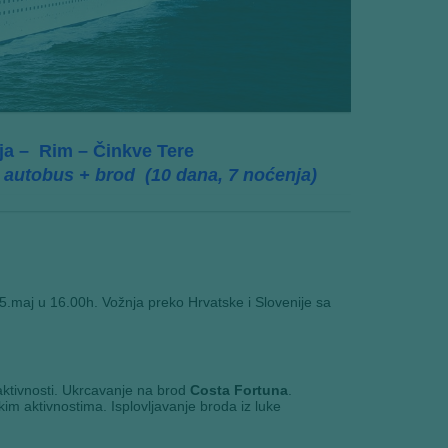
ja – Rim – Činkve Tere
autobus + brod (10 dana, 7 noćenja)
25.maj u 16.00h. Vožnja preko Hrvatske i Slovenije sa
ktivnosti. Ukrcavanje na brod
Costa Fortuna
.
m aktivnostima. Isplovljavanje broda iz luke