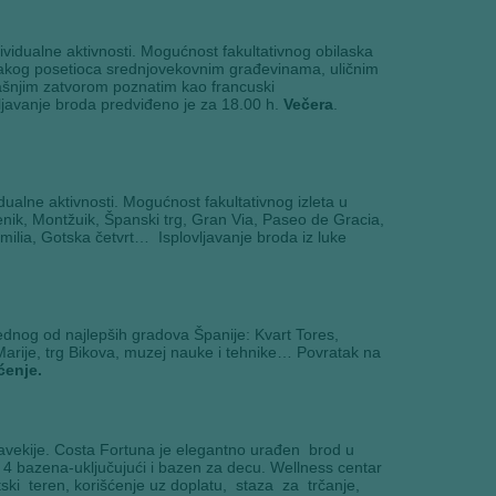
idualne aktivnosti. Mogućnost fakultativnog obilaska
svakog posetioca srednjovekovnim građevinama, uličnim
šnjim zatvorom poznatim kao francuski
vljavanje broda predviđeno je za 18.00 h.
Večera
.
alne aktivnosti. Mogućnost fakultativnog izleta u
ik, Montžuik, Španski trg, Gran Via, Paseo de Gracia,
ilia, Gotska četvrt… Isplovljavanje broda iz luke
ednog od najlepših gradova Španije: Kvart Tores,
 Marije, trg Bikova, muzej nauke i tehnike… Povratak na
enje.
vitavekije. Costa Fortuna je elegantno urađen brod u
 4 bazena-uključujući i bazen za decu. Wellness centar
ski teren, korišćenje uz doplatu, staza za trčanje,