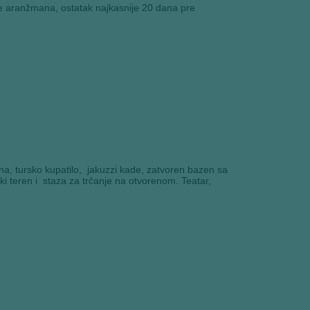
ne aranžmana, ostatak najkasnije 20 dana pre
una, tursko kupatilo, jakuzzi kade, zatvoren bazen sa
 teren i staza za trčanje na otvorenom. Teatar,