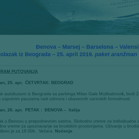
Đenova – Marsej – Barselona – Valensi
olazak iz Beograda – 25. april 2019.
paket aranžman 
RAM PUTOVANJA
an, 25. apr.
ČETVRTAK
: BEOGRAD
k autobusom iz Beograda sa parkinga Milan Gale Muškatirovi
ć,
bivši 
 usputnim pauzama radi odmora i obaveznih carinskih formalnosti.
an, 26. apr. PETAK : ĐENOVA – Italija
k u Đenovu u prepodnevnim satima. Slobodno vreme za individualne a
no vreme za upoznavanje sa brodskim prostorijama. Uživanje u brodski
iđeno je za 18.00h. Večera.
Noćenje
.