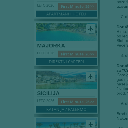
pozori
LETO 2026
First Minute '26 >>
uživan
APARTMANI I HOTELI
d
Doruč
airplanemode_active
Rima: 
po leg
Slobod
MAJORKA
Večer
LETO 2026
First Minute '26 >>
d
DIREKTNI ČARTERI
Doruč
za
“C
Corni
airplanemode_active
godine
naselj
životo
SICILIJA
brod.
LETO 2026
First Minute '26 >>
d
KATANIJA / PALERMO
Brod u
Nakon
airplanemode_active