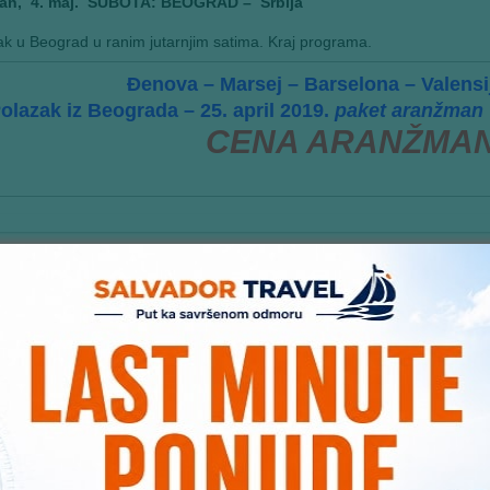
an, 4. maj. SUBOTA: BEOGRAD – Srbija
k u Beograd u ranim jutarnjim satima. Kraj programa.
Đenova – Marsej – Barselona – Valensi
olazak iz Beograda – 25. april 2019.
paket aranžman 
CENA ARANŽMANA
 ARANŽMANA OBUHVATA
:
starenje (8 dana/7noći) kruzerom
Costa Fortuna
na relaciji Đenova (I
nsija (Španija) – Ćivitavekija (Italija) – La Spezija (Italija) – Đenova (Ital
eštaj u dvokrevetnim kabinama unutrašnje kategorije IC tokom krstar
ošireni puni pansion (doručak, ručak, večera, popodnevni međuobrok). 
dski sto) ili u restoranu po sistemu izbornog menija;
bavu u brodskom pozorištu svake večeri tokom krstarenja i brodskim sa
aoke…
rišćenje bazena, fitnes sale, džoging staze i hidromasažne kade (jacuzz