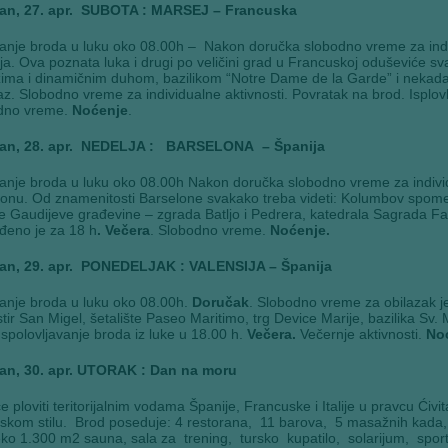
an, 27. apr. SUBOTA : MARSEJ – Francuska
janje broda u luku oko 08.00h – Nakon doručka slobodno vreme za indiv
a. Ova poznata luka i drugi po veličini grad u Francuskoj oduševiće 
ima i dinamičnim duhom, bazilikom “Notre Dame de la Garde” i nekada
az. Slobodno vreme za individualne aktivnosti. Povratak na brod. Isplo
dno vreme.
Noćenje
.
an, 28. apr. NEDELJA : BARSELONA – Španija
janje broda u luku oko 08.00h Nakon doručka slobodno vreme za individu
onu. Od znamenitosti Barselone svakako treba videti: Kolumbov spomen
 Gaudijeve građevine – zgrada Batljo i Pedrera, katedrala Sagrada Fam
đeno je za 18 h
. Večera
. Slobodno vreme.
Noćenje.
an, 29. apr. PONEDELJAK : VALENSIJA – Španija
janje broda u luku oko 08.00h.
Doručak
. Slobodno vreme za obilazak j
ir San Migel, šetalište Paseo Maritimo, trg Device Marije, bazilika Sv.
Ispolovljavanje broda iz luke u 18.00 h.
Večera.
Večernje aktivnosti.
Noć
an, 30. apr. UTORAK : Dan na moru
e ploviti teritorijalnim vodama Španije, Francuske i Italije u pravcu Ći
anskom stilu. Brod poseduje: 4 restorana, 11 barova, 5 masažnih kada,
ko 1.300 m2 sauna, sala za trening, tursko kupatilo, solarijum, sport