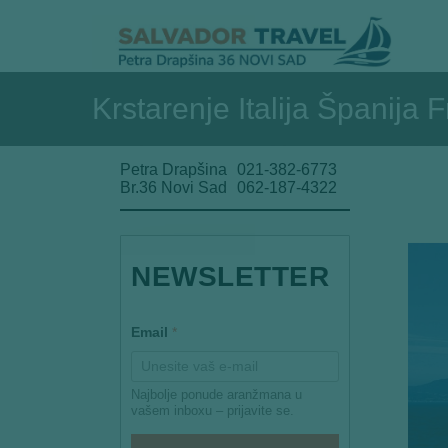
Krstarenje Italija Španija
Petra Drapšina
021-382-6773
Br.36 Novi Sad
062-187-4322
E
NEWSLETTER
m
a
i
l
Email
*
E
m
a
i
Najbolje ponude aranžmana u
l
vašem inboxu – prijavite se.
E
m