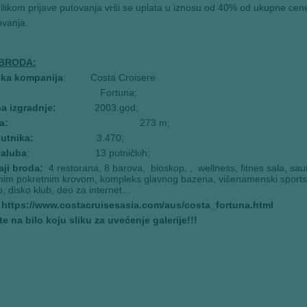
ilikom prijave putovanja vrši se uplata u iznosu od 40% od ukupne ce
ovanja.
 BRODA:
ka kompanija
: Costa Croisere
Fortuna;
a izgradnje:
2003.god;
a:
273 m;
putnika:
3.470;
paluba
: 13 putničkih;
aji broda:
4 restorana, 8 barova, bioskop, , wellness, fitnes sala, sa
nim pokretnim krovom, kompleks glavnog bazena, višenamenski sportski
, disko klub, deo za internet…
: https://www.costacruisesasia.com/aus/costa_fortuna.html
te na bilo koju sliku za uvećenje galerije!!!