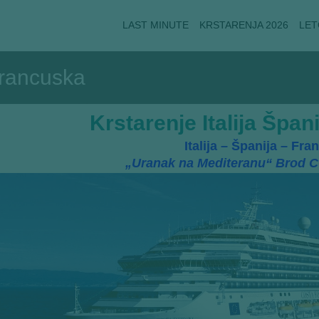
LAST MINUTE
KRSTARENJA 2026
LET
 Francuska
Krstarenje Italija Špa
Italija – Španija – Fr
„
Uranak na Mediteranu
“ Brod 