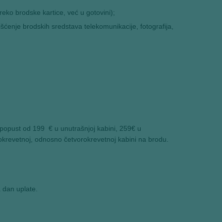
reko brodske kartice, već u gotovini);
šćenje brodskih sredstava telekomunikacije, fotografija,
popust od 199 € u unutrašnjoj kabini, 259€ u
okrevetnoj, odnosno četvorokrevetnoj kabini na brodu.
 dan uplate.