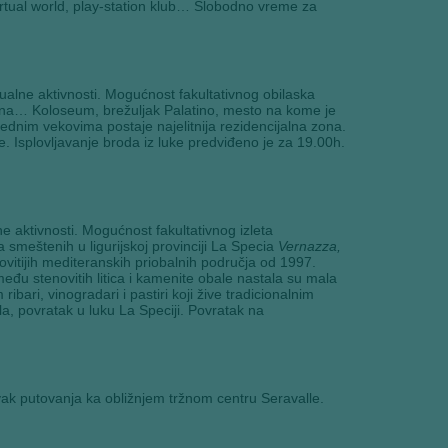
rtual world, play-station klub… Slobodno vreme za
ualne aktivnosti. Mogućnost fakultativnog obilaska
ona… Koloseum, brežuljak Palatino, mesto na kome je
ednim vekovima postaje najelitnija rezidencijalna zona.
. Isplovljavanje broda iz luke predviđeno je za 19.00h.
 aktivnosti. Mogućnost fakultativnog izleta
a smeštenih u ligurijskoj provinciji La Specia
Vernazza,
ovitijih mediteranskih priobalnih područja od 1997.
u stenovitih litica i kamenite obale nastala su mala
ari, vinogradari i pastiri koji žive tradicionalnim
, povratak u luku La Speciji. Povratak na
ak putovanja ka obližnjem tržnom centru Seravalle.