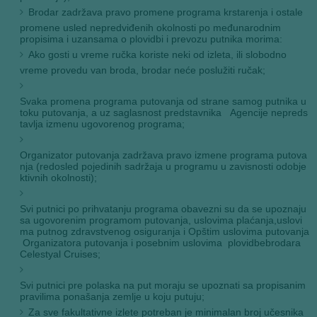
Brodar zadržava pravo promene programa krstarenja i ostale
promene usled nepredviđenih okolnosti po međunarodnim
propisima i uzansama o plovidbi i prevozu putnika morima:
Ako gosti u vreme ručka koriste neki od izleta, ili slobodno
vreme provedu van broda, brodar neće poslužiti ručak;
Svaka promena programa putovanja od strane samog putnika u
toku putovanja, a uz saglasnost predstavnika Agencije nepreds
tavlja izmenu ugovorenog programa;
Organizator putovanja zadržava pravo izmene programa putova
nja (redosled pojedinih sadržaja u programu u zavisnosti odobje
ktivnih okolnosti);
Svi putnici po prihvatanju programa obavezni su da se upoznaju
sa ugovorenim programom putovanja, uslovima plaćanja,uslovi
ma putnog zdravstvenog osiguranja i Opštim uslovima putovanja
Organizatora putovanja i posebnim uslovima plovidbebrodara
Celestyal Cruises;
Svi putnici pre polaska na put moraju se upoznati sa propisanim
pravilima ponašanja zemlje u koju putuju;
Za sve fakultativne izlete potreban je minimalan broj učesnika