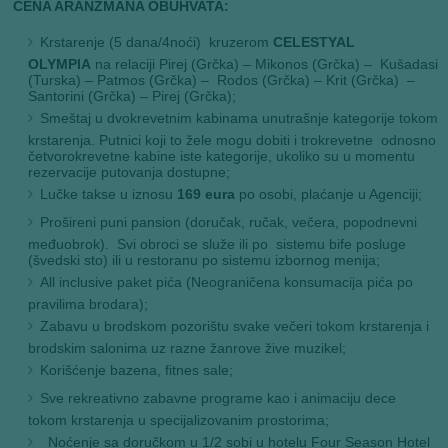
CENA ARANŽMANA OBUHVATA:
Krstarenje (5 dana/4noći) kruzerom
CELESTYAL
OLYMPIA
na relaciji Pirej (Grčka) – Mikonos (Grčka) – Kušadasi
(Turska) – Patmos (Grčka) – Rodos (Grčka) – Krit (Grčka) –
Santorini (Grčka) – Pirej (Grčka);
Smeštaj u dvokrevetnim kabinama unutrašnje kategorije tokom
krstarenja. Putnici koji to žele mogu dobiti i trokrevetne odnosno
četvorokrevetne kabine iste kategorije, ukoliko su u momentu
rezervacije putovanja dostupne;
Lučke takse u iznosu
169 eura
po osobi, plaćanje u Agenciji;
Prošireni puni pansion (doručak, ručak, večera, popodnevni
međuobrok). Svi obroci se služe ili po sistemu bife posluge
(švedski sto) ili u restoranu po sistemu izbornog menija;
All inclusive paket pića (Neograničena konsumacija pića po
pravilima brodara);
Zabavu u brodskom pozorištu svake večeri tokom krstarenja i
brodskim salonima uz razne žanrove žive muzikel;
Korišćenje bazena, fitnes sale;
Sve rekreativno zabavne programe kao i animaciju dece
tokom krstarenja u specijalizovanim prostorima;
Noćenje sa doručkom u 1/2 sobi u hotelu Four Season Hotel