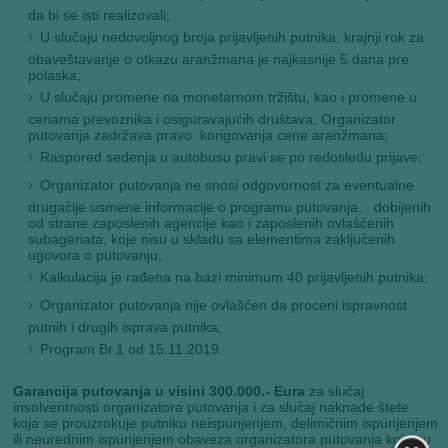
da bi se isti realizovali;
U slučaju nedovoljnog broja prijavljenih putnika, krajnji rok za
obaveštavanje o otkazu aranžmana je najkasnije 5 dana pre
polaska;
U slučaju promene na monetarnom tržištu, kao i promene u
cenama prevoznika i osiguravajućih društava, Organizator
putovanja zadržava pravo korigovanja cene aranžmana;
Raspored sedenja u autobusu pravi se po redosledu prijave;
Organizator putovanja ne snosi odgovornost za eventualne
drugačije usmene informacije o programu putovanja, dobijenih
od strane zaposlenih agencije kao i zaposlenih ovlašćenih
subagenata, koje nisu u skladu sa elementima zaključenih
ugovora o putovanju;
Kalkulacija je rađena na bazi minimum 40 prijavljenih putnika;
Organizator putovanja nije ovlašćen da proceni ispravnost
putnih i drugih isprava putnika;
Program Br.1 od 15.11.2019.
Garancija putovanja u visini 300.000.- Eura
za slučaj
insolventnosti organizatora putovanja i za slučaj naknade štete
koja se prouzrokuje putniku neispunjenjem, delimičnim ispunjenjem
ili neurednim ispunjenjem obaveza organizatora putovanja koje su