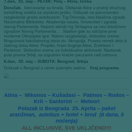
7.dan, 01. maj – PETAK: Pirej – Atina, Grčka
Doručak.
Iskrcavanje sa broda. Obilazak Atine u pratnji stručnog
turističkog vodiča na srpskom jeziku
.
Odlazak na panoramsko
razgledanje grada autobusom: Trg Omonija, neo-klasična zgrada
Nacionalne Biblioteke, Akademija nauka, Univerzitet I zgrada
starog Parlamenta. Najveći atinski trg Sintagma sa neo-klasičnom
zgradom Novog Parlamenta…. Stadion gde su održane prve
moderne Olimpijske igre. Nakon razgledanja, slobodno vreme.
Mogućnost fakultativnog izleta do Akropolja. Poseta remek dela iz
zlatnog doba Atine: Propilei, hram boginje Atine, Erehteon i
Partenon. Slobodno vreme za individualne aktivnosti.
Nastavak
puta prema Srbiji, sa usputnim kraćim pauzama radi odmora.
8.dan, 02. maj – SUBOTA: Beograd, Srbija
Dolazak u Beograd u ranim jutarnjim satima.
Kraj programa.
Atina – Mikonos – Kušadasi – Patmos – Rodos –
Krit – Santorini – Meteori
Polazak iz Beograda 25. Aprila –
paket
aranžman, autobus + hotel + brod (8 dana, 5
noćenja)
ALL INCLUSIVE, SVE UKLJČENO!!!