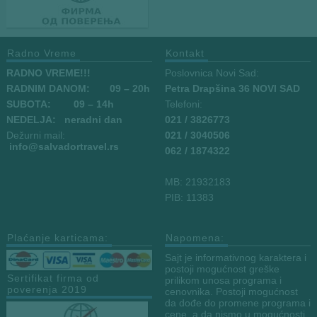
Radno Vreme
Kontakt
RADNO VREME!!!
Poslovnica Novi Sad:
RADNIM DANOM:
09
– 20h
Petra Drapšina 36 NOVI SAD
SUBOTA: 09 – 14h
Telefoni:
NEDELJA: neradni dan
021 / 3826773
Dežurni mail:
021 / 3040506
info
@salvadortravel.rs
062 / 1874322
MB: 21932183
PIB: 11383
Plaćanje karticama:
Napomena:
Sajt je informativnog karaktera i
postoji mogućnost greške
Sertifikat firma od
prilikom unosa programa i
poverenja 2019
cenovnika. Postoji mogućnost
da dođe do promene programa i
cene, a da nismo u mogućnosti