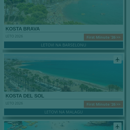
KOSTA BRAVA
LETO 2026
First Minute '26 >>
LETOVI NA BARSELONU
airplanemode_active
KOSTA DEL SOL
LETO 2026
First Minute '26 >>
LETOVI NA MALAGU
airplanemode_active