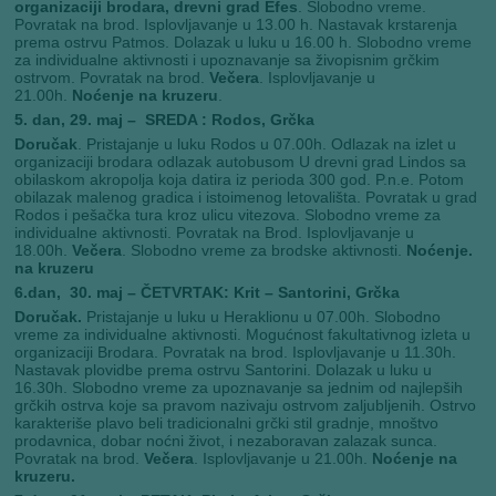
organizaciji brodara, drevni grad Efes
. Slobodno vreme.
Povratak na brod. Isplovljavanje u 13.00 h. Nastavak krstarenja
prema ostrvu Patmos. Dolazak u luku u 16.00 h. Slobodno vreme
za individualne aktivnosti i upoznavanje sa živopisnim grčkim
ostrvom. Povratak na brod.
Večera
. Isplovljavanje u
21.00h.
Noćenje na kruzeru
.
5. dan, 29. maj – SREDA : Rodos, Grčka
Doručak
.
Pristajanje u luku Rodos u 07.00h. Odlazak na izlet u
organizaciji brodara odlazak autobusom U drevni grad Lindos sa
obilaskom akropolja koja datira iz perioda 300 god. P.n.e. Potom
obilazak malenog gradica i istoimenog letovališta. Povratak u grad
Rodos i pešačka tura kroz ulicu vitezova. Slobodno vreme za
individualne aktivnosti. Povratak na Brod.
Isplovljavanje u
18.00h.
Večera
. Slobodno vreme za brodske aktivnosti.
Noćenje.
na kruzeru
6.dan, 30. maj – ČETVRTAK: Krit – Santorini, Grčka
Doručak.
Pristajanje u luku u Heraklionu u 07.00h. Slobodno
vreme za individualne aktivnosti. Mogućnost fakultativnog izleta u
organizaciji Brodara. Povratak na brod. Isplovljavanje u 11.30h.
Nastavak plovidbe prema ostrvu Santorini. Dolazak u luku u
16.30h. Slobodno vreme za upoznavanje sa jednim od najlepših
grčkih ostrva
koje sa pravom nazivaju ostrvom zaljubljenih. Ostrvo
karakteriše plavo beli tradicionalni grčki stil gradnje, mnoštvo
prodavnica, dobar noćni život, i nezaboravan zalazak sunca.
Povratak na brod.
Večera
. Isplovljavanje u 21.00h.
Noćenje na
kruzeru.