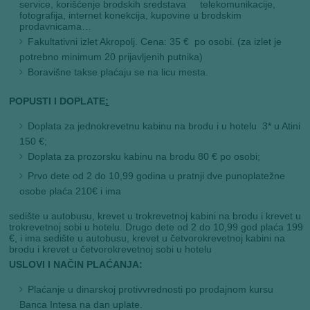
service, korišćenje brodskih sredstava telekomunikacije,
fotografija, internet konekcija, kupovine u brodskim
prodavnicama…
Fakultativni izlet Akropolj. Cena: 35 € po osobi. (za izlet je
potrebno minimum 20 prijavljenih putnika)
Boravišne takse plaćaju se na licu mesta.
POPUSTI I DOPLATE
:
Doplata za jednokrevetnu kabinu na brodu i u hotelu
3* u Atini
150 €;
Doplata za prozorsku kabinu na brodu 80 € po osobi;
Prvo dete od 2 do 10,99 godina u pratnji dve punoplatežne
osobe plaća 210€ i ima
sedište u autobusu, krevet u trokrevetnoj kabini na brodu i krevet u
trokrevetnoj sobi u hotelu. Drugo dete od 2 do 10,99 god plaća 199
€, i ima sedište u autobusu, krevet u četvorokrevetnoj kabini na
brodu i krevet u četvorokrevetnoj sobi u hotelu
USLOVI I NAČIN PLAĆANJA:
Plaćanje u dinarskoj protivvrednosti po prodajnom kursu
Banca Intesa na dan uplate.