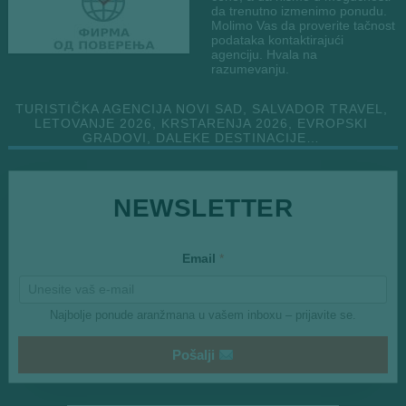
da trenutno izmenimo ponudu.
Molimo Vas da proverite tačnost
podataka kontaktirajući
agenciju. Hvala na
razumevanju.
TURISTIČKA AGENCIJA NOVI SAD, SALVADOR TRAVEL,
LETOVANJE 2026, KRSTARENJA 2026, EVROPSKI
GRADOVI, DALEKE DESTINACIJE…
E
NEWSLETTER
m
a
i
l
Email
*
*
Najbolje ponude aranžmana u vašem inboxu – prijavite se.
Pošalji