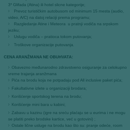
3* Glifada (Atina) ili hotel slicne kategorije;
Prevoz turističkim autobusom od minimum 15 mesta (audio,
video, A/C) na datoj relaciji prema programu;
Razgledanje Atine i Meteora u pratnji vodiča na srpskom
jeziku;
Uslugu vodiča – pratioca tokom putovanja;
Troškove organizacije putovanja.
CENA ARANŽMANA NE OBUHVATA:
Obavezno međunarodno zdravstveno osiguranje za celokupno
vreme trajanja aranžmana
Pića na brodu koja ne potpadaju pod All inclusive paket pića;
Fakultativne izlete u organizaciji brodara;
Korišćenje sportskog terena na brodu;
Korišćenje mini bara u kabini;
Zabavu u kazinu (igre na sreću plaćaju se u eurima i ne mogu
se platiti preko brodske kartice, već u gotovini) ;
Ostale lične usluge na brodu kao što su: pranje odeće, room