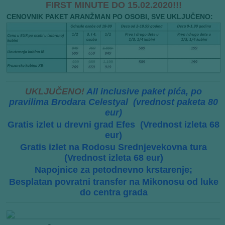
FIRST MINUTE DO 15.02.2020!!!
CENOVNIK PAKET ARANŽMAN PO OSOBI, SVE UKLJUČENO:
UKLJUČENO!
All inclusive paket pića, po
pravilima Brodara Celestyal (vrednost paketa 80
eur)
Gratis izlet u drevni grad Efes (Vrednost izleta 68
eur)
Gratis izlet na Rodosu Srednjevekovna tura
(Vrednost izleta 68 eur)
Napojnice za petodnevno krstarenje;
Besplatan povratni transfer na Mikonosu od luke
do centra grada