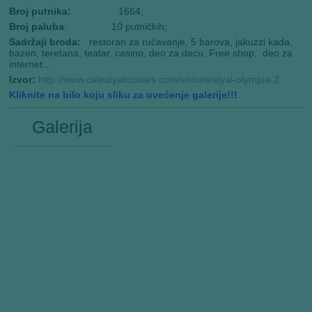
Broj putnika:
1664;
Broj paluba
: 10 putničkih;
Sadržaji broda:
restoran za ručavanje, 5 barova, jakuzzi kada,
bazen, teretana, teatar, casino, deo za decu, Free shop, deo za
internet…
Izvor:
http://www.celestyalcruises.com/en/celestyal-olympia-2
Kliknite na bilo koju sliku za uvećenje galerije!!!
Galerija