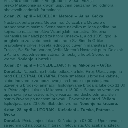
Polazak autobusom iz Beograda
u 18.00h. Vožnja
preko Makedonije sa kraćim usputnim pauzama radi odmora i
obaveznih carinskih formalnosti.
2.dan, 26. april – NEDELJA : Meteori – Atina, Grčka
Nastavak puta prema Meteorima.
Dolazak na Meteore u
prepodnevnim satima.
Stene stare nekoliko miliona godina, na
kojima se nalazi mnoštvo Vizantijskih manastira. Skupina
manastira se nalazi pod zaštitom Unesko-a, a od 1995. god. je
proglašeno za sveto mesto od strane Sv. Sinoda Grčke
pravoslavne crkve. Poseta jednog od čuvenih manastira ( Sv.
Trojica, Sv. Stefan, Varlam, Veliki Meteori).Nastavak puta.
Dolazak
u Atinu u popodnevnim satima. Smeštaj u hotel. Slobodno
vreme.
Noćenje u hotelu.
3.dan, 27. april – PONEDELJAK : Pirej, Mikonos – Grčka
Doručak.
Napuštanje hotela, odlazak u luku Pirej. Ukrcavanje na
brod
CELESTYAL OLYMPIA
. Posle smeštaja u brodske kabine,
slobodno vreme za upoznavanje sa brodskim prostorijama i
uživanje u brodskoj animaciji. Isplovljavanje broda iz luke oko 11.00
h. Pristajanje u luku na Mikonosu u 18.00 h. Slobodno vreme za
upoznavanje sa ostrvom, koje važi za mondesko odmaralište i
ostrvo čuveno po noćnom provodu. Povratak na brod.
Večera
.
Isplovljavanje u 23.00h. Slobodno vreme.
Noćenje na kruzeru.
4.dan, 28. april – UTORAK : Kušadasi – Turska, Patmos –
Grčka
Doručak
. Pristajanje u luku u Kušadasiju u 07.00 h. Upoznavanje
sa jednim od najpoznatijih turskih letovališta. Odlazak na
izlet u