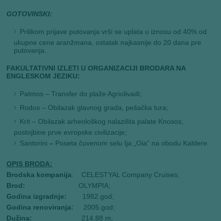
GOTOVINSKI:
Prilikom prijave putovanja vrši se uplata u iznosu od 40% od
ukupne cene aranžmana, ostatak najkasnije do 20 dana pre
putovanja.
FAKULTATIVNI IZLETI U ORGANIZACIJI BRODARA NA
ENGLESKOM JEZIKU:
Patmos – Transfer do plaže Agriolivadi;
Rodos – Obilazak glavnog grada, pešačka tura;
Krit – Obilazak arheološkog nalazišta palate Knosos,
postojbine prve evropske civilizacije;
Santorini
–
Poseta čuvenom selu Ija „Oia“ na obodu Kaldere.
OPIS BRODA:
Brodska kompanija
: CELESTYAL Company Cruises;
Brod:
OLYMPIA;
Godina izgradnje:
1982.god;
Godina renoviranja:
2005.god;
Dužina:
214.88 m;