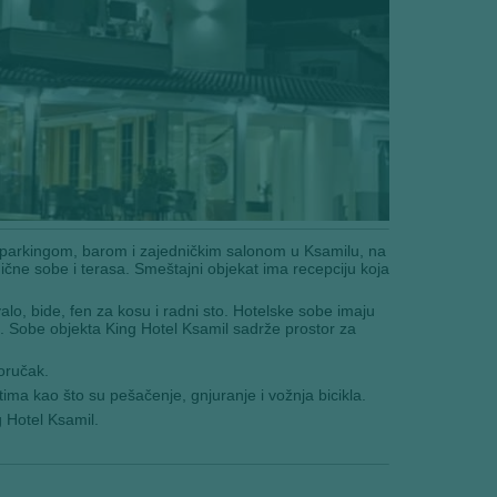
 parkingom, barom i zajedničkim salonom u Ksamilu, na
ne sobe i terasa. Smeštajni objekat ima recepciju koja
alo, bide, fen za kosu i radni sto. Hotelske sobe imaju
. Sobe objekta King Hotel Ksamil sadrže prostor za
oručak.
ima kao što su pešačenje, gnjuranje i vožnja bicikla.
 Hotel Ksamil.