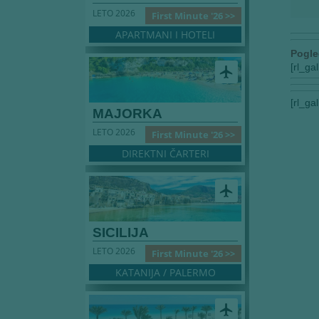
LETO 2026
First Minute '26 >>
APARTMANI I HOTELI
Pogle
[rl_ga
airplanemode_active
[rl_ga
MAJORKA
LETO 2026
First Minute '26 >>
DIREKTNI ČARTERI
airplanemode_active
SICILIJA
LETO 2026
First Minute '26 >>
KATANIJA / PALERMO
airplanemode_active