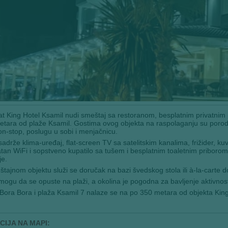
t King Hotel Ksamil nudi smeštaj sa restoranom, besplatnim privatnim
tara od plaže Ksamil. Gostima ovog objekta na raspolaganju su porodič
on-stop, poslugu u sobi i menjačnicu.
adrže klima-uređaj, flat-screen TV sa satelitskim kanalima, frižider, kuv
tan WiFi i sopstveno kupatilo sa tušem i besplatnim toaletnim priborom
e.
tajnom objektu služi se doručak na bazi švedskog stola ili à-la-carte d
mogu da se opuste na plaži, a okolina je pogodna za bavljenje aktivnost
Bora Bora i plaža Ksamil 7 nalaze se na po 350 metara od objekta King
CIJA NA MAPI: