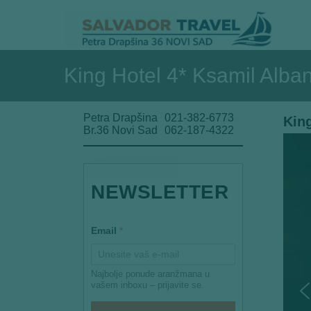
King Hotel 4* Ksamil Alban
Petra Drapšina
021-382-6773
King
Br.36 Novi Sad
062-187-4322
NEWSLETTER
E
Email
*
m
a
i
l
Najbolje ponude aranžmana u
E
vašem inboxu – prijavite se.
m
a