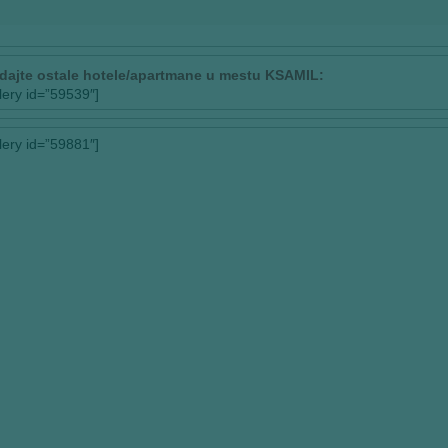
dajte ostale hotele/apartmane u mestu KSAMIL:
llery id=”59539″]
llery id=”59881″]