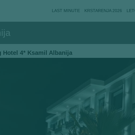
LAST MINUTE
KRSTARENJA 2026
LET
ija
 Hotel 4* Ksamil Albanija