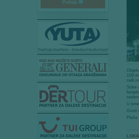
i
Pošalji
l
*
Objeka
150 me
radi n
Sobe s
bespla
sedenj
U smeš
Gosti 
Plaža 
LOKA