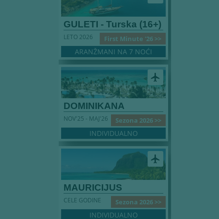
GULETI - Turska (16+)
LETO 2026
First Minute '26 >>
ARANŽMANI NA 7 NOĆI
airplanemode_active
DOMINIKANA
NOV'25 - MAJ'26
Sezona 2026 >>
INDIVIDUALNO
airplanemode_active
MAURICIJUS
CELE GODINE
Sezona 2026 >>
INDIVIDUALNO