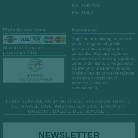
MB: 21932183
PIB: 11383
Plaćanje karticama:
Napomena:
Sajt je informativnog karaktera i
postoji mogućnost greške
Sertifikat firma od
prilikom unosa programa i
poverenja 2019
cenovnika. Postoji mogućnost
da dođe do promene programa i
cene, a da nismo u mogućnosti
da trenutno izmenimo ponudu.
Molimo Vas da proverite tačnost
podataka kontaktirajući
agenciju. Hvala na
razumevanju.
TURISTIČKA AGENCIJA NOVI SAD, SALVADOR TRAVEL,
LETOVANJE 2026, KRSTARENJA 2026, EVROPSKI
GRADOVI, DALEKE DESTINACIJE…
*
NEWSLETTER
E