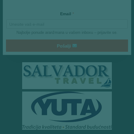
m
a
i
Email
*
l
Najbolje ponude aranžmana u vašem inboxu – prijavite se.
Pošalji