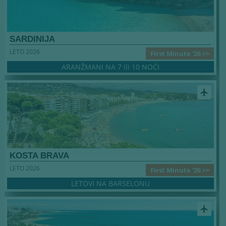
SARDINIJA
LETO 2026
First Minute '26 >>
ARANŽMANI NA 7 ili 10 NOĆI
airplanemode_active
KOSTA BRAVA
LETO 2026
First Minute '26 >>
LETOVI NA BARSELONU
airplanemode_active