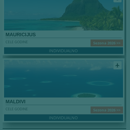
MAURICIJUS
CELE GODINE
Sezona 2026 >>
INDIVIDUALNO
airplanemode_active
MALDIVI
CELE GODINE
Sezona 2026 >>
INDIVIDUALNO