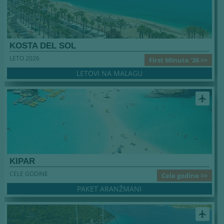
KOSTA DEL SOL
LETO 2026
First Minute '26 >>
LETOVI NA MALAGU
airplanemode_active
KIPAR
CELE GODINE
Cele godine >>
PAKET ARANŽMANI
airplanemode_active