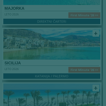
MAJORKA
LETO 2026
First Minute '26 >>
DIREKTNI ČARTERI
airplanemode_active
SICILIJA
LETO 2026
First Minute '26 >>
KATANIJA / PALERMO
airplanemode_active