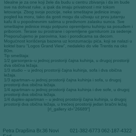
Idealne je za one koji žele da budu u centru zbivanja i da im bude
sve na dohvat ruke, a ipak da imaju privatnost i mir tokom
letovanja. Zbog svoje pozicije, neke smeštajne jedinice imaju
pogled ka moru, tako da gosti mogu da uživaju uz prvu jutarnju
kafu ili u popodnevnim satima u predivnom zalasku sunca. Sve
smeštajne jedinice imaju potpuno opremljenu kuhinju sa posuđem i
priborom. Terase su prostrane i opremljene garniturom za sedenje.
Preporučujemo je parovima, kao i porodicama sa decom.
Mogućnost korišćenja bazena uz konzumaciju pića, koji se nalazi u
koktel baru “Logos Grand View”, nedaleko do vile Trentis na oko
80m.
Tip smeštaja:
1/2 garsonjera–u jednoj prostoriji čajna kuhinja, u drugoj prostoriji
dva obična ležaja.
1/3 studio – u jednoj prostoriji čajna kuhinja, sofa i dva obična
ležaja.
1/3 apartman–u jednoj prostoriji čajna kuhinja i sofa, u drugoj
prostoriji dva obična ležaja.
1/4 apartman–u jednoj prostoriji čajna kuhinja i dve sofe, u drugoj
prostoriji dva obična ležaja.
1/4 duplex-apartman – u jednoj prostoriji čajna kuhinja, u drugoj
prostoriji dva obična ležaja, u trećeoj prostoriji jedan bračni ležaj.
[rl_gallery id=”26689″]
Petra Drapšina Br.36 Novi
021-382-6773 062-187-4322