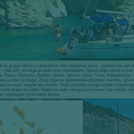
i
su grupa ostrva u centralnom delu Egejskog mora , jugoistočno od obal
 – čak 220, od čega je veliki broj i nenaseljen. Njpoznatija ostrva iz ov
, Paros, Santorini, Serifos, Sifnos, Sikinos, Siros, Tinos, Folegandros.
na a zime su blage. Zbog toga su dominantne plantaže maslina, vinov
ska sa malo vegetacije i sušna. Plaže privlače mnoge turiste svojom l
i onu pravu za sebe. Svaka za sebe omogućava miran i lep odmor, sav
e i opuštajući grčki način života.