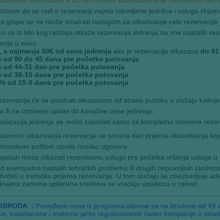
zirom da se radi o rezervaciji najma odredjene jedrilice i usluga skip
na grupe se ne može smatrati razlogom za otkazivanje cele rezervacije 
o se iz bilo kog razloga otkaže rezervacija jedrenja na ime nastalih r
enja u visini:
, a najmanje 60€ od cene jedrenja
ako je rezervacija otkazana
do 91
 od 90 do 45 dana pre početka putovanja
 od 44-31 dan pre početka putovanja
 od 30-15 dana pre početka putovanja
% od 15-0 dana pre početka putovanja
zervacija će se smatrati otkazanom od strane putnika u slučaju kašnj
a ili ne izmirene uplate do konačne cene jedrenja.
alizacija jedrenja se može započeti samo za kompletno izmirene rezer
tumom otkazivanja rezervacije se smatra dan prijema obaveštenja koje
ktronskom poštom uputio nosilac ugovora.
petan moze otkazati rezervisanu uslugu pre početka vršenja usluge u s
d eventualno nastalih tehničkih problema ili drugih nepovoljnih okolnosti
dvideti u trenutku prijema rezervacije. U tom slučaju se obezbedjuje 
kvatna zamena uplaćena sredstva se vraćaju uplatiocu u celosti.
 JBRODA :
Ponuđene cene iz programa odnose se na brodove od 49 do
e, katamarane i motorne jahte registroovanih čarter kompanije u skladu