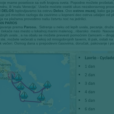
koje mame posetioce sa svih krajeva sveta. Popodne možete prošetati, oti
ndru, ili ‘malu Venecija’. Uveče moćete osetiti ukus nezaboravnog pr
N DELOS
Isplovljavamo ka ostrvu
Delos
. Ovo
ostrvo muzej
, kako ga j
je još mnoštvo razloga da zavirimo u kopneni deo ostrva udaljen od p
ja na plažama provodimo našu četvrtu noć na jedrilici.
DAN PAROS
ljavanje prema
Parosu.
Sidrenje u neku od lepih uvala, pecanje, družen
čekaće nas mesto u lokalnoj marini malenog , ribarsko mesto Naousa 
ižnjih uvala , a na obalu se možete prevesti pomoćnim čamcem – dingi
ste, možete večerati u nekoj od mnogobrojnih taverni, ili pak, ostati na
k večeri. Osmog dana u prepodevni časovima, doručak, pakovanje i po