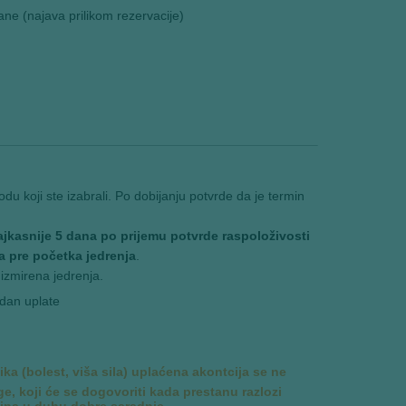
ane (najava prilikom rezervacije)
odu koji ste izabrali. Po dobijanju potvrde da je termin
ajkasnije 5 dana po prijemu potvrde raspoloživosti
a pre početka jedrenja
.
izmirena jedrenja.
dan uplate
ka (bolest, viša sila) uplaćena akontcija se ne
e, koji će se dogovoriti kada prestanu razlozi
mina u duhu dobre saradnje.