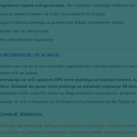
ogućnost najma usluga kuvara
, što značajno smanjuje troškove ishr
ana za skipera (skiper se hrani sa posadom na brodu)
gući troškovi parkinga za putnike koji dolaze sopstvenim autom
ansferi sa i do aerodroma
tno zdravstveno osiguranje
N REZERVACIJE I PLAĆANJA:
ratite nam se da bi smo potvrdili raspoloživost izabrane jedrilice u peri
odan vrši se uplata.
ezervacija se vrši uplatom 50% cene jedrenja za izabrani period, n
rilice. Ostatak do pune cene jedrenja se uplaćuje najmanje 30 dan
alizacija može započeti samo za blagovremeno rezervisana i potpuno 
aćanje se vrši u dinarima po Srednjem kursu Narodne banke Srbije na 
ZIVANJE JEDRENJA:
 slučaju opravdanog razloga otkazivnja rezervacije od strane putni
ća već će se prebaciti za naredni slobodan termin korišćenja uslug
azivanja rezervacije a uz obostrano usaglašavanje slobodnih ter