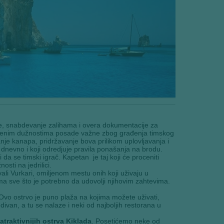
, snabdevanje zalihama i overa dokumentacije za
čajenim dužnostima posade važne zbog građenja timskog
vanje kanapa, pridržavanje bova prilikom uplovljavanja i
dnevno i koji odredjuje pravila ponašanja na brodu.
 da se timski igrač. Kapetan je taj koji će proceniti
sti na jedrilici.
li Vurkari, omiljenom mestu onih koji uživaju u
ma sve što je potrebno da udovolji njihovim zahtevima.
Ovo ostrvo je puno plaža na kojima možete uživati,
ivan, a tu se nalaze i neki od najboljih restorana u
traktivnijih ostrva Kiklada
. Posetićemo neke od