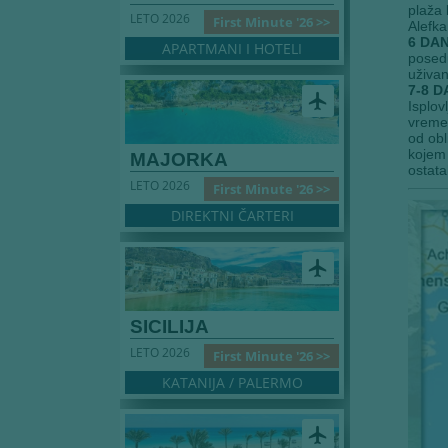
plaža 
LETO 2026
First Minute '26 >>
Alefka
6 DA
APARTMANI I HOTELI
posedu
uživan
7-8 
airplanemode_active
Isplov
vreme 
od obl
kojem 
MAJORKA
ostata
LETO 2026
First Minute '26 >>
DIREKTNI ČARTERI
airplanemode_active
SICILIJA
LETO 2026
First Minute '26 >>
KATANIJA / PALERMO
airplanemode_active