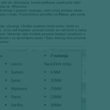
ći do vetrenjača, hraniti pelikane, popiti piće obići
ovoda na Mikonosu.
oš mnogi s pravom nazivaju, osim svoje prelepe obale
laža i uvala. Produžićemo plovidbu za
Paros
, gde posle
je, uživanje. Ukoliko budemo imali sreće i došli na
, ili će vaš kapetan pronaći mesto za vaš brod u nekoj
jem. Večernje sate možete provesti šetajući gradićem u
 brodu i uz spremljenu pastu i flašu dobrog vina provesti
zdrav.