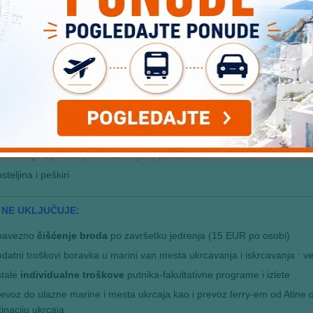
 UKLJUČUJE:
UMI ZA NAJAM BRODA SU NA UPIT. Cene za 8 dana su iskazane po 
lji putnika (zatvorene grupe), program se može proširiti uz doplatu
slugu jedrenja
od mesta ukrcavanja na brod do mesta iskrcavanja
sluge skipera
utrošen
dizel i tehničku vodu
z u marini u kojoj se ukrcavate i iskrcavate
akse
marine i ostale admistrativne troškove
orišćenje opreme
jahte namenjene putnicima
steljina i peškiri
 NE UKLJUČUJE:
bavezno
čišćenje broda
po završetku jedrenja (15 EUR po osobi)
datni troškovi boravka u marini van mesta ukrcavanja i iskrcavanja : ve
stale
individualne troškove
putnika-fakultativne programe i izlete
evoz do ulazne marine i mesta ukrcaja kao i prevoz ferry-em od Atine do
inaciju ukrcaja