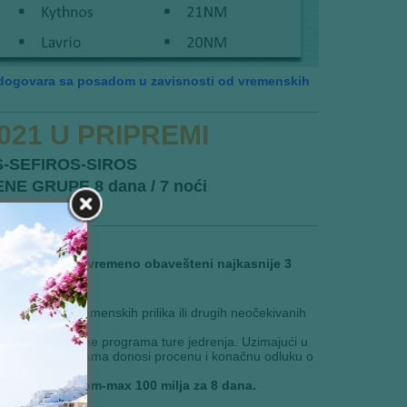
 dogovara sa posadom u zavisnosti od vremenskih
021 U PRIPREMI
-SEFIROS-SIROS
NE GRUPE 8 dana / 7 noći
TO 2021
nici biti blagovremeno obavešteni najkasnije 3
h uslova.
epovoljnih vremenskih prilika ili drugih neočekivanih
iti uzrok promene programa ture jedrenja. Uzimajući u
 u svim situacijama donosi procenu i konačnu odluku o
ru sa kapetanom-max 100 milja za 8 dana.
čarter kompanija