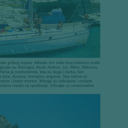
e grčkog kopna. Kiklade čini veliki broj relativno malih
e grupe su: Amorgos, Anafi, Andros, Ios, Milos, Mikonos,
 Klima je sredozemna, leta su duga i žarka, bez
e loze, duvana, krompira, arguma. Sva ostrva su
epotom i čistim morem. Mnoge su izdvojene i možete
ršeno mesto za opuštanje. Uživajte uz neverovatne