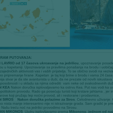
RAM PUTOVANJA:
 LAVRIO
od 17 časova ukrcavanje na jedrilicu
, upoznavanje posade
bu u kapetaniji. Upoznavanje sa pravilima ponašanja na brodu i uobi
zajedničkih aktivnosti vas i vaših prijatelja. To se obično svodi na vezi
o pripremanje hrane .Kapetan je taj koji brine o brodu i vama 24 časa 
nija stvar je da ste avanturista u duši, da ne prezate od novih iskustava i
posobnosti i u skladu sa njima odrediti vam neke od svakodnevnih dužno
N KEA
Nakon doručka isplovaljavamo ka ostrvu Kea. Put nas vodi ka uva
olitskom provodu. Rado ga posećuju turisti koji krstare jahtama , jer i
rove koji pružaju lep noćni provod, ali i restorane i prodavnice,
N SIROS Nakon doručka polazimo za Siros
. Celodnevno uživanje. 
o nista manje interesantno nije ni istrazivanje grada. Sam gradić je pred
 Našu treću noć na jedrilici provodimo na Sirosu.
AN MIKONOS
Ujutru isplovljavamo prema
Mikonosu
,
jednom od naja