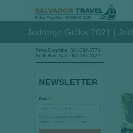
Jedrenje Grčka 2021 | Je
Petra Drapšina
021-382-6773
Br.36 Novi Sad
062-187-4322
NEWSLETTER
*
Email
*
Najbolje ponude aranžmana u
vašem inboxu – prijavite se.