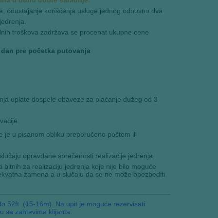
era, odustajanje korišćenja usluge jednog odnosno dva
jedrenja.
ealnih troškova zadržava se procenat ukupne cene
 dan pre početka putovanja
enja uplate dospele obaveze za plaćanje dužeg od 3
vacije.
 je u pisanom obliku preporučeno poštom ili
lučaju opravdane sprečenosti realizacije jedrenja
 bitnih za realizaciju jedrenja koje nije bilo moguće
adekvatna zamena a u slučaju da se ne može obezbediti
 52ft (15-16m). Na upit je moguće rezervisati
 sa zahtevima klijanta.