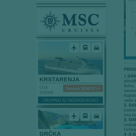
airplanemode_active
directions_bus
directions_car
PROG
1.
DAN
KRSTARENJA
plovid
duha, 
CELE
Sezona 2026/27 >>
naravn
GODINE
Najbit
GRUPNO ILI INDIVIDUALNO
vaše s
2. DA
kosmop
Ima ba
airplanemode_active
directions_bus
directions_car
3. DA
svakak
Grčkoj
GRČKA
4
-5
D