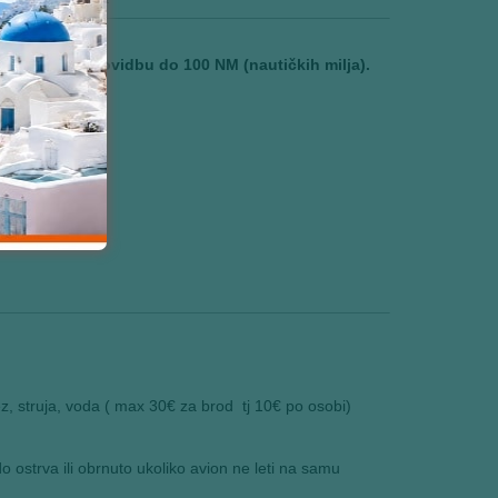
osobi za plovidbu do 100 NM (nautičkih milja).
.
z, struja, voda ( max 30€ za brod tj 10€ po osobi)
 ostrva ili obrnuto ukoliko avion ne leti na samu