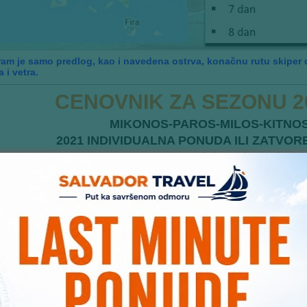
am je samo predlog, kao i navedena ostrva, konačnu rutu skiper
 i vetra.
CENOVNIK ZA SEZONU 2
MIKONOS-PAROS-MILOS-KITNOS
2021 INDIVIDUALNA PONUDA ILI ZATVORE
Termini u pripremi LE
A NAPOMENA:
sci su iz Lavrija ili ostrva PAROS, MIKONOS, MILOS- o čemu će put
do polaska.
tan može promeniti raspored plovidbe i rute u zavisnosti od vremenski
programi ture jedrenja su podložni promenama koje mogu nastati usled n
sti koje se nisu mogle predvideti, a utiču na bezbednost plovidbe.
nski uslovi ne mogu biti razlog otkazivanja jedrenja već jedino mogu b
želje posade i objektivne uslove za bezbednu plovidbu skipper-kapetan
i plana jedrenja .
orene grupe program putovanja-destinaciju biraju sami u dogovo
dredbe i pravila tokom jedrenja definisana su pravilnikom partnerskih 