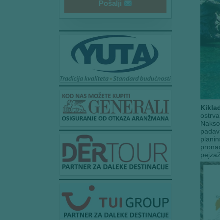
Pošalji
Kiklad
ostrva
Naksos
padavi
planin
pronać
pejzaž