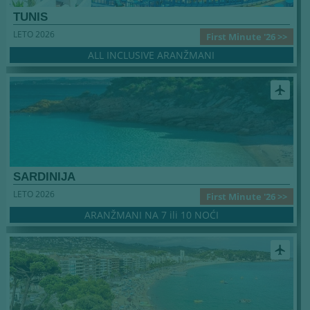
TUNIS
LETO 2026
First Minute '26 >>
ALL INCLUSIVE ARANŽMANI
airplanemode_active
SARDINIJA
LETO 2026
First Minute '26 >>
ARANŽMANI NA 7 ili 10 NOĆI
airplanemode_active