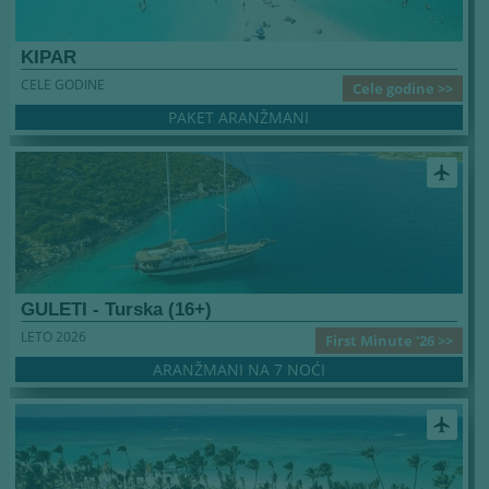
KIPAR
CELE GODINE
Cele godine >>
PAKET ARANŽMANI
airplanemode_active
GULETI - Turska (16+)
LETO 2026
First Minute '26 >>
ARANŽMANI NA 7 NOĆI
airplanemode_active