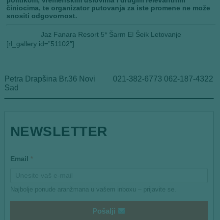
činiocima, te organizator putovanja za iste promene ne može
snositi odgovornost.
Jaz Fanara Resort 5* Šarm El Šeik Letovanje
[rl_gallery id=”51102″]
Petra Drapšina Br.36 Novi
021-382-6773 062-187-4322
Sad
NEWSLETTER
*
Email
*
*
Najbolje ponude aranžmana u vašem inboxu – prijavite se.
Pošalji