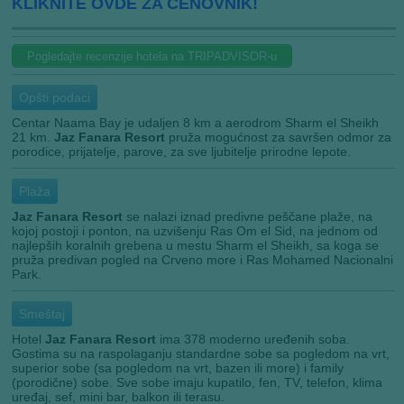
KLIKNITE OVDE ZA CENOVNIK!
Pogledajte recenzije hotela na TRIPADVISOR-u
Opšti podaci
Centar Naama Bay je udaljen 8 km a aerodrom Sharm el Sheikh
21 km.
Jaz Fanara Resort
pruža mogućnost za savršen odmor za
porodice, prijatelje, parove, za sve ljubitelje prirodne lepote.
Plaža
Jaz Fanara Resort
se nalazi
iznad predivne peščane plaže, na
kojoj postoji i ponton,
na uzvišenju Ras Om el Sid, na jednom od
najlepših koralnih grebena u mestu Sharm el Sheikh, sa koga se
pruža predivan pogled na Crveno more i Ras Mohamed Nacionalni
Park.
Smeštaj
Hotel
Jaz Fanara Resort
ima 378 moderno uređenih soba
.
G
ostima su na raspolaganju standardne sobe sa pogledom na vrt,
superior sobe (sa
pogledom na vrt, bazen ili more) i family
(porodične) sobe. Sve sobe imaju kupatilo, fen, TV, telefon, klima
uređaj, sef, mini bar, balkon ili terasu.