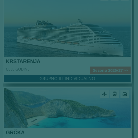
KRSTARENJA
CELE GODINE
Sezona 2026/27 >>
GRUPNO ILI INDIVIDUALNO
airplanemode_active
directions_bus
directions_car
GRČKA