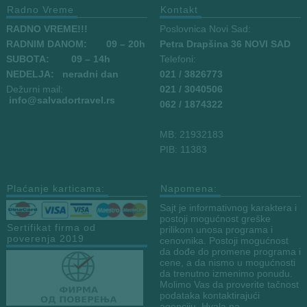
Radno Vreme
Kontakt
RADNO VREME!!!
Poslovnica Novi Sad:
RADNIM DANOM:
09
– 20h
Petra Drapšina 36 NOVI SAD
SUBOTA: 09 – 14h
Telefoni:
NEDELJA: neradni dan
021 / 3826773
Dežurni mail:
021 / 3040506
info
@salvadortravel.rs
062 / 1874322
MB: 21932183
PIB: 11383
Plaćanje karticama:
Napomena:
Sajt je informativnog karaktera i
postoji mogućnost greške
Sertifikat firma od
prilikom unosa programa i
poverenja 2019
cenovnika. Postoji mogućnost
da dođe do promene programa i
cene, a da nismo u mogućnosti
da trenutno izmenimo ponudu.
Molimo Vas da proverite tačnost
podataka kontaktirajući
agenciju. Hvala na