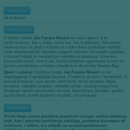
Hrana i piće
All Inclusive
Ostali sadržaji
U sklopu hotela
Jaz Fanara Resort
se nalazi glavni,
a la
carte
restoran, bar u lobiju,
sisha
bar, bar u diskoteci, bar pored
bazena i bar na plaži u kojima se u toku dana poslužuju različite
vrste osvežavajućih napitaka i laganih obroka. Od ostalih sadržaja
u ponudi hotela je menjačnica, nekoliko prodavnica, frizersko-
kozmetički salon,
rent a car
, bežični internet ograničene brzine na
javnim površinama u hotelu i
shuttle
bus do centra Naama Bay.
Sport i zabava:
Gostima hotela
Jaz Fanara Resort
su na
raspolaganju 3 spoljašnja bazena, 2 bazena za decu I dečiji klub. U
ponudi hotela je i
spa
centar, stoni tenis, teren za tenis, bilijar,
teretana, odbojka na plaži, ronilački centar i postoji mogućnost
bavljenja raznim sportovima na vodi. Suncobrani, ležaljke i peškiri
su besplatni, pored bazena i na plaži, za sve goste.
NAPOMENA
Hoteli imaju pravo promene pojedinih usluga, načina plaćanja
istih, kao i perioda korišćenja sadržaja, promene koncepta all
inclusive, i slično, a u skladu sa svojom poslovnom
politikom, vremenskim uslovima i drugim relevantnim