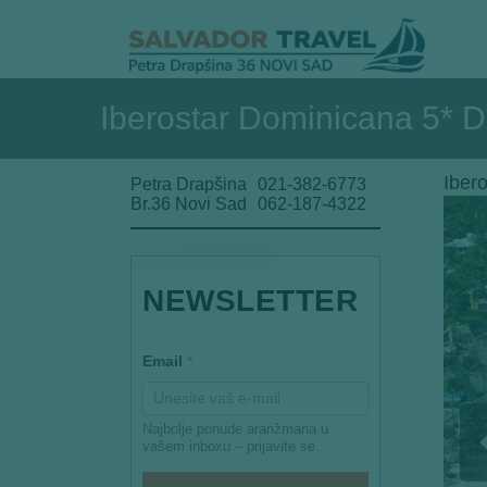
Iberostar Dominicana 5* 
Iber
Petra Drapšina
021-382-6773
Br.36 Novi Sad
062-187-4322
NEWSLETTER
E
Email
*
m
a
i
l
Najbolje ponude aranžmana u
E
vašem inboxu – prijavite se.
m
a