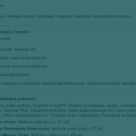
ss:
a i vellness centar (doplata): masaže; Vellness i kozmetički tretmani….
sluge u hotelu:
lusive:
ručak: švedski sto
čak: meni ili švedski sto
čera: meni ili švedski sto
acks/grickalice
 sata pića (odabrana lokalna alkoholna pića, odabrana lokalna bezalko
meštajne jedinice:
povi sobe sadrže:, Kupatilo ili tuš/VC, Daska za peglanje, pegla, ventilato
r Sadržaj: Pivo, bezalkoholna pića, voda, Dopunjavanje mini bara (uk
 Klima uređaj (uključen), Čišćenje sobe (uključeno), Promjena postelji
e room:
Veličina sobe (cca.): 37 m2
e Panoramic View room:
Veličina sobe (cca.): 37 m2
y Master Suite:
Veličina sobe (cca.): 69 m2