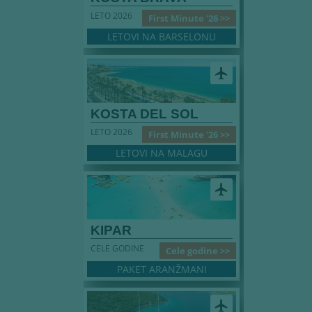
LETO 2026
First Minute '26 >>
LETOVI NA BARSELONU
airplanemode_active
KOSTA DEL SOL
LETO 2026
First Minute '26 >>
LETOVI NA MALAGU
airplanemode_active
KIPAR
CELE GODINE
Cele godine >>
PAKET ARANŽMANI
airplanemode_active