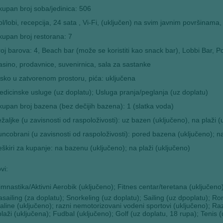
upan broj soba/jedinica: 506
l/lobi, recepcija, 24 sata , Vi-Fi, (uključen) na svim javnim površinama, 
upan broj restorana: 7
oj barova: 4, Beach bar (može se koristiti kao snack bar), Lobbi Bar, P
sino, prodavnice, suvenirnica, sala za sastanke
sko u zatvorenom prostoru, pića: uključena
dicinske usluge (uz doplatu); Usluga pranja/peglanja (uz doplatu)
upan broj bazena (bez dečijih bazena): 1 (slatka voda)
žaljke (u zavisnosti od raspoloživosti): uz bazen (uključeno), na plaži (
ncobrani (u zavisnosti od raspoloživosti): pored bazena (uključeno); na
škiri za kupanje: na bazenu (uključeno); na plaži (uključeno)
vi:
mnastika/Aktivni Aerobik (uključeno); Fitnes centar/teretana (uključeno
sailing (za doplatu); Snorkeling (uz doplatu); Sailing (uz dpoplatu); Ro
line (uključeno); razni nemotorizovani vodeni sportovi (uključeno); Raz
laži (uključena); Fudbal (uključeno); Golf (uz doplatu, 18 rupa); Tenis (