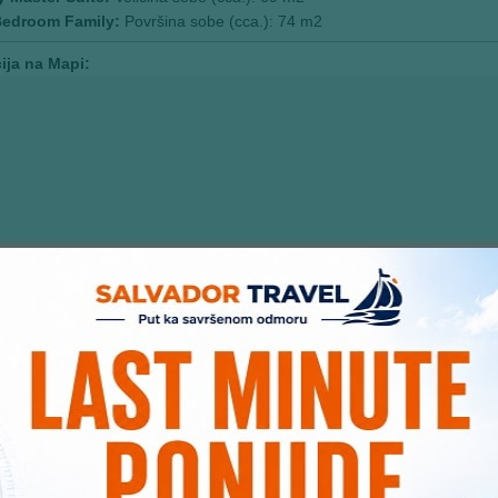
edroom Family:
Površina sobe (cca.): 74 m2
ija na Mapi: