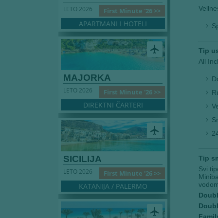
Vellne
LETO 2026
First Minute '26 >>
APARTMANI I HOTELI
Sp
airplanemode_active
Tip u
All Inc
MAJORKA
Do
LETO 2026
First Minute '26 >>
Ru
DIREKTNI ČARTERI
Ve
Sn
airplanemode_active
24
SICILIJA
Tip s
Svi ti
LETO 2026
First Minute '26 >>
Miniba
vodom,
KATANIJA / PALERMO
Doubl
Doubl
airplanemode_active
Famil