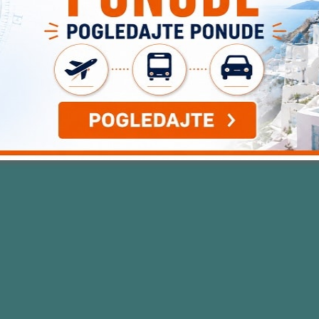
EDAJTE DRUGE HOTELE NA DESTINACIJI PUNTA CANA, DOMINI
llery id=”77704″]