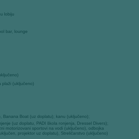
u lobiju
ool bar, lounge
uključeno)
 plaži (uključeno)
), Banana Boat (uz doplatu); kanu (uključeno);
njenje (uz doplatu, PADI škola ronjenja, Dressel Divers);
ni motorizovani sportovi na vodi (uključeno), odbojka
uključen, projektor uz doplatu), Streličarstvo (uključeno)