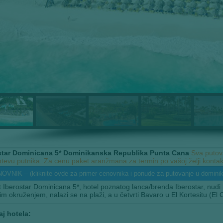
star Dominicana 5* Dominikanska Republika Punta Cana
Sva putov
tevu putnika. Za cenu paket aranžmana za termin po vašoj želji kontakt
OVNIK – (kliknite ovde za primer cenovnika i ponude za putovanje u dominik
 Iberostar Dominicana 5*, hotel poznatog lanca/brenda Iberostar, nudi 
im okruženjem, nalazi se na plaži, a u četvrti Bavaro u El Kortesitu (El
aj hotela: