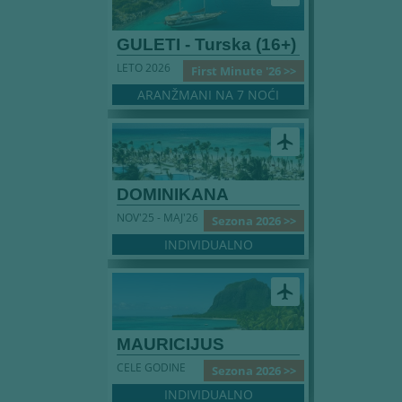
GULETI - Turska (16+)
LETO 2026
First Minute '26 >>
ARANŽMANI NA 7 NOĆI
airplanemode_active
DOMINIKANA
NOV'25 - MAJ'26
Sezona 2026 >>
INDIVIDUALNO
airplanemode_active
MAURICIJUS
CELE GODINE
Sezona 2026 >>
INDIVIDUALNO