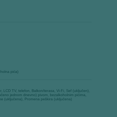
holna pića)
r, LCD TV, telefon, Balkon/terasa, Vi-Fi, Sef (uključen),
ljučeno jednom dnevno) pivom, bezalkoholnim pićima,
ne (uključena), Promena peškira (uključena)