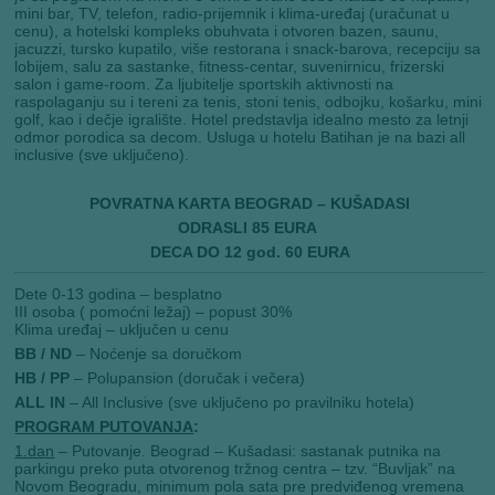
mini bar, TV, telefon, radio-prijemnik i klima-uređaj (uračunat u
cenu), a hotelski kompleks obuhvata i otvoren bazen, saunu,
jacuzzi, tursko kupatilo, više restorana i snack-barova, recepciju sa
lobijem, salu za sastanke, fitness-centar, suvenirnicu, frizerski
salon i game-room. Za ljubitelje sportskih aktivnosti na
raspolaganju su i tereni za tenis, stoni tenis, odbojku, košarku, mini
golf, kao i dečje igralište. Hotel predstavlja idealno mesto za letnji
odmor porodica sa decom. Usluga u hotelu Batihan je na bazi all
inclusive (sve uključeno).
POVRATNA KARTA BEOGRAD – KUŠADASI
ODRASLI 85 EURA
DECA DO 12 god. 60 EURA
Dete 0-13 godina – besplatno
III osoba ( pomoćni ležaj) – popust 30%
Klima uređaj – uključen u cenu
BB / ND
– Noćenje sa doručkom
HB / PP
– Polupansion (doručak i večera)
ALL IN
– All Inclusive (sve uključeno po pravilniku hotela)
PROGRAM PUTOVANJA
:
1.dan
– Putovanje. Beograd – Kušadasi: sastanak putnika na
parkingu preko puta otvorenog tržnog centra – tzv. “Buvljak” na
Novom Beogradu, minimum pola sata pre predviđenog vremena