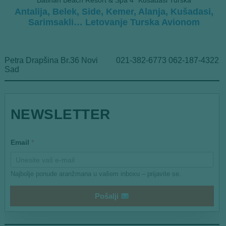
Batihan Beach Resort & Spa 4* Kušadasi Turska
Antalija, Belek, Side, Kemer, Alanja, Kušadasi,
Sarimsakli… Letovanje Turska Avionom
Petra Drapšina Br.36 Novi
021-382-6773 062-187-4322
Sad
NEWSLETTER
*
Email
*
*
*
Najbolje ponude aranžmana u vašem inboxu – prijavite se.
Pošalji