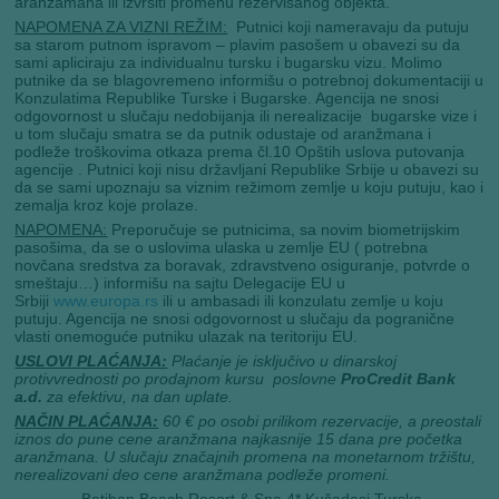
aranžamana ili izvršiti promenu rezervisanog objekta.
NAPOMENA ZA VIZNI REŽIM:
Putnici koji nameravaju da putuju
sa starom putnom ispravom – plavim pasošem u obavezi su da
sami apliciraju za individualnu tursku i bugarsku vizu. Molimo
putnike da se blagovremeno informišu o potrebnoj dokumentaciji u
Konzulatima Republike Turske i Bugarske. Agencija ne snosi
odgovornost u slučaju nedobijanja ili nerealizacije bugarske vize i
u tom slučaju smatra se da putnik odustaje od aranžmana i
podleže troškovima otkaza prema čl.10 Opštih uslova putovanja
agencije . Putnici koji nisu državljani Republike Srbije u obavezi su
da se sami upoznaju sa viznim režimom zemlje u koju putuju, kao i
zemalja kroz koje prolaze.
NAPOMENA:
Preporučuje se putnicima, sa novim biometrijskim
pasošima, da se o uslovima ulaska u zemlje EU ( potrebna
novčana sredstva za boravak, zdravstveno osiguranje, potvrde o
smeštaju…) informišu na sajtu Delegacije EU u
Srbiji
www.europa.rs
ili u ambasadi ili konzulatu zemlje u koju
putuju. Agencija ne snosi odgovornost u slučaju da pogranične
vlasti onemoguće putniku ulazak na teritoriju EU.
USLOVI PLAĆANJA:
Plaćanje je isključivo u dinarskoj
protivvrednosti po prodajnom kursu poslovne
ProCredit Bank
a.d.
za efektivu, na dan uplate.
NAČIN PLAĆANJA:
60 € po osobi prilikom rezervacije, a preostali
iznos do pune cene aranžmana najkasnije 15 dana pre početka
aranžmana.
U slučaju značajnih promena na monetarnom tržištu,
nerealizovani deo cene aranžmana podleže promeni.