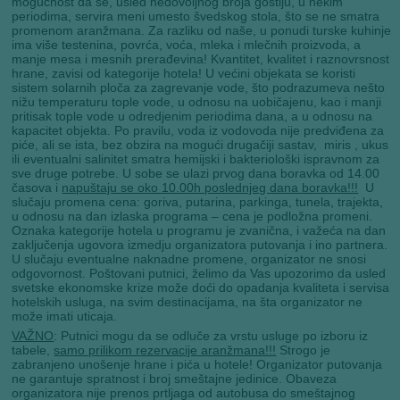
mogućnost da se, usled nedovoljnog broja gostiju, u nekim
periodima, servira meni umesto švedskog stola, što se ne smatra
promenom aranžmana. Za razliku od naše, u ponudi turske kuhinje
ima više testenina, povrća, voća, mleka i mlečnih proizvoda, a
manje mesa i mesnih prerađevina! Kvantitet, kvalitet i raznovrsnost
hrane, zavisi od kategorije hotela! U većini objekata se koristi
sistem solarnih ploča za zagrevanje vode, što podrazumeva nešto
nižu temperaturu tople vode, u odnosu na uobičajenu, kao i manji
pritisak tople vode u odredjenim periodima dana, a u odnosu na
kapacitet objekta. Po pravilu, voda iz vodovoda nije predviđena za
piće, ali se ista, bez obzira na mogući drugačiji sastav, miris , ukus
ili eventualni salinitet smatra hemijski i bakteriološki ispravnom za
sve druge potrebe. U sobe se ulazi prvog dana boravka od 14.00
časova i
napuštaju se oko 10.00h poslednjeg dana boravka!!!
U
slučaju promena cena: goriva, putarina, parkinga, tunela, trajekta,
u odnosu na dan izlaska programa – cena je podložna promeni.
Oznaka kategorije hotela u programu je zvanična, i važeća na dan
zaključenja ugovora izmedju organizatora putovanja i ino partnera.
U slučaju eventualne naknadne promene, organizator ne snosi
odgovornost. Poštovani putnici, želimo da Vas upozorimo da usled
svetske ekonomske krize može doći do opadanja kvaliteta i servisa
hotelskih usluga, na svim destinacijama, na šta organizator ne
može imati uticaja.
VAŽNO
: Putnici mogu da se odluče za vrstu usluge po izboru iz
tabele,
samo prilikom rezervacije aranžmana!!!
Strogo je
zabranjeno unošenje hrane i pića u hotele! Organizator putovanja
ne garantuje spratnost i broj smeštajne jedinice. Obaveza
organizatora nije prenos prtljaga od autobusa do smeštajnog