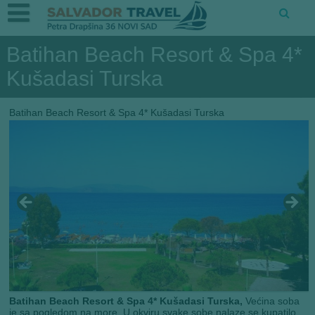
Batihan Beach Resort & Spa 4*
Kušadasi Turska
Batihan Beach Resort & Spa 4* Kušadasi Turska
Batihan Beach Resort & Spa 4* Kušadasi Turska,
Većina soba
je sa pogledom na more. U okviru svake sobe nalaze se kupatilo,