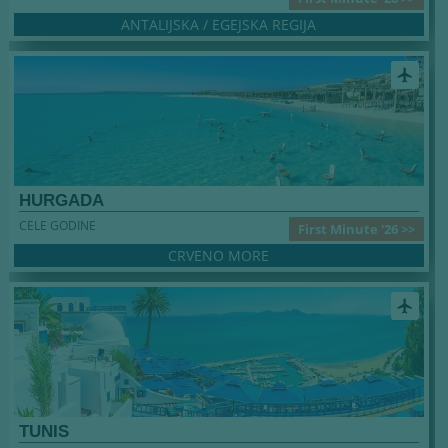
ANTALIJSKA / EGEJSKA REGIJA
airplanemode_active
HURGADA
CELE GODINE
First Minute '26 >>
CRVENO MORE
airplanemode_active
TUNIS