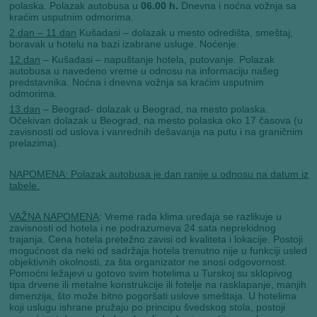
polaska. Polazak autobusa u
06.00 h.
Dnevna i noćna vožnja sa
kraćim usputnim odmorima.
2.dan – 11.dan
Kušadasi – dolazak u mesto odredišta, smeštaj,
boravak u hotelu na bazi izabrane usluge. Noćenje.
12.dan
– Kušadasi – napuštanje hotela, putovanje. Polazak
autobusa u navedeno vreme u odnosu na informaciju našeg
predstavnika. Noćna i dnevna vožnja sa kraćim usputnim
odmorima.
13.dan
– Beograd- dolazak u Beograd, na mesto polaska.
Očekivan dolazak u Beograd, na mesto polaska oko 17 časova (u
zavisnosti od uslova i vanrednih dešavanja na putu i na graničnim
prelazima).
NAPOMENA: Polazak autobusa je dan ranije u odnosu na datum iz
tabele.
VAŽNA NAPOMENA
: Vreme rada klima uređaja se razlikuje u
zavisnosti od hotela i ne podrazumeva 24 sata neprekidnog
trajanja. Cena hotela pretežno zavisi od kvaliteta i lokacije. Postoji
mogućnost da neki od sadržaja hotela trenutno nije u funkciji usled
objektivnih okolnosti, za šta organizator ne snosi odgovornost.
Pomoćni ležajevi u gotovo svim hotelima u Turskoj su sklopivog
tipa drvene ili metalne konstrukcije ili fotelje na rasklapanje, manjih
dimenzija, što može bitno pogoršati uslove smeštaja. U hotelima
koji uslugu ishrane pružaju po principu švedskog stola, postoji