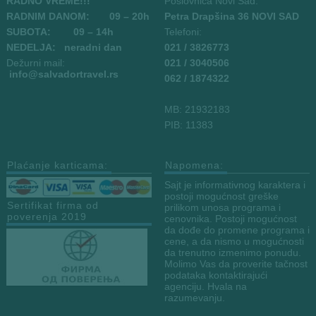
RADNO VREME!!!
Poslovnica Novi Sad:
RADNIM DANOM:
09
– 20h
Petra Drapšina 36 NOVI SAD
SUBOTA: 09 – 14h
Telefoni:
NEDELJA: neradni dan
021 / 3826773
Dežurni mail:
021 / 3040506
info
@salvadortravel.rs
062 / 1874322
MB: 21932183
PIB: 11383
Plaćanje karticama:
Napomena:
Sajt je informativnog karaktera i
postoji mogućnost greške
Sertifikat firma od
prilikom unosa programa i
poverenja 2019
cenovnika. Postoji mogućnost
da dođe do promene programa i
cene, a da nismo u mogućnosti
da trenutno izmenimo ponudu.
Molimo Vas da proverite tačnost
podataka kontaktirajući
agenciju. Hvala na
razumevanju.