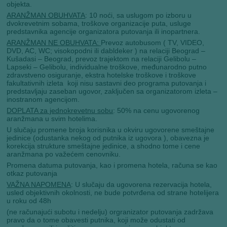
objekta.
ARANŽMAN OBUHVATA
: 10 noći, sa uslugom po izboru u
dvokrevetnim sobama, troškove organizacije puta, usluge
predstavnika agencije organizatora putovanja ili inopartnera.
ARANŽMAN NE OBUHVATA:
Prevoz autobusom ( TV, VIDEO,
DVD, AC, WC; visokopodni ili dabldeker ) na relaciji Beograd –
Kušadasi – Beograd, prevoz trajektom na relaciji Gelibolu –
Lapseki – Gelibolu, individualne troškove, međunarodno putno
zdravstveno osiguranje, ekstra hotelske troškove i troškove
fakultativnih izleta koji nisu sastavni deo programa putovanja i
predstavljaju zaseban ugovor, zaključen sa organizatorom izleta –
inostranom agencijom.
DOPLATA za jednokrevetnu sobu
: 50% na cenu ugovorenog
aranžmana u svim hotelima.
U slučaju promene broja korisnika u okviru ugovorene smeštajne
jedinice (odustanka nekog od putnika iz ugovora ), obavezna je
korekcija strukture smeštajne jedinice, a shodno tome i cene
aranžmana po važećem cenovniku.
Promena datuma putovanja, kao i promena hotela, računa se kao
otkaz putovanja
VAŽNA NAPOMENA
: U slučaju da ugovorena rezervacija hotela,
usled objektivnih okolnosti, ne bude potvrđena od strane hotelijera
u roku od 48h
(ne računajući subotu i nedelju) orgranizator putovanja zadržava
pravo da o tome obavesti putnika, koji može odustati od