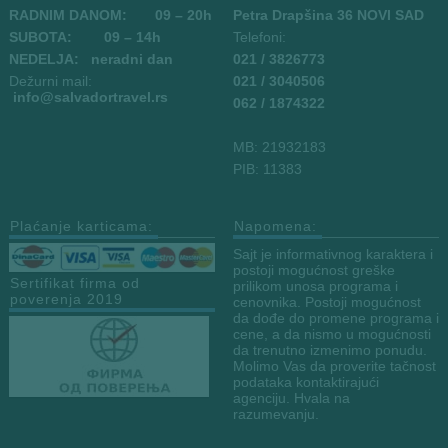
RADNIM DANOM:
09
– 20h
Petra Drapšina 36 NOVI SAD
SUBOTA: 09 – 14h
Telefoni:
NEDELJA: neradni dan
021 / 3826773
Dežurni mail:
021 / 3040506
info
@salvadortravel.rs
062 / 1874322
MB: 21932183
PIB: 11383
Plaćanje karticama:
Napomena:
Sajt je informativnog karaktera i
postoji mogućnost greške
Sertifikat firma od
prilikom unosa programa i
poverenja 2019
cenovnika. Postoji mogućnost
da dođe do promene programa i
cene, a da nismo u mogućnosti
da trenutno izmenimo ponudu.
Molimo Vas da proverite tačnost
podataka kontaktirajući
agenciju. Hvala na
razumevanju.