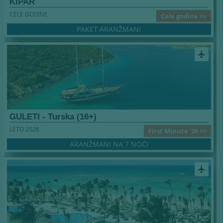
KIPAR
CELE GODINE
Cele godine >>
PAKET ARANŽMANI
airplanemode_active
GULETI - Turska (16+)
LETO 2026
First Minute '26 >>
ARANŽMANI NA 7 NOĆI
airplanemode_active