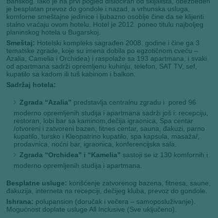
Banskog. Iako je na prvi pogled dislociran od skijališta, obezbeđen
je besplatan prevoz do gondole i nazad, a vrhunska usluga,
komforne smeštajne jedinice i ljubazno osoblje čine da se klijenti
stalno vraćaju ovom hotelu. Hotel je 2012. poneo titulu najboljeg
planinskog hotela u Bugarskoj.
Smeštaj:
Hotelski kompleks sagrađen 2008. godine i čine ga 3
tematske zgrade, koje su imena dobila po egzotičnom cveću –
Azalia, Camelia i Orchidea) i raspolaže sa 193 apartmana, i svaki
od apartmana sadrži opremljenu kuhinju, telefon, SAT TV, sef,
kupatilo sa kadom ili tuš kabinom i balkon.
Sadržaj hotela:
Zgrada “Azalia”
predstavlja centralnu zgradu i pored 96
moderno opremljenih studija i apartmana sadrži još i: recepciju,
restoran, lobi bar sa kaminom,dečija igraonica, Spa centar
/otvoreni i zatvoreni bazen, fitnes centar, sauna, đakuzi, parno
kupatilo, tursko i Kleopatrino kupatilo, spa kapsula, masaža/,
prodavnica, noćni bar, igraonica, konferencijska sala.
Zgrada “Orchidea” i “Kamelia”
sastoji se iz 130 komfornih i
moderno opremljenih studija i apartmana.
Besplatne usluge:
korišćenje zatvorenog bazena, fitnesa, saune,
đakuzija, interneta na recepciji, dečijeg kluba, prevoz do gondole.
Ishrana:
polupansion (doručak i večera – samoposluživanje).
Mogućnost doplate usluge All Inclusive (Sve uključeno).