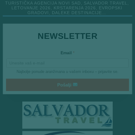
TURISTIČKA AGENCIJA NOVI SAD, SALVADOR TRAVEL,
LETOVANJE 2026, KRSTARENJA 2026, EVROPSKI
GRADOVI, DALEKE DESTINACIJE…
E
NEWSLETTER
m
a
i
l
Email
*
E
m
a
i
Najbolje ponude aranžmana u vašem inboxu – prijavite se.
l
Pošalji