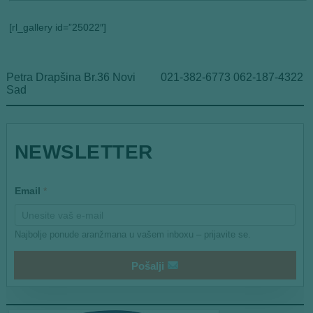
[rl_gallery id=”25022″]
Petra Drapšina Br.36 Novi
021-382-6773 062-187-4322
Sad
E
NEWSLETTER
m
a
i
l
Email
*
E
m
a
i
Najbolje ponude aranžmana u vašem inboxu – prijavite se.
l
E
Pošalji
m
a
i
l