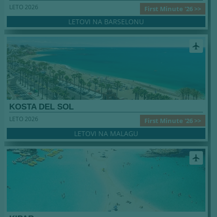
LETO 2026
First Minute '26 >>
LETOVI NA BARSELONU
airplanemode_active
KOSTA DEL SOL
LETO 2026
First Minute '26 >>
LETOVI NA MALAGU
airplanemode_active