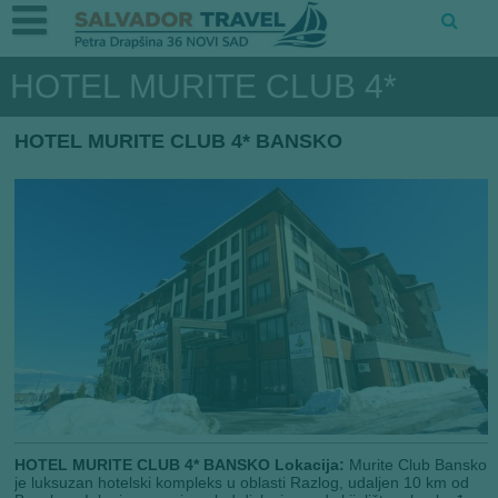
HOTEL MURITE CLUB 4*
HOTEL MURITE CLUB 4* BANSKO
HOTEL MURITE CLUB 4* BANSKO Lokacija:
Murite Club Bansko
je luksuzan hotelski kompleks u oblasti Razlog, udaljen 10 km od