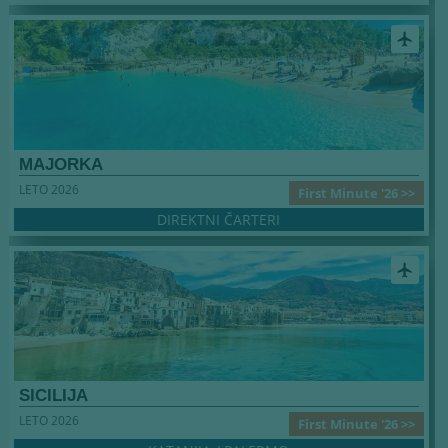
airplanemode_active
MAJORKA
LETO 2026
First Minute '26 >>
DIREKTNI ČARTERI
airplanemode_active
SICILIJA
LETO 2026
First Minute '26 >>