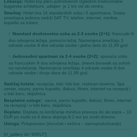
Lokacija:
Hotel koji pleni jedinstvenim izgledom tradicionalne
bugarske arhitekture, udaljen je 1 km od ski centra.
Smeštaj:
Hotel ima 16 standardnih soba i 5 apartmana. Svaka
smeštajna jedinica sadrži SAT TV, telefon, internet, minibar,
kupatilo sa tušem.
Standard dvokrevetna soba za 2-3 osobe (2+1):
francuski ili
dva odvojena ležaja, pomoćni ležaj. Namenjena smeštaju 3
odrasle osobe ili dve odrasle osobe i jedno dete do 11,99 god.
Jednosobni apartman za 2-4 osobe (2+2):
spavaća soba
sa francuskim ili dva odvojena ležaja, dnevni boravak sa sofom
na razvlačenje. Namenjena smeštaju 4 odrasle osobe ili dve
odrasle osobe i dvoje dece do 11,99 god.
Sadržaj hotela:
recepcija, lobi, lobi bar, restoran-taverna, Spa
centar, sauna, parno kupatilo, đakuzi, fitnes, internet na recepciji i
u lobi baru, skijašnica.
Besplatne usluge:
sauna, parno kupatilo, đakuzi, fitnes, internet
na recepciji i u lobi baru, skijašnica.
Doplate:
Doplata za korišćenje minibus prevoza do ski staze – 10
EUR po osobi za 6 dana skijanja ili 2 eur po sosbi dnevno.
Usluga:
Polupansion (doručak i večera – samoposluživanje).
[rl_gallery id=”40912″]