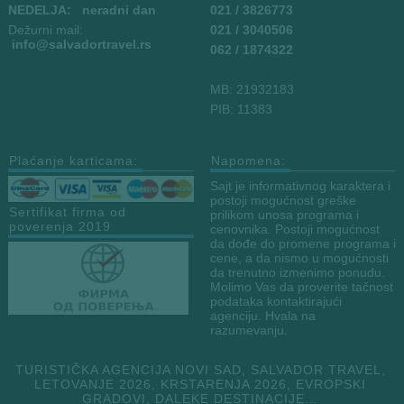
NEDELJA: neradni dan
021 / 3826773
Dežurni mail:
021 / 3040506
info
@salvadortravel.rs
062 / 1874322
MB: 21932183
PIB: 11383
Plaćanje karticama:
Napomena:
Sajt je informativnog karaktera i
postoji mogućnost greške
Sertifikat firma od
prilikom unosa programa i
poverenja 2019
cenovnika. Postoji mogućnost
da dođe do promene programa i
cene, a da nismo u mogućnosti
da trenutno izmenimo ponudu.
Molimo Vas da proverite tačnost
podataka kontaktirajući
agenciju. Hvala na
razumevanju.
TURISTIČKA AGENCIJA NOVI SAD, SALVADOR TRAVEL,
LETOVANJE 2026, KRSTARENJA 2026, EVROPSKI
GRADOVI, DALEKE DESTINACIJE…