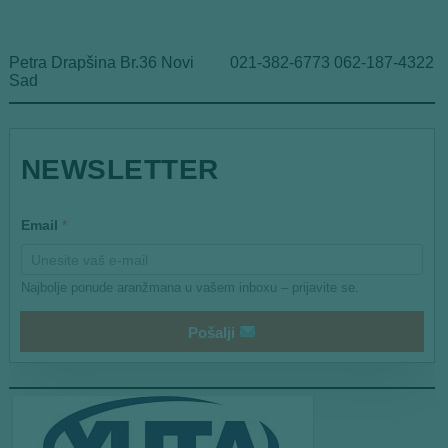
Petra Drapšina Br.36 Novi
021-382-6773 062-187-4322
Sad
NEWSLETTER
*
Email
*
E
m
a
i
Najbolje ponude aranžmana u vašem inboxu – prijavite se.
l
Pošalji