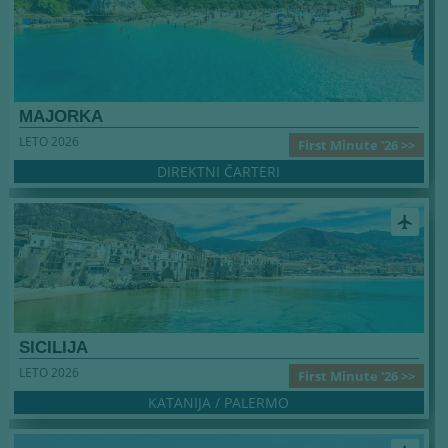
MAJORKA
LETO 2026
First Minute '26 >>
DIREKTNI ČARTERI
airplanemode_active
SICILIJA
LETO 2026
First Minute '26 >>
KATANIJA / PALERMO