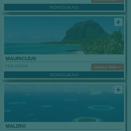
INDIVIDUALNO
airplanemode_active
MAURICIJUS
CELE GODINE
Sezona 2026 >>
INDIVIDUALNO
airplanemode_active
MALDIVI