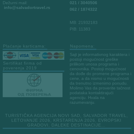
Dežurni mail:
021 / 3040506
info
@salvadortravel.rs
062 / 1874322
MB: 21932183
PIB: 11383
Plaćanje karticama:
Napomena:
Sajt je informativnog karaktera i
postoji mogućnost greške
Sertifikat firma od
prilikom unosa programa i
poverenja 2019
cenovnika. Postoji mogućnost
da dođe do promene programa i
cene, a da nismo u mogućnosti
da trenutno izmenimo ponudu.
Molimo Vas da proverite tačnost
podataka kontaktirajući
agenciju. Hvala na
razumevanju.
TURISTIČKA AGENCIJA NOVI SAD, SALVADOR TRAVEL,
LETOVANJE 2026, KRSTARENJA 2026, EVROPSKI
GRADOVI, DALEKE DESTINACIJE…