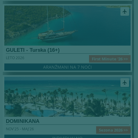
airplanemode_active
GULETI - Turska (16+)
LETO 2026
First Minute '26 >>
ARANŽMANI NA 7 NOĆI
airplanemode_active
DOMINIKANA
NOV'25 - MAJ'26
Sezona 2026 >>