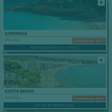
airplanemode_active
SARDINIJA
LETO 2026
First Minute '26 >>
ARANŽMANI NA 7 ili 10 NOĆI
airplanemode_active
KOSTA BRAVA
LETO 2026
First Minute '26 >>
LETOVI NA BARSELONU