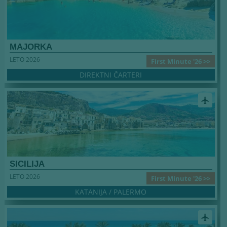
MAJORKA
LETO 2026
First Minute '26 >>
DIREKTNI ČARTERI
airplanemode_active
SICILIJA
LETO 2026
First Minute '26 >>
KATANIJA / PALERMO
airplanemode_active