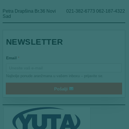
Petra Drapšina Br.36 Novi
021-382-6773 062-187-4322
Sad
E
NEWSLETTER
m
a
i
l
Email
*
*
Najbolje ponude aranžmana u vašem inboxu – prijavite se.
Pošalji