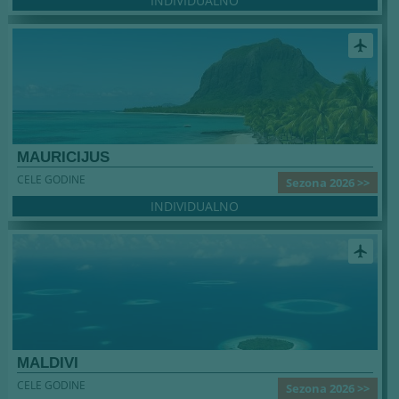
INDIVIDUALNO
airplanemode_active
MAURICIJUS
CELE GODINE
Sezona 2026 >>
INDIVIDUALNO
airplanemode_active
MALDIVI
CELE GODINE
Sezona 2026 >>