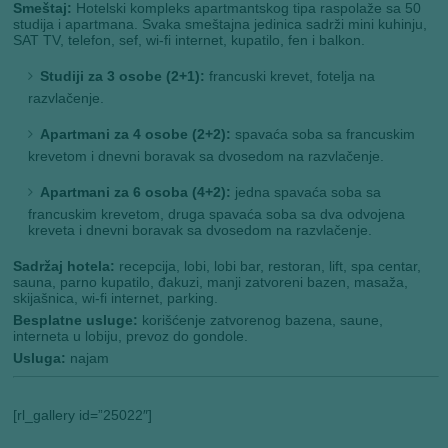
Smeštaj:
Hotelski kompleks apartmantskog tipa raspolaže sa 50
studija i apartmana. Svaka smeštajna jedinica sadrži mini kuhinju,
SAT TV, telefon, sef, wi-fi internet, kupatilo, fen i balkon.
Studiji za 3 osobe (2+1):
francuski krevet, fotelja na
razvlačenje.
Apartmani za 4 osobe (2+2):
spavaća soba sa francuskim
krevetom i dnevni boravak sa dvosedom na razvlačenje.
Apartmani za 6 osoba (4+2):
jedna spavaća soba sa
francuskim krevetom, druga spavaća soba sa dva odvojena
kreveta i dnevni boravak sa dvosedom na razvlačenje.
Sadržaj hotela:
recepcija, lobi, lobi bar, restoran, lift, spa centar,
sauna, parno kupatilo, đakuzi, manji zatvoreni bazen, masaža,
skijašnica, wi-fi internet, parking.
Besplatne usluge:
korišćenje zatvorenog bazena, saune,
interneta u lobiju, prevoz do gondole.
Usluga:
najam
[rl_gallery id=”25022″]