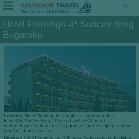
Hotel Flamingo 4* Suncev Breg
Bugarska
Lokacija:
Hotel Flamingo 4* se nalazi u zapadnom delu
letovališta Sunčev Breg, 200 m od plaže i 600 m od
centra letovališta. Idealan je za porodice i parove koji traže dobar
smeštaj i dobru lokaciju.
Smeštaj:
Hotel Flamingo ima 158 soba. Svaka soba sadrži klimu,