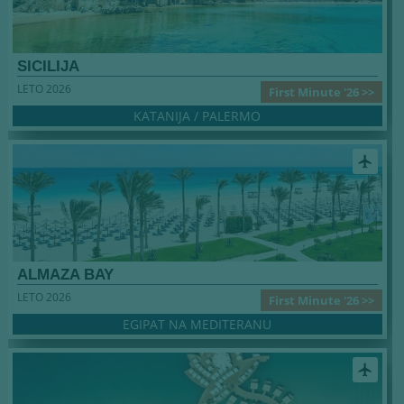
SICILIJA
LETO 2026
First Minute '26 >>
KATANIJA / PALERMO
airplanemode_active
ALMAZA BAY
LETO 2026
First Minute '26 >>
EGIPAT NA MEDITERANU
airplanemode_active