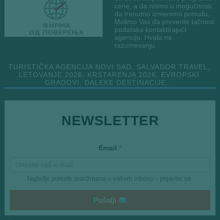
cene, a da nismo u mogućnosti
da trenutno izmenimo ponudu.
Molimo Vas da proverite tačnost
podataka kontaktirajući
agenciju. Hvala na
razumevanju.
TURISTIČKA AGENCIJA NOVI SAD, SALVADOR TRAVEL,
LETOVANJE 2026, KRSTARENJA 2026, EVROPSKI
GRADOVI, DALEKE DESTINACIJE…
NEWSLETTER
*
Email
*
Najbolje ponude aranžmana u vašem inboxu – prijavite se.
Pošalji