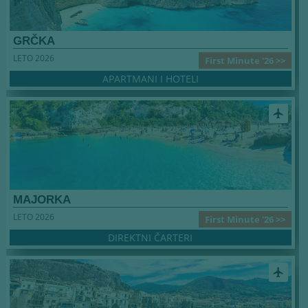
GRČKA
LETO 2026
First Minute '26 >>
APARTMANI I HOTELI
airplanemode_active
MAJORKA
LETO 2026
First Minute '26 >>
DIREKTNI ČARTERI
airplanemode_active