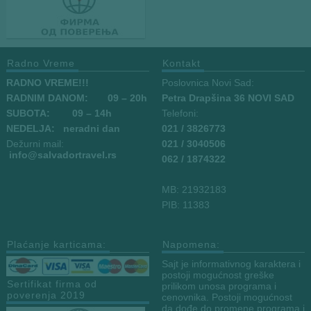
Radno Vreme
Kontakt
RADNO VREME!!!
Poslovnica Novi Sad:
RADNIM DANOM:
09
– 20h
Petra Drapšina 36 NOVI SAD
SUBOTA: 09 – 14h
Telefoni:
NEDELJA: neradni dan
021 / 3826773
Dežurni mail:
021 / 3040506
info
@salvadortravel.rs
062 / 1874322
MB: 21932183
PIB: 11383
Plaćanje karticama:
Napomena:
Sajt je informativnog karaktera i
postoji mogućnost greške
Sertifikat firma od
prilikom unosa programa i
poverenja 2019
cenovnika. Postoji mogućnost
da dođe do promene programa i