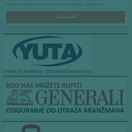
i
Najbolje ponude aranžmana u vašem inboxu – prijavite se.
l
*
Pošalji