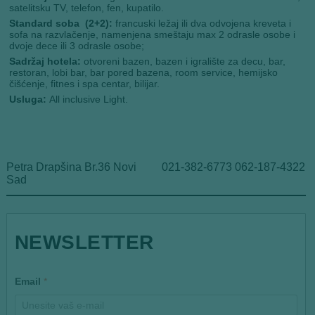
satelitsku TV, telefon, fen, kupatilo.
Standard soba (2+2):
francuski ležaj ili dva odvojena kreveta i
sofa na razvlačenje,
namenjena smeštaju max 2 odrasle osobe i
dvoje dece ili 3 odrasle osobe;
Sadržaj hotela:
otvoreni bazen, bazen i igralište za decu, bar,
restoran, lobi bar, bar pored bazena, room service, hemijsko
čišćenje, fitnes i spa centar, bilijar.
Usluga:
All inclusive Light.
Petra Drapšina Br.36 Novi
021-382-6773 062-187-4322
Sad
E
NEWSLETTER
m
a
i
l
Email
*
E
m
a