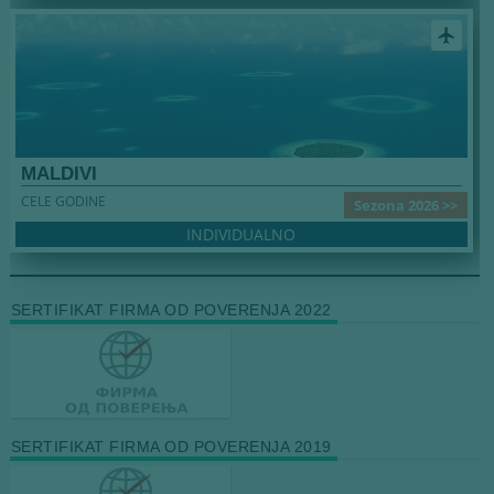
airplanemode_active
MALDIVI
CELE GODINE
Sezona 2026 >>
INDIVIDUALNO
SERTIFIKAT FIRMA OD POVERENJA 2022
SERTIFIKAT FIRMA OD POVERENJA 2019