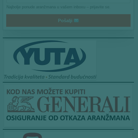
Najbolje ponude aranžmana u vašem inboxu – prijavite se.
Pošalji