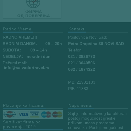
Radno Vreme
Kontakt
RADNO VREME!!!
Poslovnica Novi Sad:
RADNIM DANOM:
09
– 20h
Petra Drapšina 36 NOVI SAD
SUBOTA: 09 – 14h
Telefoni:
NEDELJA: neradni dan
021 / 3826773
Dežurni mail:
021 / 3040506
info
@salvadortravel.rs
062 / 1874322
MB: 21932183
PIB: 11383
Plaćanje karticama:
Napomena:
Sajt je informativnog karaktera i
postoji mogućnost greške
Sertifikat firma od
prilikom unosa programa i
poverenja 2019
cenovnika. Postoji mogućnost