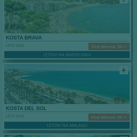
KOSTA BRAVA
LETO 2026
First Minute '26 >>
LETOVI NA BARSELONU
airplanemode_active
KOSTA DEL SOL
LETO 2026
First Minute '26 >>
LETOVI NA MALAGU