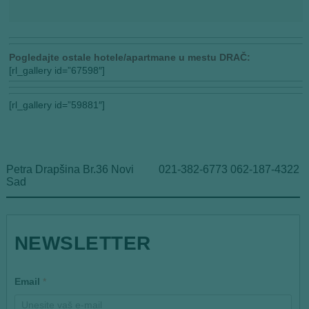
Pogledajte ostale hotele/apartmane u mestu DRAČ:
[rl_gallery id=”67598″]
[rl_gallery id=”59881″]
Petra Drapšina Br.36 Novi
021-382-6773 062-187-4322
Sad
*
NEWSLETTER
E
m
a
i
Email
*
l