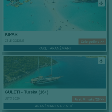
airplanemode_active
KIPAR
CELE GODINE
Cele godine >>
PAKET ARANŽMANI
airplanemode_active
GULETI - Turska (16+)
LETO 2026
First Minute '26 >>
ARANŽMANI NA 7 NOĆI