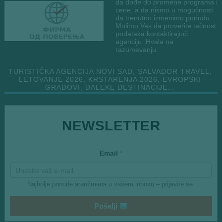
da dođe do promene programa i
cene, a da nismo u mogućnosti
da trenutno izmenimo ponudu.
Molimo Vas da proverite tačnost
podataka kontaktirajući
agenciju. Hvala na
razumevanju.
TURISTIČKA AGENCIJA NOVI SAD, SALVADOR TRAVEL,
LETOVANJE 2026, KRSTARENJA 2026, EVROPSKI
GRADOVI, DALEKE DESTINACIJE…
NEWSLETTER
E
Email
*
m
a
i
l
Najbolje ponude aranžmana u vašem inboxu – prijavite se.
*
E
m
Pošalji
a
i