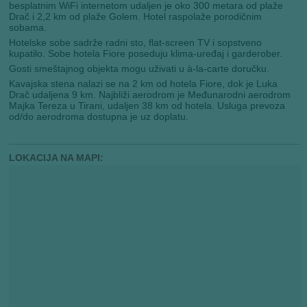
besplatnim WiFi internetom udaljen je oko 300 metara od plaže
Drač i 2,2 km od plaže Golem. Hotel raspolaže porodičnim
sobama.
Hotelske sobe sadrže radni sto, flat-screen TV i sopstveno
kupatilo. Sobe hotela Fiore poseduju klima-uređaj i garderober.
Gosti smeštajnog objekta mogu uživati u à-la-carte doručku.
Kavajska stena nalazi se na 2 km od hotela Fiore, dok je Luka
Drač udaljena 9 km. Najbliži aerodrom je Međunarodni aerodrom
Majka Tereza u Tirani, udaljen 38 km od hotela. Usluga prevoza
od/do aerodroma dostupna je uz doplatu.
LOKACIJA NA MAPI: