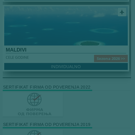
airplanemode_active
MALDIVI
CELE GODINE
Sezona 2026 >>
INDIVIDUALNO
SERTIFIKAT FIRMA OD POVERENJA 2022
SERTIFIKAT FIRMA OD POVERENJA 2019