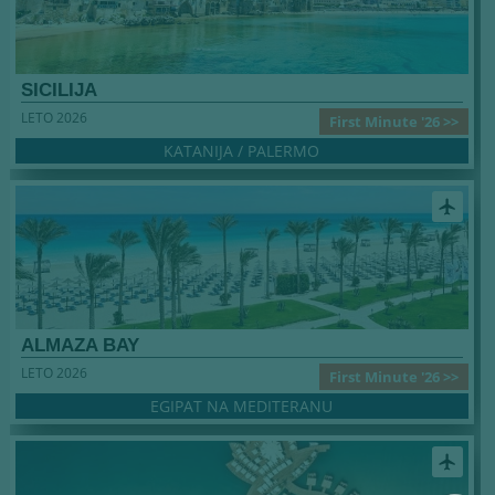
SICILIJA
LETO 2026
First Minute '26 >>
KATANIJA / PALERMO
airplanemode_active
ALMAZA BAY
LETO 2026
First Minute '26 >>
EGIPAT NA MEDITERANU
airplanemode_active