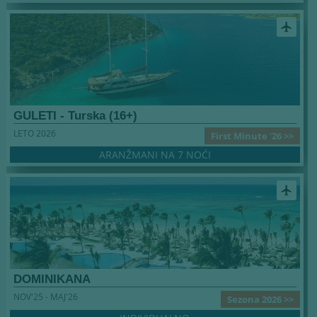
airplanemode_active
GULETI - Turska (16+)
LETO 2026
First Minute '26 >>
ARANŽMANI NA 7 NOĆI
airplanemode_active
DOMINIKANA
NOV'25 - MAJ'26
Sezona 2026 >>