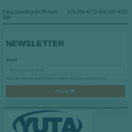
Petra Drapšina Br.36 Novi
021-382-6773 062-187-4322
Sad
NEWSLETTER
*
Email
*
E
m
a
i
Najbolje ponude aranžmana u vašem inboxu – prijavite se.
l
*
Pošalji