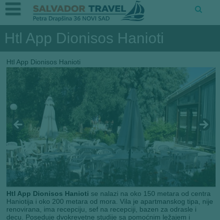
Htl App Dionisos Hanioti
Htl App Dionisos Hanioti
Htl App Dionisos Hanioti
se nalazi na oko 150 metara od centra
Haniotija i oko 200 metara od mora. Vila je apartmanskog tipa, nije
renovirana, ima recepciju, sef na recepciji, bazen za odrasle i
decu. Poseduje dvokrevetne studije sa pomoćnim ležajem i