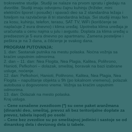
trokrevetne studije. Studiji se nalaze na prvom spratu i gledaju na
dvorište. Studiji imaju odvojenu čajnu kuhinju (frižider, mini
električni šporet i posuđe) i spavaći deo sa 2 standardna ležaja i
foteljom na razvlačenje ili tri standardna ležaja. Svi studiji imaju fen
za kosu, kuhinju, telefon, terasu, SAT TV, WiFi (korišćenje se
naplaćuje 2 eura dnevno) i klima uređaj. Upotreba klima uređaja je
uračunata u cenu najma u julu i avgustu. Doplata za klima uređaj u
predsezoni je 5 eura dnevno po apartmanu. Zamena posteljine i
peškira je na 3 dana, a čišćenje je svakog dana.
PROGRAM PUTOVANJA:
1. dan: Sastanak putnika na mestu polaska. Noćna vožnja sa
kraćim usputnim odmorima.
2. dan – 11. dan: Nea Flogita, Nea Plagia, Kalitea, Polihrono,
Hanioti, Pefkohori – dolazak, smeštaj, boravak na bazi izabrane
usluge, noćenje.
12. dan: Pefkohori, Hanioti, Polihrono, Kalitea, Nea Plagia, Nea
Flogita – napuštanje objekta u 9h (po lokalnom vremenu), polazak
autobusa u dogovoreno vreme. Vožnja sa kraćim usputnim
odmorima.
13. dan: Dolazak na mesto polaska.
Kraj usluga.
– Cene označene zvezdicom (*) su cene paket aranžmana
(dinarski deo, smeštaj, prevoz ali bez teritorijalne doplate za
prevoz, tabela ispod) po osobi
– Cene bez zvezdice su po smeštajnoj jedinici i sastoje se od
dinarskog dela i deviznog dela iz tabele.