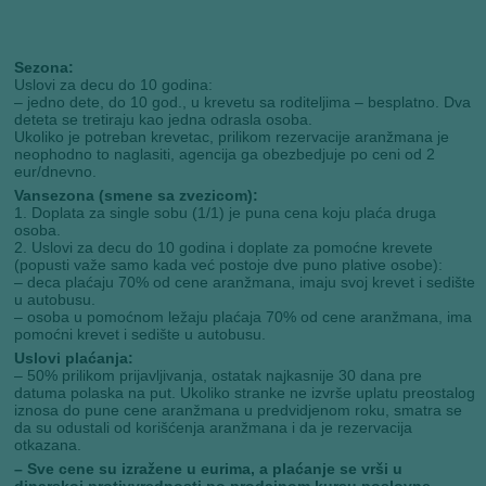
Sezona:
Uslovi za decu do 10 godina:
– jedno dete, do 10 god., u krevetu sa roditeljima – besplatno. Dva
deteta se tretiraju kao jedna odrasla osoba.
Ukoliko je potreban krevetac, prilikom rezervacije aranžmana je
neophodno to naglasiti, agencija ga obezbedjuje po ceni od 2
eur/dnevno.
Vansezona (smene sa zvezicom):
1. Doplata za single sobu (1/1) je puna cena koju plaća druga
osoba.
2. Uslovi za decu do 10 godina i doplate za pomoćne krevete
(popusti važe samo kada već postoje dve puno plative osobe):
– deca plaćaju 70% od cene aranžmana, imaju svoj krevet i sedište
u autobusu.
– osoba u pomoćnom ležaju plaćaja 70% od cene aranžmana, ima
pomoćni krevet i sedište u autobusu.
Uslovi plaćanja:
– 50% prilikom prijavljivanja, ostatak najkasnije 30 dana pre
datuma polaska na put. Ukoliko stranke ne izvrše uplatu preostalog
iznosa do pune cene aranžmana u predvidjenom roku, smatra se
da su odustali od korišćenja aranžmana i da je rezervacija
otkazana.
– Sve cene su izražene u eurima, a plaćanje se vrši u