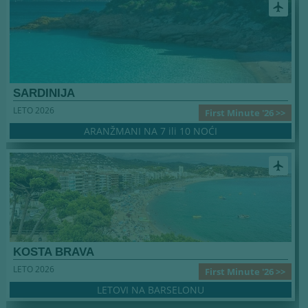
airplanemode_active
SARDINIJA
LETO 2026
First Minute '26 >>
ARANŽMANI NA 7 ili 10 NOĆI
airplanemode_active
KOSTA BRAVA
LETO 2026
First Minute '26 >>
LETOVI NA BARSELONU