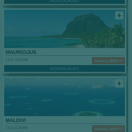
INDIVIDUALNO
airplanemode_active
MAURICIJUS
CELE GODINE
Sezona 2026 >>
INDIVIDUALNO
airplanemode_active
MALDIVI
CELE GODINE
Sezona 2026 >>