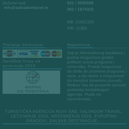
Dežurni mail:
021 / 3040506
info
@salvadortravel.rs
062 / 1874322
MB: 21932183
PIB: 11383
Plaćanje karticama:
Napomena:
Sajt je informativnog karaktera i
postoji mogućnost greške
Sertifikat firma od
prilikom unosa programa i
poverenja 2019
cenovnika. Postoji mogućnost
da dođe do promene programa i
cene, a da nismo u mogućnosti
da trenutno izmenimo ponudu.
Molimo Vas da proverite tačnost
podataka kontaktirajući
agenciju. Hvala na
razumevanju.
TURISTIČKA AGENCIJA NOVI SAD, SALVADOR TRAVEL,
LETOVANJE 2026, KRSTARENJA 2026, EVROPSKI
GRADOVI, DALEKE DESTINACIJE…