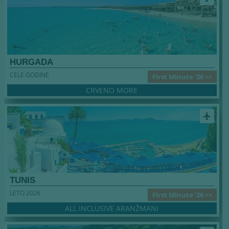
HURGADA
CELE GODINE
First Minute '26 >>
CRVENO MORE
airplanemode_active
TUNIS
LETO 2026
First Minute '26 >>
ALL INCLUSIVE ARANŽMANI