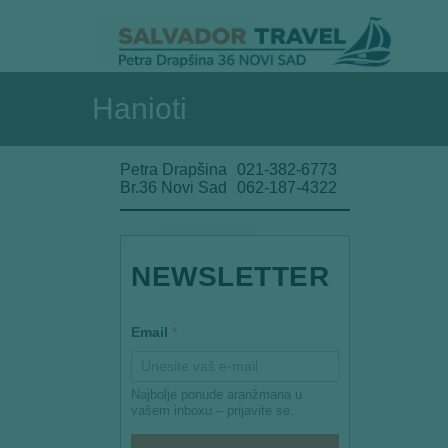
Hanioti
Petra Drapšina
021-382-6773
Br.36 Novi Sad
062-187-4322
NEWSLETTER
E
Email
*
m
a
i
l
Najbolje ponude aranžmana u
E
vašem inboxu – prijavite se.
m
a