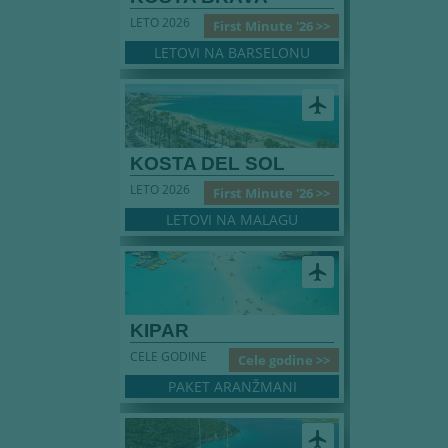
LETO 2026
First Minute '26 >>
LETOVI NA BARSELONU
airplanemode_active
KOSTA DEL SOL
LETO 2026
First Minute '26 >>
LETOVI NA MALAGU
airplanemode_active
KIPAR
CELE GODINE
Cele godine >>
PAKET ARANŽMANI
airplanemode_active