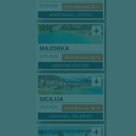
LETO 2026
First Minute '26 >>
APARTMANI I HOTELI
airplanemode_active
MAJORKA
LETO 2026
First Minute '26 >>
DIREKTNI ČARTERI
airplanemode_active
SICILIJA
LETO 2026
First Minute '26 >>
KATANIJA / PALERMO
airplanemode_active