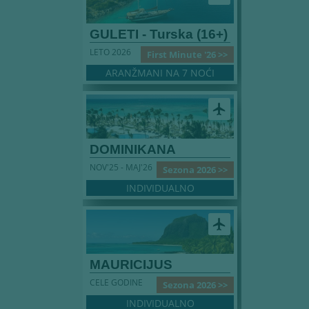
GULETI - Turska (16+)
LETO 2026
First Minute '26 >>
ARANŽMANI NA 7 NOĆI
airplanemode_active
DOMINIKANA
NOV'25 - MAJ'26
Sezona 2026 >>
INDIVIDUALNO
airplanemode_active
MAURICIJUS
CELE GODINE
Sezona 2026 >>
INDIVIDUALNO