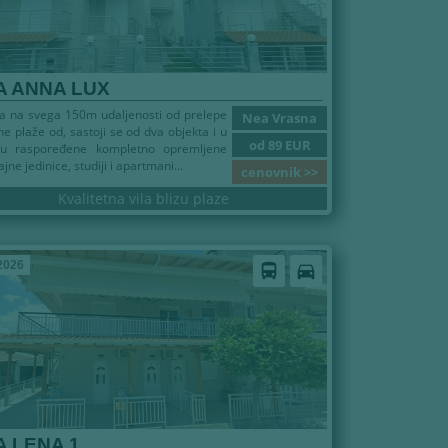
A ANNA LUX
la na svega 150m udaljenosti od prelepe
Nea Vrasna
e plaže od, sastoji se od dva objekta i u
od 89 EUR
u raspoređene kompletno opremljene
jne jedinice, studiji i apartmani...
cenovnik >>
Kvalitetna vila blizu plaze
2026
directions_bus
directions_car
A LENA 1