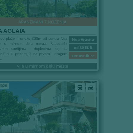
ARANŽMANI 7 NOĆENJA
A AGLAIA
od plaže i na oko 300m od centra Nea
Nea Vrasna
e u mirnom delu mesta. Raspolaže
od 89 EUR
ranim studijima i duplexima koji su
ređeni u prizemlju, na prvom i drugom
cenovnik >>
..
Vila u mirnom delu mesta
2026
directions_bus
directions_car