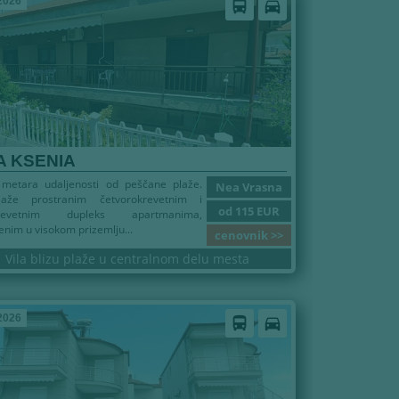
2026
directions_bus
directions_car
A KSENIA
 metara udaljenosti od peščane plaže.
Nea Vrasna
laže prostranim četvorokrevetnim i
od 115 EUR
krevetnim dupleks apartmanima,
nim u visokom prizemlju...
cenovnik >>
Vila blizu plaže u centralnom delu mesta
2026
directions_bus
directions_car