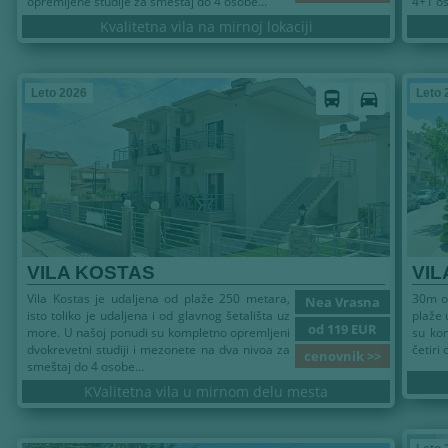
opremljene studije za smeštaj do 4 osobe...
4+1 os
Kvalitetna vila na mirnoj lokaciji
Leto 2026
Leto 
directions_bus
directions_car
VILA KOSTAS
VIL
Vila Kostas je udaljena od plaže 250 metara,
30m od
Nea Vrasna
isto toliko je udaljena i od glavnog šetališta uz
plaže 
od 119 EUR
more. U našoj ponudi su kompletno opremljeni
su kom
dvokrevetni studiji i mezonete na dva nivoa za
četiri 
cenovnik >>
smeštaj do 4 osobe...
KValitetna vila u mirnom delu mesta