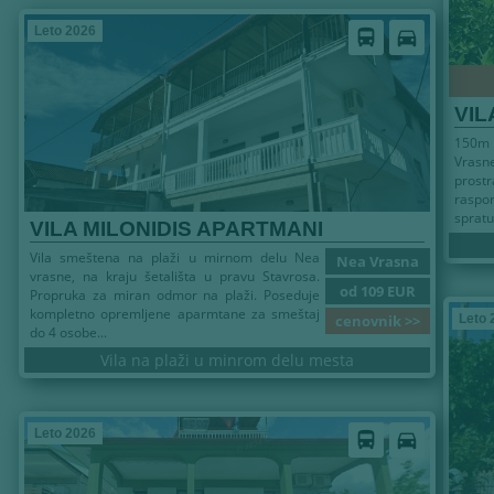
Leto 2026
directions_bus
directions_car
VIL
150m 
Vrasn
prost
raspo
spratu.
VILA MILONIDIS APARTMANI
Vila smeštena na plaži u mirnom delu Nea
Nea Vrasna
vrasne, na kraju šetališta u pravu Stavrosa.
od 109 EUR
Propruka za miran odmor na plaži. Poseduje
kompletno opremljene aparmtane za smeštaj
cenovnik >>
Leto 
do 4 osobe...
Vila na plaži u minrom delu mesta
Leto 2026
directions_bus
directions_car