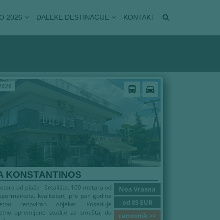
O 2026
DALEKE DESTINACIJE
KONTAKT
2026
directions_bus
directions_car
A KONSTANTINOS
tara od plaže i šetališta. 100 metara od
Nea Vrasna
permarketa. kvalitetan, pre par godina
od 85 EUR
etno renoviran objekat. Poseduje
etno opremljene studije za smeštaj do
cenovnik >>