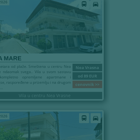
2026
directions_bus
directions_car
A MARE
etara od plaže. Smeštena u centru Nea
Nea Vrasna
e ndaomak svega.. Vila u svom sastavu
od 89 EUR
kompletno opremljene apartmane i
se, raspoređene u prizemlju i na drugom
cenovnik >>
..
Vila u centru Nea Vrasne
2026
directions_bus
directions_car