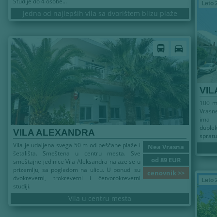
Studije do 4 osobe...
Leto 
Jedna od najlepših vila sa dvorištem blizu plaže
directions_bus
directions_car
VIL
100 m
Vrasn
ima 
duplek
VILA ALEXANDRA
spratu.
Vila je udaljena svega 50 m od peščane plaže i
Nea Vrasna
šetališta. Smeštena u centru mesta. Sve
od 89 EUR
smeštajne jedinice Vila Aleksandra nalaze se u
prizemlju, sa pogledom na ulicu. U ponudi su
cenovnik >>
dvokrevetni, trokrevetni i četvorokrevetni
Leto 
studiji.
Vila u centru mesta