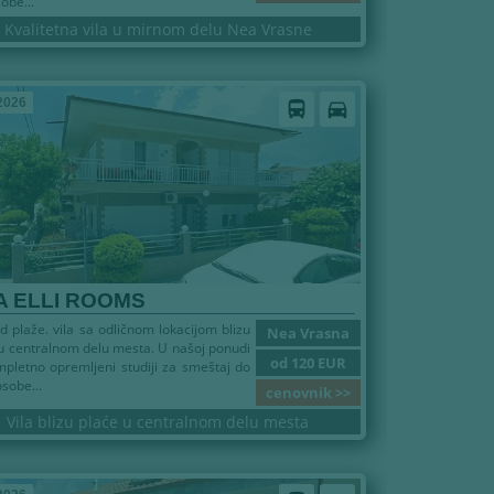
obe...
Kvalitetna vila u mirnom delu Nea Vrasne
2026
directions_bus
directions_car
A ELLI ROOMS
 plaže. vila sa odličnom lokacijom blizu
Nea Vrasna
u centralnom delu mesta. U našoj ponudi
od 120 EUR
pletno opremljeni studiji za smeštaj do
osobe...
cenovnik >>
Vila blizu plaće u centralnom delu mesta