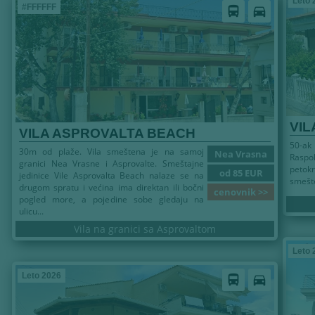
Leto 
#FFFFFF
directions_bus
directions_car
VIL
VILA ASPROVALTA BEACH
50-ak
30m od plaže. Vila smeštena je na samoj
Nea Vrasna
Raspo
granici Nea Vrasne i Asprovalte. Smeštajne
peto
od 85 EUR
jedinice Vile Asprovalta Beach nalaze se na
smešte
drugom spratu i većina ima direktan ili bočni
cenovnik >>
pogled more, a pojedine sobe gledaju na
ulicu...
Vila na granici sa Asprovaltom
Leto 
Leto 2026
directions_bus
directions_car