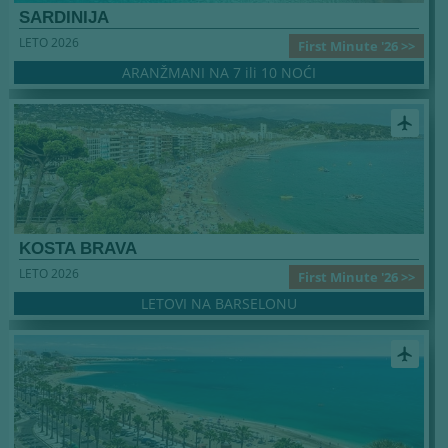
SARDINIJA
LETO 2026
First Minute '26 >>
ARANŽMANI NA 7 ili 10 NOĆI
airplanemode_active
KOSTA BRAVA
LETO 2026
First Minute '26 >>
LETOVI NA BARSELONU
airplanemode_active