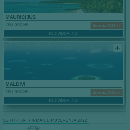
MAURICIJUS
CELE GODINE
Sezona 2026 >>
INDIVIDUALNO
airplanemode_active
MALDIVI
CELE GODINE
Sezona 2026 >>
INDIVIDUALNO
SERTIFIKAT FIRMA OD POVERENJA 2022