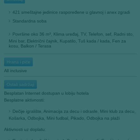
421 smeštajne jedinice raspoređene u glavnoj i anex zgradi
Standardna soba
Površine oko 36 m², Klima uređaj, TV, Telefon, sef, Radni sto,
Mini bar, Električni čajnik, Kupatilo, Tuš kada / kada, Fen za
kosu, Balkon / Terasa
Hrana i piće
All inclusive
Ostali sadržaji
Besplatan Internet dostupan u lobiju hotela
Besplatne aktivnosti:
Dečije igralište, Animacija za decu i odrasle, Mini klub za decu,
Košarka, Odbojka, Mini fudbal, Pikado, Odbojka na plaži
Aktivnosti uz doplatu: