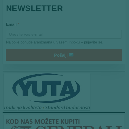
*
NEWSLETTER
E
m
a
i
Email
*
l
Najbolje ponude aranžmana u vašem inboxu – prijavite se.
Pošalji