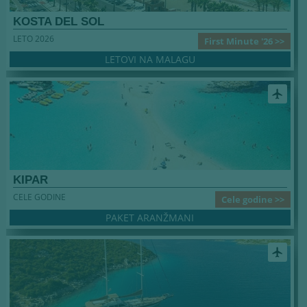
KOSTA DEL SOL
LETO 2026
First Minute '26 >>
LETOVI NA MALAGU
airplanemode_active
KIPAR
CELE GODINE
Cele godine >>
PAKET ARANŽMANI
airplanemode_active