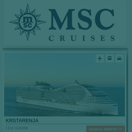
airplanemode_active
directions_bus
directions_car
KRSTARENJA
CELE GODINE
Sezona 2026/27 >>