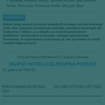
Ronjenje (ronilački centar) ,Sportovi na vodi, Spa i tretmani
lepote, Stoni tenis, Rentiranje bicikla, Mini golf, bilijar
NAPOMENA
Hoteli imaju pravo promene pojedinih usluga, načina plaćanja
istih, kao i perioda korišćenja sadržaja, promene koncepta all
inclusive, i slično, a u skladu sa svojom poslovnom
politikom, vremenskim uslovima i drugim relevantnim
činiocima, te organizator putovanja za iste promene ne može
snositi odgovornost.
Emerald Aqua Park Resort 5* | Egipat Letovanje
EGIPAT HOTELI CELOKUPNA PONUDA
[rl_gallery id=”35370″]
Petra Drapšina Br.36 Novi
021-382-6773 062-187-4322
Sad