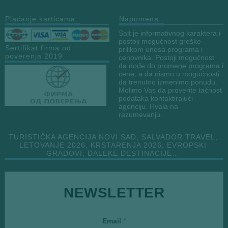
Plaćanje karticama:
Napomena:
Sajt je informativnog karaktera i
postoji mogućnost greške
Sertifikat firma od
prilikom unosa programa i
poverenja 2019
cenovnika. Postoji mogućnost
da dođe do promene programa i
cene, a da nismo u mogućnosti
da trenutno izmenimo ponudu.
Molimo Vas da proverite tačnost
podataka kontaktirajući
agenciju. Hvala na
razumevanju.
TURISTIČKA AGENCIJA NOVI SAD, SALVADOR TRAVEL,
LETOVANJE 2026, KRSTARENJA 2026, EVROPSKI
GRADOVI, DALEKE DESTINACIJE…
NEWSLETTER
E
Email
*
m