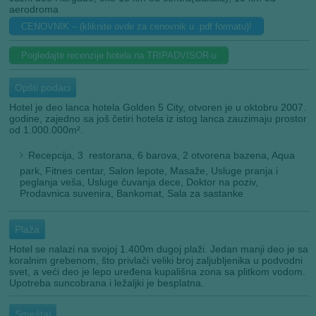
aerodroma
CENOVNIK – (kliknite ovde za cenovnik u .pdf formatu)!
Pogledajte recenzije hotela na TRIPADVISOR-u
Opšti podaci
Hotel je deo lanca hotela Golden 5 City, otvoren je u oktobru 2007.
godine, zajedno sa još četiri hotela iz istog lanca zauzimaju prostor
od 1.000.000m².
Recepcija, 3 restorana, 6 barova, 2 otvorena bazena, Aqua
park, Fitnes centar, Salon lepote, Masaže, Usluge pranja i
peglanja veša, Usluge čuvanja dece, Doktor na poziv,
Prodavnica suvenira, Bankomat, Sala za sastanke
Plaža
Hotel se nalazi na svojoj 1.400m dugoj plaži. Jedan manji deo je sa
koralnim grebenom, što privlači veliki broj zaljubljenika u podvodni
svet, a veći deo je lepo uređena kupališna zona sa plitkom vodom.
Upotreba suncobrana i ležaljki je besplatna.
Smeštaj