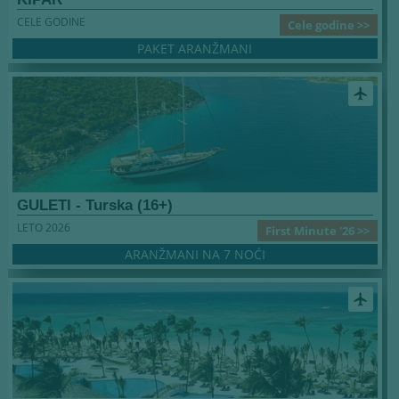
CELE GODINE
Cele godine >>
PAKET ARANŽMANI
airplanemode_active
GULETI - Turska (16+)
LETO 2026
First Minute '26 >>
ARANŽMANI NA 7 NOĆI
airplanemode_active