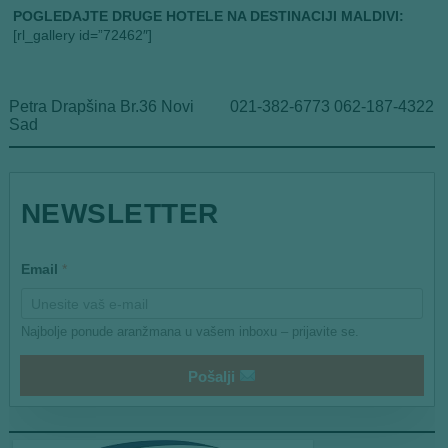
POGLEDAJTE DRUGE HOTELE NA DESTINACIJI MALDIVI:
[rl_gallery id=”72462″]
Petra Drapšina Br.36 Novi
021-382-6773 062-187-4322
Sad
E
NEWSLETTER
m
a
i
l
Email
*
Najbolje ponude aranžmana u vašem inboxu – prijavite se.
Pošalji