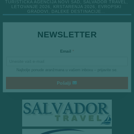
TURISTIČKA AGENCIJA NOVI SAD, SALVADOR TRAVEL,
LETOVANJE 2026, KRSTARENJA 2026, EVROPSKI
GRADOVI, DALEKE DESTINACIJE…
NEWSLETTER
E
Email
*
m
a
i
l
Najbolje ponude aranžmana u vašem inboxu – prijavite se.
E
m
a
Pošalji
i
l
*