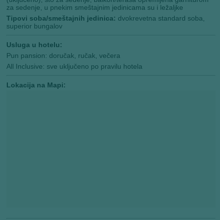
za sedenje, u pnekim smeštajnim jedinicama su i ležaljke
Tipovi soba/smeštajnih jedinica:
dvokrevetna standard soba,
superior bungalov
Usluga u hotelu:
Pun pansion: doručak, ručak, večera
All Inclusive: sve uključeno po pravilu hotela
Lokacija na Mapi: