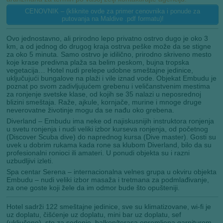
CENOVNIK – (kliknite ovde za primer cenovnika i ponude za
putovanja na Maldive .pdf formatu)!
Ovo jednostavno, ali prirodno lepo privatno ostrvo dugo je oko 3
km, a od jednog do drugog kraja ostrva peške može da se stigne
za oko 5 minuta. Samo ostrvo je idilično, prirodno skriveno mesto
koje krase predivna plaža sa belim peskom, bujna tropska
vegetacija… Hotel nudi prelepe udobne smeštajne jedinice,
uključujući bungalove na plaži i vile iznad vode. Objekat Embudu je
poznat po svom zadivljujućem grebenu i veličanstvenim mestima
za ronjenje svetske klase, od kojih se 35 nalazi u neposrednoj
blizini smeštaja. Raže, ajkule, kornjače, murine i mnoge druge
neverovatne životinje mogu da se nađu oko grebena.
Diverland – Embudu ima neke od najiskusnijih instruktora ronjenja
u svetu ronjenja i nudi veliki izbor kurseva ronjenja, od početnog
(Discover Scuba dive) do naprednog kursa (Dive master). Gosti su
uvek u dobrim rukama kada rone sa klubom Diverland, bilo da su
profesionalni ronioci ili amateri. U ponudi objekta su i razni
uzbudljivi izleti.
Spa centar Serena – internacionalna velnes grupa u okviru objekta
Embudu – nudi veliki izbor masaža i tretmana za podmlađivanje,
za one goste koji žele da im odmor bude što opušteniji.
Hotel sadrži 122 smeštajne jedinice, sve su klimatizovane, wi-fi je
uz doplatu, čišćenje uz doplatu, mini bar uz doplatu, sef
(uključeno), sto za sedenje, balkon/terasa opremljena garniturom