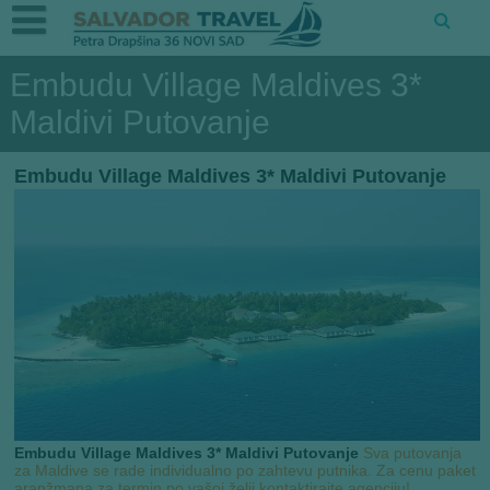
Embudu Village Maldives 3*
Maldivi Putovanje
Embudu Village Maldives 3* Maldivi Putovanje
Embudu Village Maldives 3* Maldivi Putovanje
Sva putovanja
za Maldive se rade individualno po zahtevu putnika. Za cenu paket
aranžmana za termin po vašoj želji kontaktirajte agenciju!