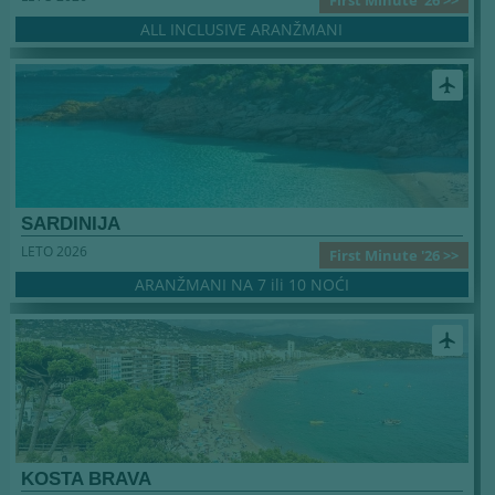
ALL INCLUSIVE ARANŽMANI
airplanemode_active
SARDINIJA
LETO 2026
First Minute '26 >>
ARANŽMANI NA 7 ili 10 NOĆI
airplanemode_active
KOSTA BRAVA