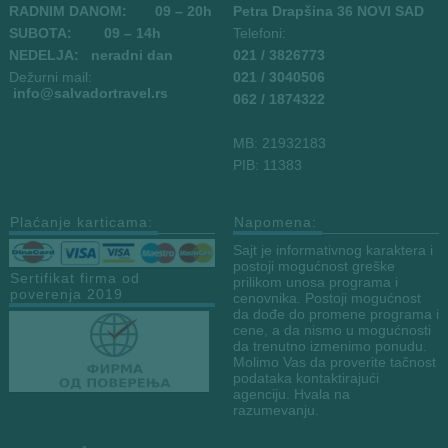
RADNIM DANOM:
09
– 20h
Petra Drapšina 36 NOVI SAD
SUBOTA: 09 – 14h
Telefoni:
NEDELJA: neradni dan
021 / 3826773
Dežurni mail:
021 / 3040506
info
@salvadortravel.rs
062 / 1874322
MB: 21932183
PIB: 11383
Plaćanje karticama:
Napomena:
Sajt je informativnog karaktera i
postoji mogućnost greške
Sertifikat firma od
prilikom unosa programa i
poverenja 2019
cenovnika. Postoji mogućnost
da dođe do promene programa i
cene, a da nismo u mogućnosti
da trenutno izmenimo ponudu.
Molimo Vas da proverite tačnost
podataka kontaktirajući
agenciju. Hvala na
razumevanju.