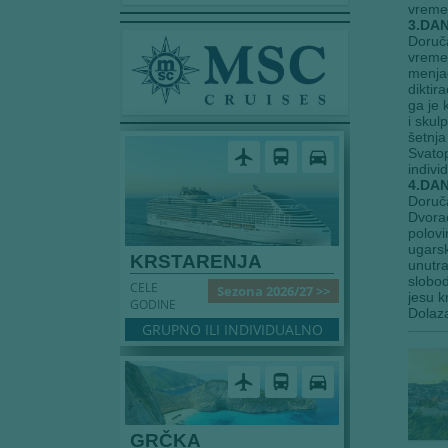
vreme
3.DAN
Doruča
vreme 
menjao
diktir
ga je 
i skul
šetnja
Svatop
airplanemode_active
directions_bus
directions_car
indivi
4.DA
Doruča
Dvorac
polovi
ugarsk
KRSTARENJA
unutra
slobod
CELE
Sezona 2026/27 >>
jesu k
GODINE
Dolaza
GRUPNO ILI INDIVIDUALNO
airplanemode_active
directions_bus
directions_car
GRČKA