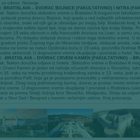
 za odmor. Noćenje.
: BRATISLAVA – DVORAC BOJNICE (FAKULTATIVNO) I NITRA (FA
k. Nakon doručka slobodno vreme u Bratislavi ili mogućnost fakultativ
polazak prema dvorcu Bojnice, koji spada u red najlepših arhitektonski
 vlasnike, svaki od njih ga je obnavljao po svojoj želji. Mađarski kralj, 
ao kraljevske edikte ispod lipe, koja se danas naziva lipa kralja Matije. Po
krajem 19.veka obnovio u stilu francuskih dvoraca na Loari, a samu unut
pturama. Po dolasku obilazak dvorca i nakon toga slobodno vreme. U 
 gradom preko Župnog trga do Nitranske tvrdjave, obilazak areala, nako
luka na kome se nalazi Opštinska kuća iz 19.veka, pozorište Andreje 
dualne aktivnosti. U dogovoreno vreme okupljanje i povratak u hotel. No
N: -BRATISLAVA – DVORAC CRVENI KAMEN (FAKULTATIVNO) – BR
k. Nakon doručka odjava iz hotela. Slobodno vreme u Bratislavi ili m
 Crveni Kamen je jedan od nabolje očuvanih dvoraca u Slovačkoj. Iako 
ni 16. veka na mestu prvobitnog kraljevskog zamka iz 13. veka, ipak je na
a porodica Palfi, koja ga je postepeno preuredila u veličanstvenu rez
šnjosti. Zbog svog jedinstvenog šarma, dvorac je postao mesto snimanj
no vreme. U dogovoreno vreme okupljanje I povratak u Bratislavu (ukoliko 
reće se prema Srbiji).Vožnja kroz Slovačku, Madjarsku, Srbiju sa uspu
k u Novi Sad i Beograd u kasnim večernjim satima. Kraj putovanja.