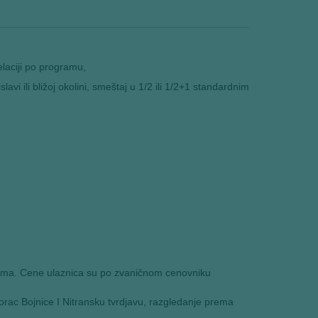
elaciji po programu,
vi ili bližoj okolini, smeštaj u 1/2 ili 1/2+1 standardnim
evrima. Cene ulaznica su po zvaničnom cenovniku
vorac Bojnice I Nitransku tvrdjavu, razgledanje prema