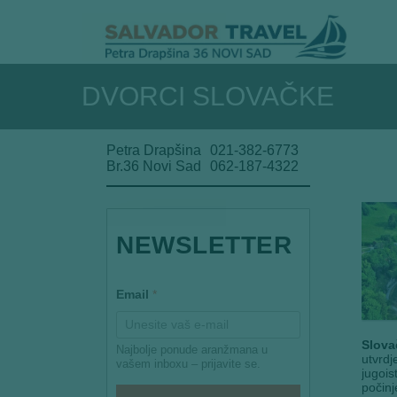
DVORCI SLOVAČKE
Petra Drapšina
021-382-6773
Br.36 Novi Sad
062-187-4322
NEWSLETTER
E
Email
*
m
a
i
l
Slova
Najbolje ponude aranžmana u
*
utvrdj
vašem inboxu – prijavite se.
E
jugois
m
počinj