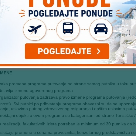
STI I DOPLATE
plata za jednokrevetnu sobu – na upit
 HOTELA (UKOLIKO U OPISANOM HOTELU NEMA MESTA, PUTNICI 
ORIJE I KVALITETA) :
otel Baronka 3*
– http://www.baronka.sk/en/about-the-hotel – hotel Baro
očnom delu Bratislave, koji nosi naziv Rača u podnožju Malih Karpata. 
islavi, vekovima unazad je poznata po vinskoj tradiciji. Hotel nudi sme
ama sa pomoćnim ležajem. Sobe imaju TV, telefon i sopstveno kupatilo
MENE
aka promena programa putovanja od strane samog putnika u toku puto
dstavlja izmenu ugovorenog programa
ganizator putovanja zadržava pravo izmene programa putovanja (redos
lnosti). Svi putnici po prihvatanju programa obavezni su da se upozn
anja, uslovima putnog zdravstvenog osiguranja i opštim uslovima putova
eštajni objekti u ovom programu su kategorisani od strane Turističke A
 realizaciju fakultativnih izleta potreban je minimum od 30 putnika da bi s
slučaju promene u cenama prevoznika, konzularnog predstavništva i o