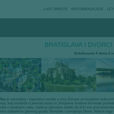
LAST MINUTE
KRSTARENJA 2026
LET
BRATISLAVA I DVORC
Autobusom 4 dana 2 n
čka
je zanimljiva i napredna zemlja u srcu Evrope sa bogatom kulturom i 
enja, koji svodoče o periodu kada su živopisne tvrđave formirale poslednju
toka u srednjem veku, kada je plemstvo želelo da drži sve pod kontrol
emo obilaskom glavnog grada Slovačke i utvrdjenja Devin. Nakon toga s