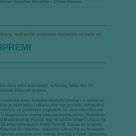
pši dvorac zapadne Slovačke – Crveni Kamen.
njeg, realizacija porgrama nastaviće se kada se
IPREMI
dva dana pred putovanje), iz Novog Sada oko 1h.
elazak državnih granica.
 nastanka imao izuzetan strateški značaj – u njemu su
rac je nastradao I nikada više nije povratio nekadašnji
u I odmor, sa predivnim pogledom na ušće reke Morave
e. U dogovoreno vreme polazak prema centru Bratislave,
a Bratislavskog dvorca, koji se uzdiže iznad Dunava na
 18.veku zahvaljujući Mariji Tereziji. Danas se u njemu
atedrali Sv. Martina, obilazimo Glavni trg sa fontanom
U kasnim popodnevnim satima smeštaj u hotel. Slobodno