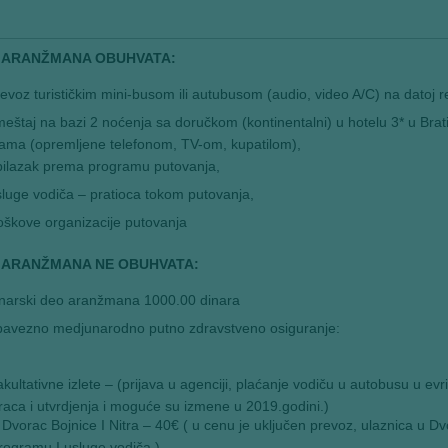
 ARANŽMANA OBUHVATA:
evoz turističkim mini-busom ili autubusom (audio, video A/C) na datoj r
eštaj na bazi 2 noćenja sa doručkom (kontinentalni) u hotelu 3* u Bratisla
ama (opremljene telefonom, TV-om, kupatilom),
bilazak prema programu putovanja,
luge vodiča – pratioca tokom putovanja,
oškove organizacije putovanja
 ARANŽMANA NE OBUHVATA:
inarski deo aranžmana 1000.00 dinara
bavezno medjunarodno putno zdravstveno osiguranje:
kultativne izlete – (prijava u agenciji, plaćanje vodiču u autobusu u 
raca i utvrdjenja i moguće su izmene u 2019.godini.)
Dvorac Bojnice I Nitra – 40€ ( u cenu je uključen prevoz, ulaznica u D
rogramu I usluge vodiča )