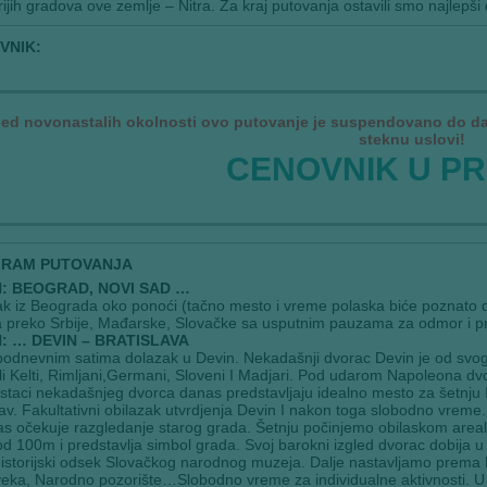
rijih gradova ove zemlje – Nitra. Za kraj putovanja ostavili smo najle
VNIK:
led novonastalih okolnosti ovo putovanje je suspendovano do dalj
steknu uslovi!
CENOVNIK U PR
RAM PUTOVANJA
N: BEOGRAD, NOVI SAD …
k iz Beograda oko ponoći (tačno mesto i vreme polaska biće poznato 
 preko Srbije, Mađarske, Slovačke sa usputnim pauzama za odmor i pr
: … DEVIN – BRATISLAVA
odnevnim satima dolazak u Devin. Nekadašnji dvorac Devin je od svog
li Kelti, Rimljani,Germani, Sloveni I Madjari. Pod udarom Napoleona dvo
Ostaci nekadašnjeg dvorca danas predstavljaju idealno mesto za šetnj
v. Fakultativni obilazak utvrdjenja Devin I nakon toga slobodno vrem
s očekuje razgledanje starog grada. Šetnju počinjemo obilaskom areal
 od 100m i predstavlja simbol grada. Svoj barokni izgled dvorac dobija u
 istorijski odsek Slovačkog narodnog muzeja. Dalje nastavljamo prema K
veka, Narodno pozorište…Slobodno vreme za individualne aktivnosti. 