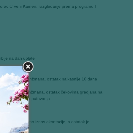
Dvorac Crveni Kamen, razgledanje prema programu I
bije na dan uplate
d ukupne cene aranžmana, ostatak najkasnije 10 dana
d ukupne cene aranžmana, ostatak čekovima gradjana na
dana pre početka putovanja.
antovan je samo iznos akontacije, a ostatak je