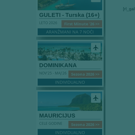
[rl_ga
GULETI - Turska (16+)
LETO 2026
First Minute '26 >>
ARANŽMANI NA 7 NOĆI
airplanemode_active
DOMINIKANA
NOV'25 - MAJ'26
Sezona 2026 >>
INDIVIDUALNO
airplanemode_active
MAURICIJUS
CELE GODINE
Sezona 2026 >>
INDIVIDUALNO