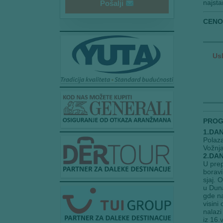
a
najsta
Pošalji
i
l
CENO
Us
PROG
1.DA
Polaza
Vožnja
2.DAN
U prep
boravi
sjaj. 
u Duna
gde na
visini
nalazi
iz 16.