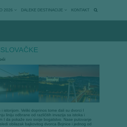
O 2026
DALEKE DESTINACIJE
KONTAKT
I SLOVAČKE
oći
istorijom. Veliki doprinos tome dali su dvorci I
 liniju odbrane od različitih invazija sa istoka i
om I da pokaže svo svoje bogatstvo. Nase putovanje
ledi obilazak bajkovitog dvorca Bojnice i jednog od