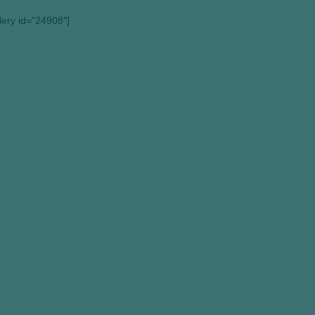
llery id=”24908″]