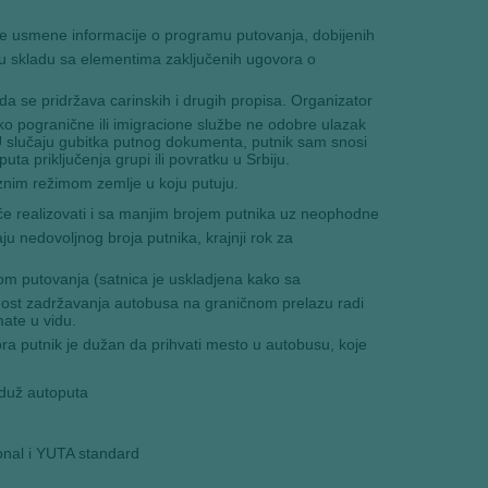
je usmene informacije o programu putovanja, dobijenih
 u skladu sa elementima zaključenih ugovora o
a se pridržava carinskih i drugih propisa. Organizator
iko pogranične ili imigracione službe ne odobre ulazak
 U slučaju gubitka putnog dokumenta, putnik sam snosi
a priključenja grupi ili povratku u Srbiju.
viznim režimom zemlje u koju putuju.
će realizovati i sa manjim brojem putnika uz neophodne
ju nedovoljnog broja putnika, krajnji rok za
m putovanja (satnica je uskladjena kako sa
ost zadržavanja autobusa na graničnom prelazu radi
ate u vidu.
a putnik je dužan da prihvati mesto u autobusu, koje
duž autoputa
onal i YUTA standard