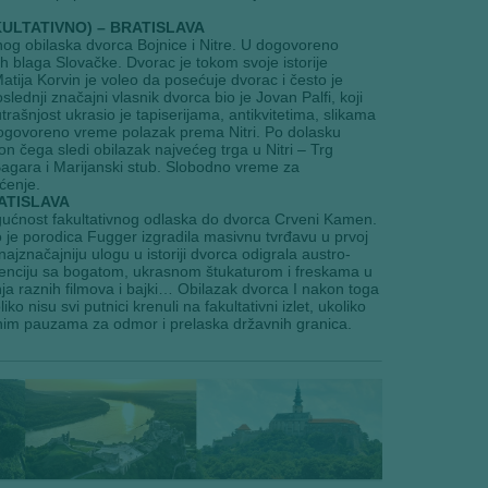
KULTATIVNO) – BRATISLAVA
nog obilaska dvorca Bojnice i Nitre. U dogovoreno
h blaga Slovačke. Dvorac je tokom svoje istorije
Matija Korvin je voleo da posećuje dvorac i često je
slednji značajni vlasnik dvorca bio je Jovan Palfi, koji
rašnjost ukrasio je tapiserijama, antikvitetima, slikama
dogovoreno vreme polazak prema Nitri. Po dolasku
n čega sledi obilazak najvećeg trga u Nitri – Trg
Bagara i Marijanski stub. Slobodno vreme za
ćenje.
ATISLAVA
ogućnost fakultativnog odlaska do dvorca Crveni Kamen.
je porodica Fugger izgradila masivnu tvrđavu u prvoj
jznačajniju ulogu u istoriji dvorca odigrala austro-
idenciju sa bogatom, ukrasnom štukaturom i freskama u
a raznih filmova i bajki… Obilazak dvorca I nakon toga
nisu svi putnici krenuli na fakultativni izlet, ukoliko
tnim pauzama za odmor i prelaska državnih granica.