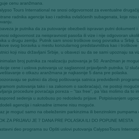
iguje cenu aranžmana.
lypso Tours International ne snosi odgovornost za eventualne drugači
strane radnika agencije kao i radnika ovlašćenih subagenata, koje nisu
ovanju.
aveza je putnika da za putovanje obezbedi ispravan putni dokument i d
nosi odgovornost za neispravnost pasoša ili vize i nije odgovoran ukol
nika u drugu zemlju. Putnik sam snosi troškove svog povratka u Srbiji.
kove svog boravka u mestu konzularnog predstavništva kao i troškove put
tnici koji nisu državljani Srbije, u obavezi su da se sami upoznaju sa 
nimalan broj putnika za realizaciju putovanja je 50. Aranžman je mogu
kcije cene i uslova putovanja uz saglasnost prijavljenih putnika. U sluča
veštavanje o otkazu aranžmana je najkasnije 5 dana pre polaska.
ozoravaju se putnici da zbog poštovanja satnica predviđenih programo
gramom putovanja tako i sa zakonom o saobraćaju), ne postoji mogućn
vljanja procedure povraćaja poreza – “tax free”, pa Vas molimo da to im
spored sedenja u autobusu po redosledu prijave. Potpisivanjem ugovor
dodeli agencija i naknadne izmene nisu moguće.
laz je moguć samo na obeleženim parkinzima ili benzinskim pumpama 
OK ZA PRIJAVU JE 7 DANA PRE POLASKA ILI DO POPUNE MESTA
stavni deo programa su Opšti uslovi putovanja CalypsoTours Internati