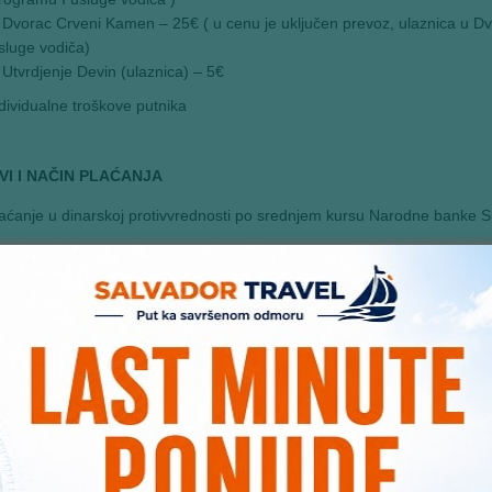
Dvorac Crveni Kamen – 25€ ( u cenu je uključen prevoz, ulaznica u 
sluge vodiča)
Utvrdjenje Devin (ulaznica) – 5€
dividualne troškove putnika
VI I NAČIN PLAĆANJA
aćanje u dinarskoj protivvrednosti po srednjem kursu Narodne banke Sr
govoreni–započeti način plaćanja se ne može naknadno menjati
tovinski: prilikom prijave putovanja vrši se uplata u iznosu od 30% o
 putovanja
kovima: prilikom prijave putovanja vrši se uplata u iznosu od 30% o
ate (rate dospevaju svakog 10. i 25. u mesecu). Čekovi se deponuju 7 
atnim karticama: VISA, Master, Dina, Maestro i American Express
iguranje se plaća na dan rezervacije
na je garantovana samo za uplatu kompletnog iznosa, u suprotnom, gar
ložan promeni