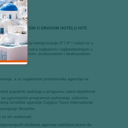
ĆE BITI SMEŠTENI U DRUGOM HOTELU ISTE
nka ima smeštaj kategorizacije 3* I 4* I nalazi se u
Ova lokacija se smatra najlepšom i najbezbednijom u
štaj u jednokrevetnim, dvokrevetnim I dvokrevetnim
.
vanja, a uz saglasnost predstavnika agencija ne
led pojedinih sadržaja u programu usled objektivnih
aju sa ugovorenim programom putovanja, uslovima
nja turističke agencije Calypso Tours International.
socijacije Slovačke.
e isti realizovali.
siguravajućih društava agencija zadržava pravo da