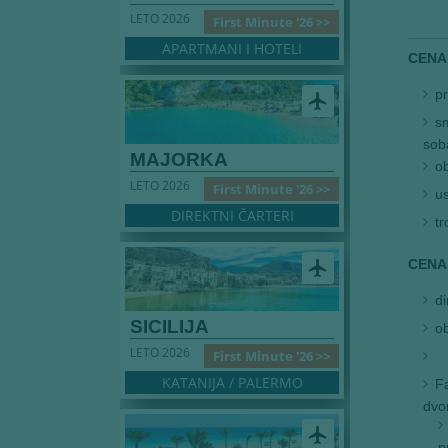
LETO 2026
First Minute '26 >>
APARTMANI I HOTELI
CENA
pr
airplanemode_active
sm
sob
MAJORKA
o
LETO 2026
First Minute '26 >>
us
DIREKTNI ČARTERI
tr
CENA
airplanemode_active
d
SICILIJA
o
LETO 2026
First Minute '26 >>
KATANIJA / PALERMO
Fa
dvo
airplanemode_active
p