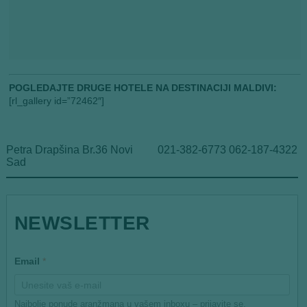
POGLEDAJTE DRUGE HOTELE NA DESTINACIJI MALDIVI:
[rl_gallery id=”72462″]
Petra Drapšina Br.36 Novi
021-382-6773 062-187-4322
Sad
E
NEWSLETTER
m
a
i
l
Email
*
E
m
a
i
Najbolje ponude aranžmana u vašem inboxu – prijavite se.