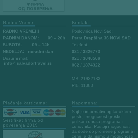
Radno Vreme
Kontakt
RADNO VREME!!!
Poslovnica Novi Sad:
RADNIM DANOM:
09
– 20h
Petra Drapšina 36 NOVI SAD
SUBOTA: 09 – 14h
Telefoni:
NEDELJA: neradni dan
021 / 3826773
Dežurni mail:
021 / 3040506
info
@salvadortravel.rs
062 / 1874322
MB: 21932183
PIB: 11383
Plaćanje karticama:
Napomena:
Sajt je informativnog karaktera i
postoji mogućnost greške
Sertifikat firma od
prilikom unosa programa i
poverenja 2019
cenovnika. Postoji mogućnost
da dođe do promene programa i
cene, a da nismo u mogućnosti