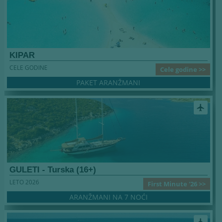
KIPAR
CELE GODINE
Cele godine >>
PAKET ARANŽMANI
airplanemode_active
GULETI - Turska (16+)
LETO 2026
First Minute '26 >>
ARANŽMANI NA 7 NOĆI
airplanemode_active