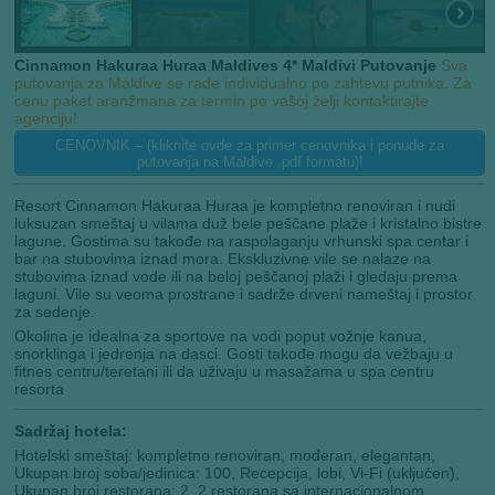
Cinnamon Hakuraa Huraa Maldives 4* Maldivi Putovanje
Sva
putovanja za Maldive se rade individualno po zahtevu putnika. Za
cenu paket aranžmana za termin po vašoj želji kontaktirajte
agenciju!
CENOVNIK – (kliknite ovde za primer cenovnika i ponude za
putovanja na Maldive .pdf formatu)!
Resort Cinnamon Hakuraa Huraa je kompletno renoviran i nudi
luksuzan smeštaj u vilama duž bele peščane plaže i kristalno bistre
lagune. Gostima su takođe na raspolaganju vrhunski spa centar i
bar na stubovima iznad mora. Ekskluzivne vile se nalaze na
stubovima iznad vode ili na beloj peščanoj plaži i gledaju prema
laguni. Vile su veoma prostrane i sadrže drveni nameštaj i prostor
za sedenje.
Okolina je idealna za sportove na vodi poput vožnje kanua,
snorklinga i jedrenja na dasci. Gosti takođe mogu da vežbaju u
fitnes centru/teretani ili da uživaju u masažama u spa centru
resorta
Sadržaj hotela:
Hotelski smeštaj: kompletno renoviran, moderan, elegantan,
Ukupan broj soba/jedinica: 100, Recepcija, lobi, Vi-Fi (uključen),
Ukupan broj restorana: 2, 2 restorana sa internacionalnom