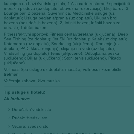
kuhinjom na bazi švedskog stola, 1 A la carte restoran / specijaliteti
morskih plodova (uz doplatu, obavezna rezervacija), Broj barov: 3,
Lounge bar, 2 bazena, Suvenirnica, Medicinske usluge (uz
doplatuu); Usluga peglanja/pranja (uz doplatu), Ukupan broj
bazena (bez dečijih bazena): 2, Infiniti bazen; Infiniti bazen za
odrasle, 1 dečiji bazen.
Fitness/aktivni sportovi: Fitness centar/teretana (uključena), Deep
Sea Fishing (za doplatu); Jet Ski (uz doplatu); Kajak (uz doplatu);
Katamaran (uz doplatu); Snorkeling (uključeno); Ronjenje (uz
doplatu, PADI škola ronjenja); skijanje na vodi (uz doplatu);
Vindsurfing (uz doplatu) Tenis (uključeno); Odbojka na pesku
(uključeno); Bilijar (uključkeno); Stoni tenis (uključeno), Pikado
(uključeno)
Vellness Spa usluge uz doplatu: masaže; Vellness i kozmetički
tretmani
Večernja zabava: živa muzika
Tip usluge u hotelu:
All Inclusive:
Doručak: švedski sto
Ručak: švedski sto
Večera: švedski sto