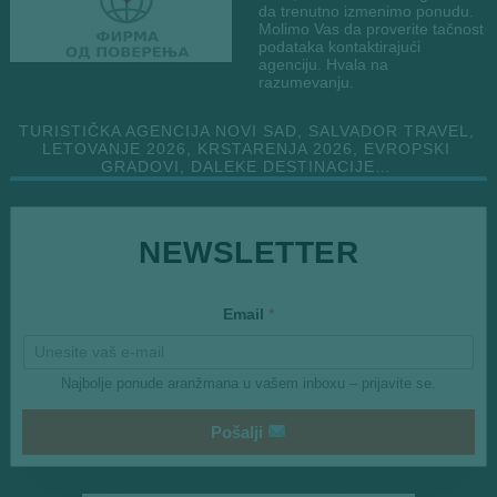
da trenutno izmenimo ponudu.
Molimo Vas da proverite tačnost
podataka kontaktirajući
agenciju. Hvala na
razumevanju.
TURISTIČKA AGENCIJA NOVI SAD, SALVADOR TRAVEL,
LETOVANJE 2026, KRSTARENJA 2026, EVROPSKI
GRADOVI, DALEKE DESTINACIJE…
E
NEWSLETTER
m
a
i
l
Email
*
E
m
a
i
Najbolje ponude aranžmana u vašem inboxu – prijavite se.
l
*
Pošalji