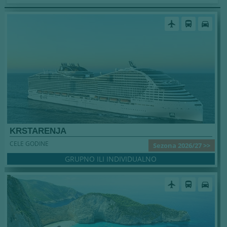
airplanemode_active
directions_bus
directions_car
KRSTARENJA
CELE GODINE
Sezona 2026/27 >>
GRUPNO ILI INDIVIDUALNO
airplanemode_active
directions_bus
directions_car