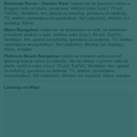
Economy Room – Garden View:
nalaze se na glavnom ostrvu u
drugom redu od plaže, prostrana, Veličina sobe (cca.): 70 m2,
Tuš/VC, Ventilator, fen, aparat za kofu/čaj, garnitura za sedenje,
TV, telefon, opremljena terasa/balkon, Sef (uključen), Minibar (uz
doplatu), Klima
Water Bungalow:
nalazi se na stubovima na vodi, sa staklenim
providnim podom u sobi, veličina sobe (cca.): 85 m2, Tuš/VC,
Ventilator, fen, aparat za kofu/čaj, garnitura za sedenje, TV, telefon,
opremljena terasa/balkon, Sef (uključen), Minibar (uz doplatu),
Klima, ležaljke
Platinum Beach Bungalow:
nalazi se manjem ostrvu pored
glavnog koje je samo za odrasle, vile se nalaze u prvom redu do
plaže, veličina sobe (cca.): 70 m2, Tuš/VC, Ventilator, fen, aparat
za kofu/čaj, garnitura za sedenje, TV, telefon, opremljena
terasa/balkon, Sef (uključen), Minibar (uz doplatu), Klima, ležaljke
Lokacija na Mapi: