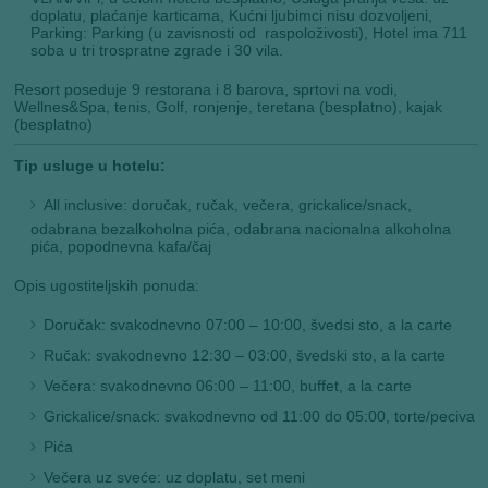
doplatu, plaćanje karticama, Kućni ljubimci nisu dozvoljeni,
Parking: Parking (u zavisnosti od raspoloživosti), Hotel ima 711
soba u tri trospratne zgrade i 30 vila.
Resort poseduje 9 restorana i 8 barova, sprtovi na vodi,
Wellnes&Spa, tenis, Golf, ronjenje, teretana (besplatno), kajak
(besplatno)
Tip usluge u hotelu:
All inclusive: doručak, ručak, večera, grickalice/snack,
odabrana bezalkoholna pića, odabrana nacionalna alkoholna
pića, popodnevna kafa/čaj
Opis ugostiteljskih ponuda:
Doručak: svakodnevno 07:00 – 10:00, švedsi sto, a la carte
Ručak: svakodnevno 12:30 – 03:00, švedski sto, a la carte
Večera: svakodnevno 06:00 – 11:00, buffet, a la carte
Grickalice/snack: svakodnevno od 11:00 do 05:00, torte/peciva
Pića
Večera uz sveće: uz doplatu, set meni