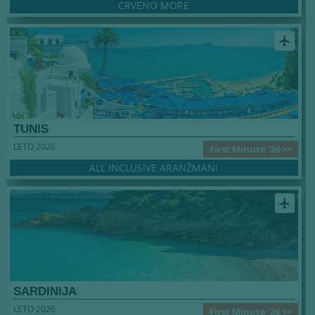
CRVENO MORE
airplanemode_active
TUNIS
LETO 2026
First Minute '26 >>
ALL INCLUSIVE ARANŽMANI
airplanemode_active
SARDINIJA
LETO 2026
First Minute '26 >>