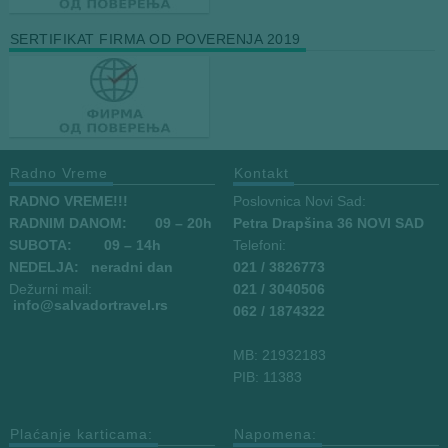
SERTIFIKAT FIRMA OD POVERENJA 2019
Radno Vreme
Kontakt
RADNO VREME!!!
Poslovnica Novi Sad:
RADNIM DANOM:
09
– 20h
Petra Drapšina 36 NOVI SAD
SUBOTA: 09 – 14h
Telefoni:
NEDELJA: neradni dan
021 / 3826773
Dežurni mail:
021 / 3040506
info
@salvadortravel.rs
062 / 1874322
MB: 21932183
PIB: 11383
Plaćanje karticama:
Napomena: