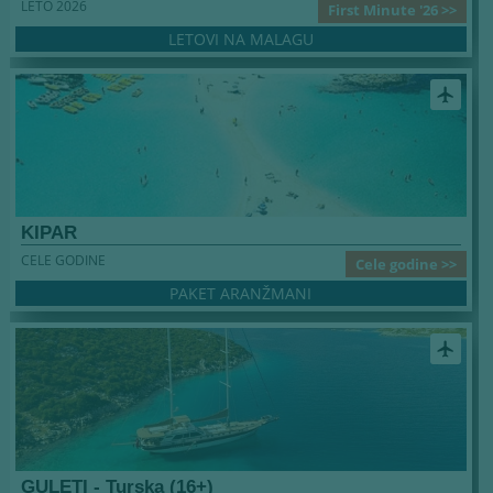
LETO 2026
First Minute '26 >>
LETOVI NA MALAGU
airplanemode_active
KIPAR
CELE GODINE
Cele godine >>
PAKET ARANŽMANI
airplanemode_active
GULETI - Turska (16+)