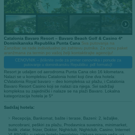
Catalonia Bavaro Resort – Bavaro Beach Golf & Casino 4*
Dominikanska Republika Punta Cana
Sva putovanja na
Zanzibar se rade individualno po zahtevu putnika. Za cenu paket
aranžmana za termin po vašoj želji kontaktirajte agenciju!
CENOVNIK – (kliknite ovde za primer cenovnika i ponude za
putovanje u dominikansku Republiku .pdf formatu)!
Resort je udaljen od aerodroma Punta Cana oko 16 kilometara.
Nalazi se u kompleksu Catalonia hotel koji čine dva hotela:
CVatalonia Royal bavaro – deo kompleksa uz plažu, i Catalonia
Bavaro Resort Casino koji se nalazi iza njega. Svi sadržaji
kompleksa su zajednički i nalaze se na plaži Bavaro. Lokalna
kategorizacija hotela je 5*
Sadržaj hotela:
Recepcija, Bankomat, bašte i terase, Bazeni: 2, ležaljke,
suncobrani, peškiri za plažu, Prodavnica suvenira, minimarket,
butik, zlatar, frizer, Doktor, Nightclub, Nightclub, Casino, Internet:
VLAN/ViFi, u celom hotelu besplatno, Usluga pranja veša: uz