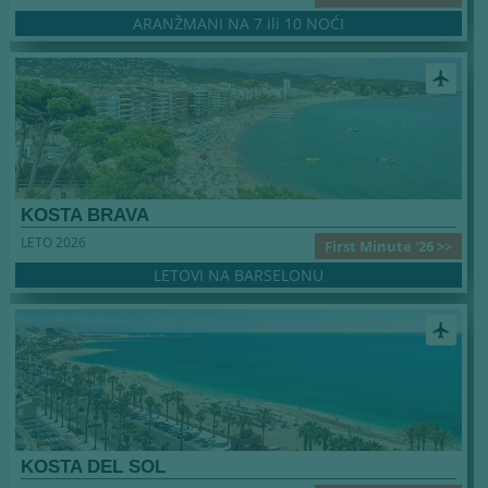
ARANŽMANI NA 7 ili 10 NOĆI
airplanemode_active
KOSTA BRAVA
LETO 2026
First Minute '26 >>
LETOVI NA BARSELONU
airplanemode_active
KOSTA DEL SOL