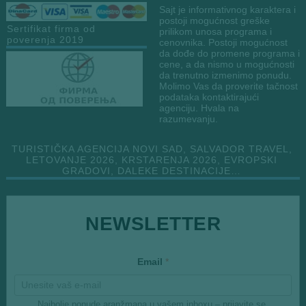
Sajt je informativnog karaktera i
postoji mogućnost greške
Sertifikat firma od
prilikom unosa programa i
poverenja 2019
cenovnika. Postoji mogućnost
da dođe do promene programa i
cene, a da nismo u mogućnosti
da trenutno izmenimo ponudu.
Molimo Vas da proverite tačnost
podataka kontaktirajući
agenciju. Hvala na
razumevanju.
TURISTIČKA AGENCIJA NOVI SAD, SALVADOR TRAVEL,
LETOVANJE 2026, KRSTARENJA 2026, EVROPSKI
GRADOVI, DALEKE DESTINACIJE…
NEWSLETTER
E
Email
*
m
a
i
l
Najbolje ponude aranžmana u vašem inboxu – prijavite se.