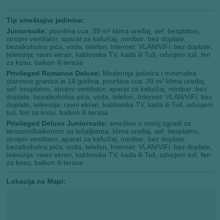
Tip smeštajne jedinice:
Juniorsuite:
površina cca. 39 m² klima uređaj, sef: besplatno,
stropni ventilator, aparat za kafu/čaj, minibar: bez doplate,
bezalkoholna pića, voda, telefon, Internet: VLAN/ViFi: bez doplate,
televizija: ravni ekran, kablovska TV, kada ili Tuš, odvojeni tuš, fen
za kosu, balkon ili terasa
Privileged Romance Deluxe:
Modernija jedinica i minimalna
starosna granica je 18 godina, površina cca. 39 m² klima uređaj,
sef: besplatno, stropni ventilator, aparat za kafu/čaj, minibar: bez
doplate, bezalkoholna pića, voda, telefon, Internet: VLAN/ViFi: bez
doplate, televizija: ravni ekran, kablovska TV, kada ili Tuš, odvojeni
tuš, fen za kosu, balkon ili terasa
Privileged Deluxe Juniorsuite:
smešten u novoj zgradi sa
terasom/balkonom sa ležaljkama, klima uređaj, sef: besplatno,
stropni ventilator, aparat za kafu/čaj, minibar: bez doplate,
bezalkoholna pića, voda, telefon, Internet: VLAN/ViFi: bez doplate,
televizija: ravni ekran, kablovska TV, kada ili Tuš, odvojeni tuš, fen
za kosu, balkon ili terasa
Lokacija na Mapi: