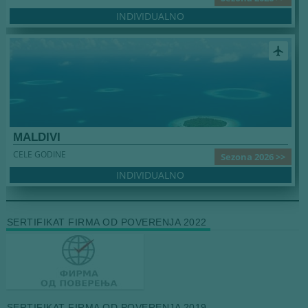
INDIVIDUALNO
airplanemode_active
MALDIVI
CELE GODINE
Sezona 2026 >>
INDIVIDUALNO
SERTIFIKAT FIRMA OD POVERENJA 2022
SERTIFIKAT FIRMA OD POVERENJA 2019