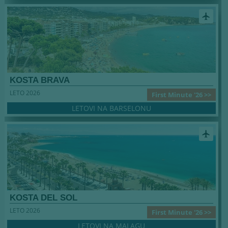
airplanemode_active
KOSTA BRAVA
LETO 2026
First Minute '26 >>
LETOVI NA BARSELONU
airplanemode_active
KOSTA DEL SOL
LETO 2026
First Minute '26 >>
LETOVI NA MALAGU