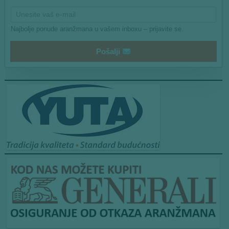
Najbolje ponude aranžmana u vašem inboxu – prijavite se.
Pošalji