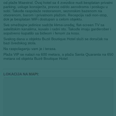
od plaže Maestral. Ovaj hotel sa 4 zvezdice nudi besplatan privatni
parking, usluge konsijerža, prevoz od/do aerodroma i poslugu u
sobi. Takođe raspolaže restoranom, sezonskim bazenom na
otvorenom, barom i privatnom plažom. Recepcija radi non-stop,
dok je besplatan WiFi dostupan u celom objektu.
Sve smeštajne jedinice sadrže klima-uređaj, flat-screen TV sa
satelitskim kanalima, kuvalo i radni sto. Takođe imaju garderober i
sopstveno kupatilo sa bideom i fenom za kosu.
Svakog dana u objektu Buzë Boutique Hotel služi se doručak na
bazi švedskog stola.
Na raspolaganju vam je i terasa.
Plaža VIP se nalazi na 600 metara, a plaža Santa Quaranta na 650
metara od objekta Buzë Boutique Hotel.
LOKACIJA NA MAPI: