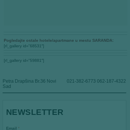
Pogledajte ostale hotele/apartmane u mestu SARANDA:
[rl_gallery id=”68531″]
[rl_gallery id=”59881″]
Petra Drapšina Br.36 Novi
021-382-6773 062-187-4322
Sad
*
NEWSLETTER
Email
*