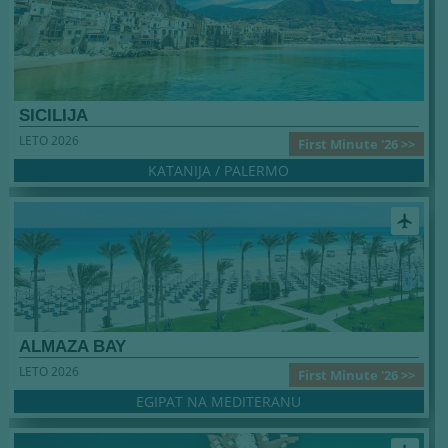
SICILIJA
LETO 2026
First Minute '26 >>
KATANIJA / PALERMO
airplanemode_active
ALMAZA BAY
LETO 2026
First Minute '26 >>
EGIPAT NA MEDITERANU