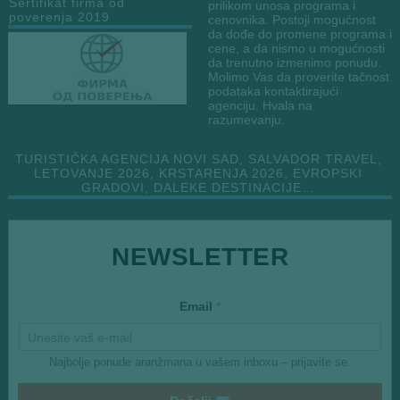
Sertifikat firma od
prilikom unosa programa i
poverenja 2019
cenovnika. Postoji mogućnost
da dođe do promene programa i
cene, a da nismo u mogućnosti
da trenutno izmenimo ponudu.
Molimo Vas da proverite tačnost
podataka kontaktirajući
agenciju. Hvala na
razumevanju.
TURISTIČKA AGENCIJA NOVI SAD, SALVADOR TRAVEL,
LETOVANJE 2026, KRSTARENJA 2026, EVROPSKI
GRADOVI, DALEKE DESTINACIJE…
NEWSLETTER
Email
*
Najbolje ponude aranžmana u vašem inboxu – prijavite se.