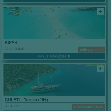
airplanemode_active
KIPAR
CELE GODINE
Cele godine >>
PAKET ARANŽMANI
airplanemode_active
GULETI - Turska (16+)
LETO 2026
First Minute '26 >>