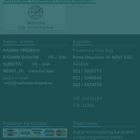
Radno Vreme
Kontakt
RADNO VREME!!!
Poslovnica Novi Sad:
RADNIM DANOM:
09
– 20h
Petra Drapšina 36 NOVI SAD
SUBOTA: 09 – 14h
Telefoni:
NEDELJA: neradni dan
021 / 3826773
Dežurni mail:
021 / 3040506
info
@salvadortravel.rs
062 / 1874322
MB: 21932183
PIB: 11383
Plaćanje karticama:
Napomena:
Sajt je informativnog karaktera i
postoji mogućnost greške