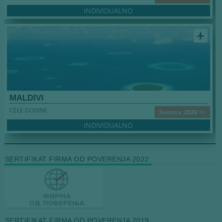
INDIVIDUALNO
airplanemode_active
MALDIVI
CELE GODINE
Sezona 2026 >>
INDIVIDUALNO
SERTIFIKAT FIRMA OD POVERENJA 2022
SERTIFIKAT FIRMA OD POVERENJA 2019