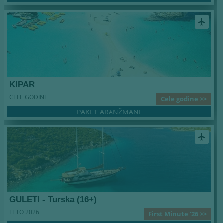
airplanemode_active
KIPAR
CELE GODINE
Cele godine >>
PAKET ARANŽMANI
airplanemode_active
GULETI - Turska (16+)
LETO 2026
First Minute '26 >>