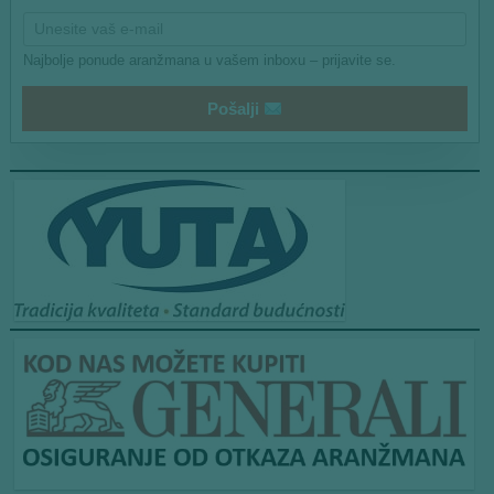
Najbolje ponude aranžmana u vašem inboxu – prijavite se.
Pošalji