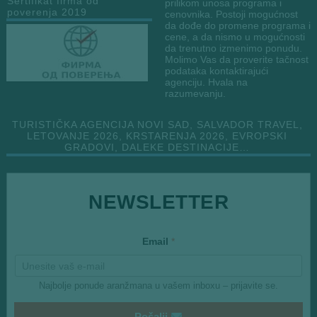
Sertifikat firma od
prilikom unosa programa i
poverenja 2019
cenovnika. Postoji mogućnost
da dođe do promene programa i
cene, a da nismo u mogućnosti
da trenutno izmenimo ponudu.
Molimo Vas da proverite tačnost
podataka kontaktirajući
agenciju. Hvala na
razumevanju.
TURISTIČKA AGENCIJA NOVI SAD, SALVADOR TRAVEL,
LETOVANJE 2026, KRSTARENJA 2026, EVROPSKI
GRADOVI, DALEKE DESTINACIJE…
*
NEWSLETTER
Email
*
Najbolje ponude aranžmana u vašem inboxu – prijavite se.
Pošalji