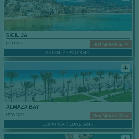
SICILIJA
LETO 2026
First Minute '26 >>
KATANIJA / PALERMO
airplanemode_active
ALMAZA BAY
LETO 2026
First Minute '26 >>
EGIPAT NA MEDITERANU