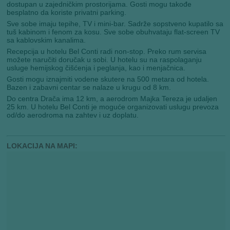
dostupan u zajedničkim prostorijama. Gosti mogu takođe
besplatno da koriste privatni parking.
Sve sobe imaju tepihe, TV i mini-bar. Sadrže sopstveno kupatilo sa
tuš kabinom i fenom za kosu. Sve sobe obuhvataju flat-screen TV
sa kablovskim kanalima.
Recepcija u hotelu Bel Conti radi non-stop. Preko rum servisa
možete naručiti doručak u sobi. U hotelu su na raspolaganju
usluge hemijskog čišćenja i peglanja, kao i menjačnica.
Gosti mogu iznajmiti vodene skutere na 500 metara od hotela.
Bazen i zabavni centar se nalaze u krugu od 8 km.
Do centra Drača ima 12 km, a aerodrom Majka Tereza je udaljen
25 km. U hotelu Bel Conti je moguće organizovati uslugu prevoza
od/do aerodroma na zahtev i uz doplatu.
LOKACIJA NA MAPI: