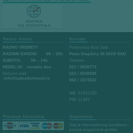
Radno Vreme
Kontakt
RADNO VREME!!!
Poslovnica Novi Sad:
RADNIM DANOM:
09
– 20h
Petra Drapšina 36 NOVI SAD
SUBOTA: 09 – 14h
Telefoni:
NEDELJA: neradni dan
021 / 3826773
Dežurni mail:
021 / 3040506
info
@salvadortravel.rs
062 / 1874322
MB: 21932183
PIB: 11383
Plaćanje karticama:
Napomena:
Sajt je informativnog karaktera i
postoji mogućnost greške