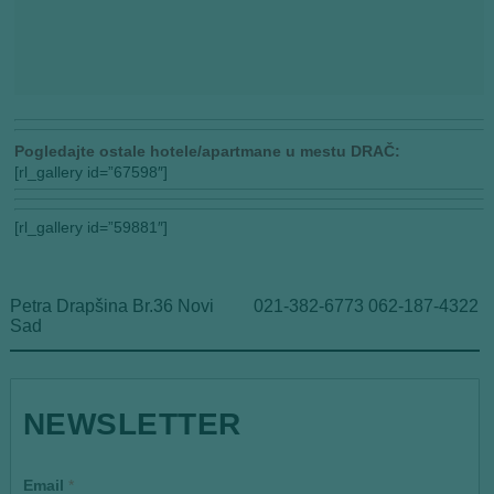
Pogledajte ostale hotele/apartmane u mestu DRAČ:
[rl_gallery id=”67598″]
[rl_gallery id=”59881″]
Petra Drapšina Br.36 Novi
021-382-6773 062-187-4322
Sad
E
NEWSLETTER
m
a
i
l
Email
*