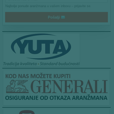
i
Najbolje ponude aranžmana u vašem inboxu – prijavite se.
l
Pošalji