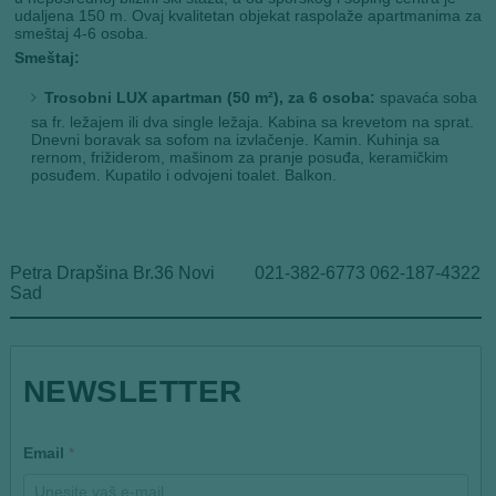
udaljena 150 m. Ovaj kvalitetan objekat raspolaže apartmanima za
smeštaj 4-6 osoba.
Smeštaj:
Trosobni LUX apartman (50 m²), za 6 osoba:
spavaća soba
sa fr. ležajem ili dva single ležaja. Kabina sa krevetom na sprat.
Dnevni boravak sa sofom na izvlačenje. Kamin. Kuhinja sa
rernom, frižiderom, mašinom za pranje posuđa, keramičkim
posuđem. Kupatilo i odvojeni toalet. Balkon.
Petra Drapšina Br.36 Novi
021-382-6773 062-187-4322
Sad
NEWSLETTER
*
Email
*
E
m
a