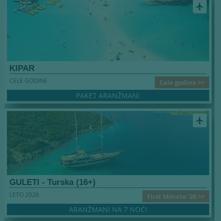
airplanemode_active
KIPAR
CELE GODINE
Cele godine >>
PAKET ARANŽMANI
airplanemode_active
GULETI - Turska (16+)
LETO 2026
First Minute '26 >>
ARANŽMANI NA 7 NOĆI