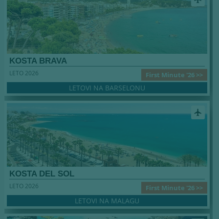
KOSTA BRAVA
LETO 2026
First Minute '26 >>
LETOVI NA BARSELONU
airplanemode_active
KOSTA DEL SOL
LETO 2026
First Minute '26 >>
LETOVI NA MALAGU