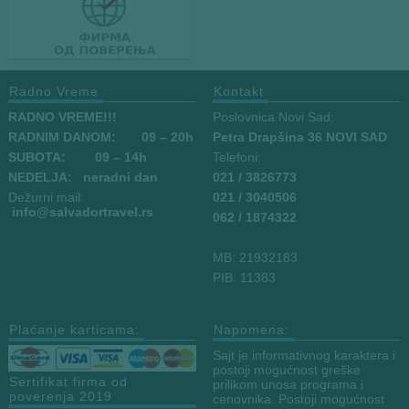
Radno Vreme
Kontakt
RADNO VREME!!!
Poslovnica Novi Sad:
RADNIM DANOM:
09
– 20h
Petra Drapšina 36 NOVI SAD
SUBOTA: 09 – 14h
Telefoni:
NEDELJA: neradni dan
021 / 3826773
Dežurni mail:
021 / 3040506
info
@salvadortravel.rs
062 / 1874322
MB: 21932183
PIB: 11383
Plaćanje karticama:
Napomena:
Sajt je informativnog karaktera i
postoji mogućnost greške
Sertifikat firma od
prilikom unosa programa i
poverenja 2019
cenovnika. Postoji mogućnost