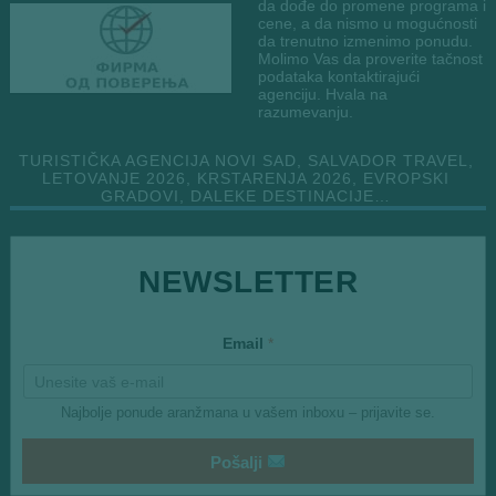
da dođe do promene programa i
cene, a da nismo u mogućnosti
da trenutno izmenimo ponudu.
Molimo Vas da proverite tačnost
podataka kontaktirajući
agenciju. Hvala na
razumevanju.
TURISTIČKA AGENCIJA NOVI SAD, SALVADOR TRAVEL,
LETOVANJE 2026, KRSTARENJA 2026, EVROPSKI
GRADOVI, DALEKE DESTINACIJE…
NEWSLETTER
*
Email
*
E
m
a
i
Najbolje ponude aranžmana u vašem inboxu – prijavite se.
l
E
m
Pošalji
a