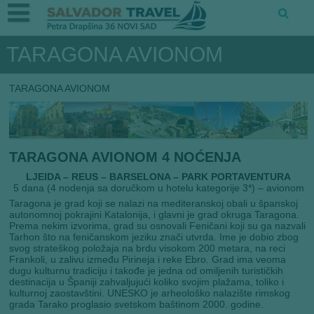
TARAGONA AVIONOM
TARAGONA AVIONOM
TARAGONA AVIONOM 4 NOĆENJA
LJEIDA – REUS – BARSELONA – PARK PORTAVENTURA
5 dana (4 nodenja sa doručkom u hotelu kategorije 3*) – avionom
Taragona je grad koji se nalazi na mediteranskoj obali u španskoj
autonomnoj pokrajini Katalonija, i glavni je grad okruga Taragona.
Prema nekim izvorima, grad su osnovali Feničani koji su ga nazvali
Tarhon što na feničanskom jeziku znači utvrda. Ime je dobio zbog
svog strateškog položaja na brdu visokom 200 metara, na reci
Frankoli, u zalivu između Pirineja i reke Ebro. Grad ima veoma
dugu kulturnu tradiciju i takođe je jedna od omiljenih turističkih
destinacija u Španiji zahvaljujući koliko svojim plažama, toliko i
kulturnoj zaostavštini. UNESKO je arheološko nalazište rimskog
grada Tarako proglasio svetskom baštinom 2000. godine.