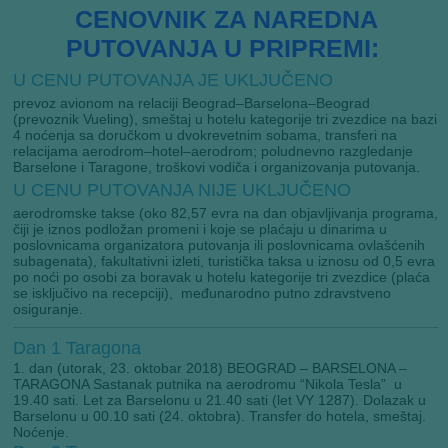
CENOVNIK ZA NAREDNA
PUTOVANJA U PRIPREMI:
U CENU PUTOVANJA JE UKLJUČENO
prevoz avionom na relaciji Beograd–Barselona–Beograd
(prevoznik Vueling), smeštaj u hotelu kategorije tri zvezdice na bazi
4 noćenja sa doručkom u dvokrevetnim sobama, transferi na
relacijama aerodrom–hotel–aerodrom; poludnevno razgledanje
Barselone i Taragone, troškovi vodiča i organizovanja putovanja.
U CENU PUTOVANJA NIJE UKLJUČENO
aerodromske takse (oko 82,57 evra na dan objavljivanja programa,
čiji je iznos podložan promeni i koje se plaćaju u dinarima u
poslovnicama organizatora putovanja ili poslovnicama ovlašćenih
subagenata), fakultativni izleti, turistička taksa u iznosu od 0,5 evra
po noći po osobi za boravak u hotelu kategorije tri zvezdice (plaća
se isključivo na recepciji), međunarodno putno zdravstveno
osiguranje.
Dan 1
Taragona
1. dan (utorak, 23. oktobar 2018) BEOGRAD – BARSELONA –
TARAGONA Sastanak putnika na aerodromu “Nikola Tesla” u
19.40 sati. Let za Barselonu u 21.40 sati (let VY 1287). Dolazak u
Barselonu u 00.10 sati (24. oktobra). Transfer do hotela, smeštaj.
Noćenje.