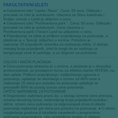
FAKULTATIVNI IZLETI
● Celodnevni izlet “Ljeida i Reus”. Cena: 55 evra. Odlazak i
povratak na izlet je autobusom. Ulaznica za Staru katedralu i
Kraljev zamak u Ljeidi je uključen u cenu.
● Celodnevni izlet “PortAventura park ”. Cena: 65 evra. Odlazak i
povratak na izlet je autobusom. Cene ulaznica u
PortAventura park i Ferarri Land su uključene u cenu.
● Prijavljivanje za izlete je prilikom prijavljivanja za putovanje, a
pladanje je u Španiji, isključivo u evrima. Potrebno je
najmanje 20 prijavljenih učesnika za realizaciju izleta. U slučaju
manjeg broja prijavljenih, izleti bi mogli da se realizuju uz
korigovanje cene ili sadržaja, a uz dogovor sa putnicima.
USLOVI I NAČIN PLAĆANJA
● Cena putovanja iskazana je u evrima, a pladanje je u dinarskoj
protivvrednosti, po prodajnom kursu za efektivu banke INTESA, na
dan uplate. Prilikom prijavljivanja i zaključivanja ugovora o
putovanju, upladuje se akontacija u iznosu od 40% cene a
najkasnije 15 dana pre polaska na putovanje upladuje se
preostalih 60% do punog iznosa cene putovanja.
OPŠTE NAPOMENE ZA PUTOVANJE
● Organizator zadržava pravo da, u slučaju izmene cene prevoza,
izmene deviznog kursa, nedovoljnog broja prijavljenih putnika i
slično, izmeni cenu putovanja za odgovarajudi iznos ili otkaže
putovanje najkasnije pet dana pre polaska na putovanje. ● U okviru
razgledanja gradova ili lokaliteta navedenih u programima
putovanja organizatora, nisu predviđene posete ni obilasci