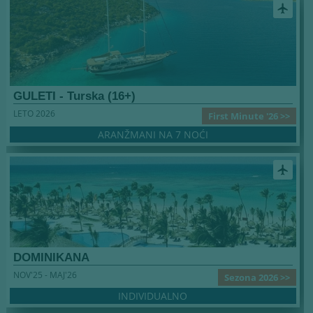
airplanemode_active
GULETI - Turska (16+)
LETO 2026
First Minute '26 >>
ARANŽMANI NA 7 NOĆI
airplanemode_active
DOMINIKANA
NOV'25 - MAJ'26
Sezona 2026 >>
INDIVIDUALNO