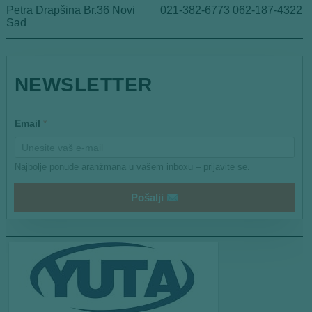
Petra Drapšina Br.36 Novi
021-382-6773 062-187-4322
Sad
*
NEWSLETTER
E
m
a
i
Email
*
l
Najbolje ponude aranžmana u vašem inboxu – prijavite se.
Pošalji