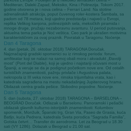
parkova Evrope. Podeljen je u nekoliko tematskih celina –
Mediteran, Daleki Zapad, Meksiko, Kina i Polinezija. Tokom 2017.
godine otvorena je i nova celina – Ferrari Land. Na stotine
adrenalinskih atrakcija, poput čuvenog roler-kostera Šambala, sa
padom od 78 metara, koji ujedno predstavlja i najveći u Evropi,
replika Velikog kanjona, polinezijskih sela, meksičkih piramida i
mnoge druge, pružaju nezaboravnu avanturu. U period putovanja,
aktuelna tema parka je Noć veštica. Ceo park je ukrašen motivima
karakterističnim za ovaj praznik. Povratak u Taragonu. Noćenje.
Dan 4
Taragona
4. dan (petak, 26. oktobar 2018) TARAGONA Doručak.
Najznačajniji gradski spomenici su iz rimskog perioda: forum,
amfiteatar koji se nalazi na samoj obali mora i akvadukt „Đavolji
most” (Pont del Diable), koji je ujedno i najstariji očuvani most u
Španiji, a veruje se da je podignut početkom nove ere. Od ostalih
turističkih znamenitosti, pažnju privlače i Avgustova palata,
nekropola iz III veka nove ere, rimska trijumfalna vrata, kao i
katedrala sagrađena na mestu nekadašnjeg Jupiterovog hrama.
Obilazak centra grada pešice. Slobodno popodne. Noćenje.
Dan 5
Taragona
5. dan (subota, 27. oktobar 2018) TARAGONA – BARSELONA –
BEOGRAD Doručak. Odlazak u Barselonu. Panoramski i pešački
obilazak glavnih kulturno-istorijskih znamenitosti: Kolumbov
spomenik, Monžuik, Španski trg, Gran Via, Paseo de Grasia, kuća
Batljo, kuća Pedrera, katedrala Sveta porodica “Sagrada Familia”,
Gotska četvrt… Transfer do aerodroma. Let za Beograd u 18.30
sati (VY 1286). Dolazak u Beograd u 21.00 sat.