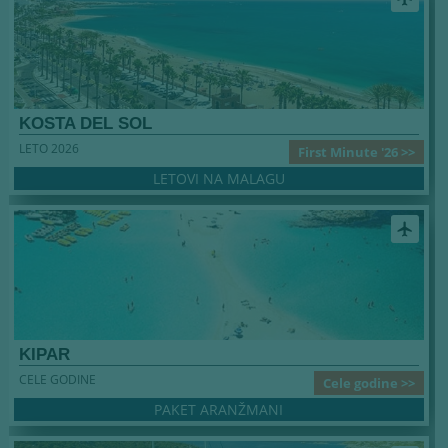
KOSTA DEL SOL
LETO 2026
First Minute '26 >>
LETOVI NA MALAGU
airplanemode_active
KIPAR
CELE GODINE
Cele godine >>
PAKET ARANŽMANI