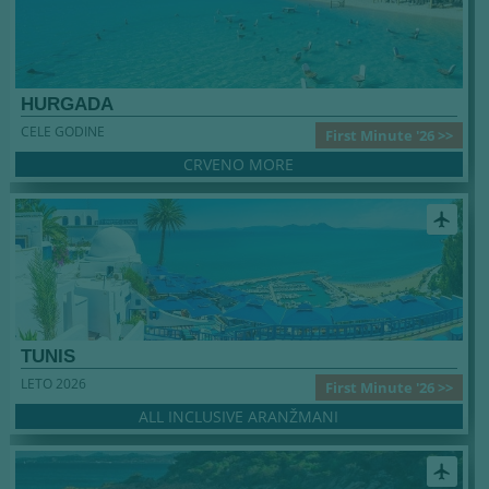
HURGADA
CELE GODINE
First Minute '26 >>
CRVENO MORE
airplanemode_active
TUNIS
LETO 2026
First Minute '26 >>
ALL INCLUSIVE ARANŽMANI
airplanemode_active