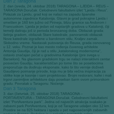
Dan 2
Taragona
2. dan (sreda, 24. oktobar 2018) TARAGONA – LJEIDA – REUS –
TARAGONA Doručak. Celodnevni fakultativni izlet “Ljeida i Reus”.
Polazak za Ljeidu, grad koji se nalazi na zapadu španske
autonomne zajednice Katalonija. Glavni je grad pokrajine Ljeida i
smešten je 160 km južno od Pirineja, blizu granice sa Andorom i
Francuskom. Ljeida je jedan od najstarijih gradova u Kataloniji, čiji
temelji datiraju još iz perioda bronzanog doba. Obilazak grada:
šetnja gradom, obilazak Stare katedrale, panoramski obilazak
Nove katedrale izgrađene u baroknom stilu, Kraljev zamak..
Slobodno vreme. Nastavak putovanja do Reusa, grada osnovanog
u 12. veku. Poznat je kao mesto rođenja čuvenog arhitekte
Antonija Gaudija, čiji je rad u stilu „katalonskog modernizma“,
ostavio značajan pečat u gradovima Katalonije (pre svega u
Barseloni). Na glavnom gradskom trgu se nalazi interaktivni centar
posvećen Gaudiju, karakterističan po tome što se posetiocima
preporučuje da dodiruju eksponate, kako bi što vernije doživeli
Gaudijevo poimanje prirode, koja mu je bila večna inspiracija za
oblike koje je kasnije i sam projektovao. Brojni restorani, kafei i mali
trgovi zanimljive arhitekture daju poseban šarm ovom primorskom
gradu. Povratak u Taragonu. Noćenje.
Dan 3
Taragona
3. dan (četvrtak, 25. oktobar 2018) TARAGONA –
PORTAVENTURA – TARAGONA Doručak. Celodnevni fakultativni
izlet “PortAventura park”. Jedna od najvećih atrakcija svakako je
zabavni park PortAventura, koji je od Taragone udaljen oko 12 km.
Prostire se na 825 hektara i spada u pet najposećenijih zabavnih