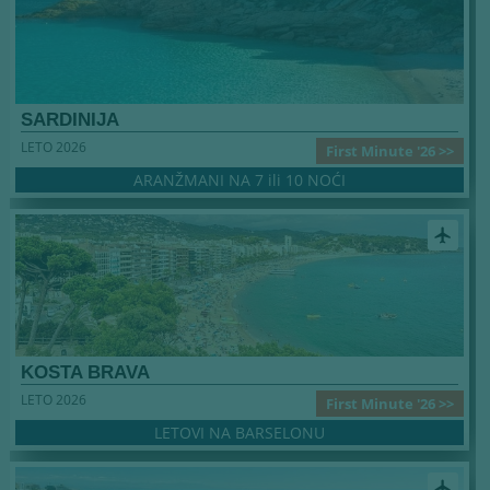
SARDINIJA
LETO 2026
First Minute '26 >>
ARANŽMANI NA 7 ili 10 NOĆI
airplanemode_active
KOSTA BRAVA
LETO 2026
First Minute '26 >>
LETOVI NA BARSELONU
airplanemode_active