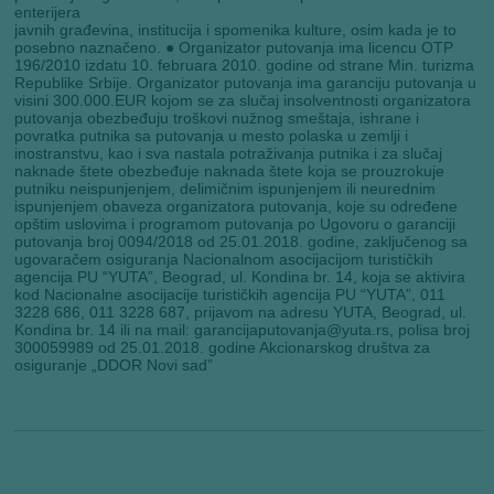
enterijera
javnih građevina, institucija i spomenika kulture, osim kada je to
posebno naznačeno. ● Organizator putovanja ima licencu OTP
196/2010 izdatu 10. februara 2010. godine od strane Min. turizma
Republike Srbije. Organizator putovanja ima garanciju putovanja u
visini 300.000.EUR kojom se za slučaj insolventnosti organizatora
putovanja obezbeđuju troškovi nužnog smeštaja, ishrane i
povratka putnika sa putovanja u mesto polaska u zemlji i
inostranstvu, kao i sva nastala potraživanja putnika i za slučaj
naknade štete obezbeđuje naknada štete koja se prouzrokuje
putniku neispunjenjem, delimičnim ispunjenjem ili neurednim
ispunjenjem obaveza organizatora putovanja, koje su određene
opštim uslovima i programom putovanja po Ugovoru o garanciji
putovanja broj 0094/2018 od 25.01.2018. godine, zaključenog sa
ugovaračem osiguranja Nacionalnom asocijacijom turističkih
agencija PU “YUTA”, Beograd, ul. Kondina br. 14, koja se aktivira
kod Nacionalne asocijacije turističkih agencija PU “YUTA”, 011
3228 686, 011 3228 687, prijavom na adresu YUTA, Beograd, ul.
Kondina br. 14 ili na mail: garancijaputovanja@yuta.rs, polisa broj
300059989 od 25.01.2018. godine Akcionarskog društva za
osiguranje „DDOR Novi sad”