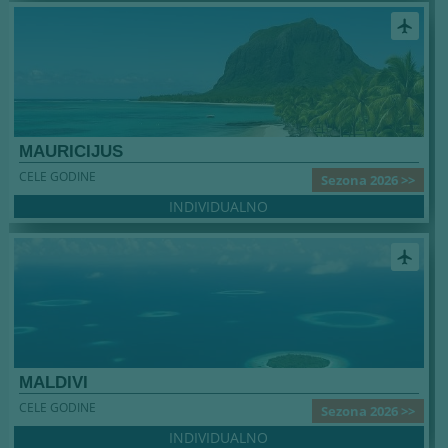
airplanemode_active
MAURICIJUS
CELE GODINE
Sezona 2026 >>
INDIVIDUALNO
airplanemode_active
MALDIVI
CELE GODINE
Sezona 2026 >>
INDIVIDUALNO