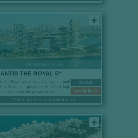
airplanemode_active
PREMIUM HOTELI
ANTIS THE ROYAL 5*
is The Royal predstavlja najnoviji simbol
DUBAI
a u Dubaiju – spektakularni resort koji
detaljnije >>
uje arhitektonsku grandioznost...
Paket aranžmani individualno
airplanemode_active