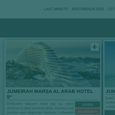
LAST MINUTE
KRSTARENJA 2026
LET
airplanemode_active
PREMIUM HOTELI
JUMEIRAH MARSA AL ARAB HOTEL
JUM
5*
Jedan 
simbol
Ekskluzivni luksuzni hotel koji se nalazi
DUBAI
arhitek
direktno na obali Jumeirah plaže. Gostima nudi
detaljnije >>
savršen spoj elegancije, komfora i vrhunskih