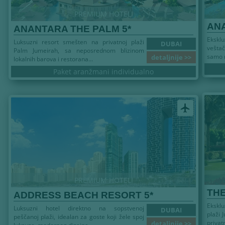
PREMIUM HOTELI
ANA
ANANTARA THE PALM 5*
Ekskl
Luksuzni resort smešten na privatnoj plaži
DUBAI
vešta
Palm Jumeirah, sa neposrednom blizinom
samo n
detaljnije >>
lokalnih barova i restorana...
Paket aranžmani individualno
airplanemode_active
PREMIUM HOTELI
THE
ADDRESS BEACH RESORT 5*
Eksklu
Luksuzni hotel direktno na sopstvenoj
DUBAI
plaži 
peščanoj plaži, idealan za goste koji žele spoj
priva
detaljnije >>