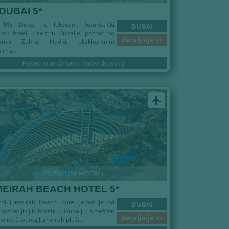
DUBAI 5*
 ME Dubai je luksuzni, futuristički
DUBAI
iran hotel u centru Dubaija, poznat po
detaljnije >>
ekturi Zahhe Hadid, ekskluzivnim
jima...
Paket aranžmani individualno
airplanemode_active
PREMIUM HOTELI
EIRAH BEACH HOTEL 5*
zni Jumeirah Beach Hotel jedan je od
DUBAI
poznatljivijih hotela u Dubaiju, smešten
detaljnije >>
no na čuvenoj Jumeirah plaži...