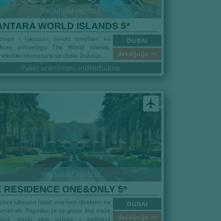
PREMIUM HOTELI
NTARA WORLD ISLANDS 5*
uzivan i luksuzan resort smešten na
DUBAI
čkom arhipelagu The World Islands,
detaljnije >>
ekoliko kilometara od obale Dubaija...
Paket aranžmani individualno
airplanemode_active
PREMIUM HOTELI
 RESIDENCE ONE&ONLY 5*
zivni luksuzni hotel smešten direktno na
DUBAI
Jumeirah. Pogodan je za goste koji traže
detaljnije >>
tnost, visoki nivo usluge i wellness