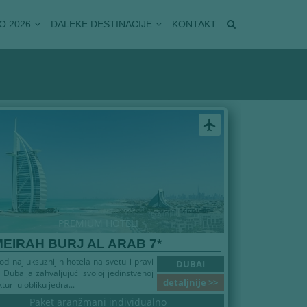
O 2026
DALEKE DESTINACIJE
KONTAKT
airplanemode_active
PREMIUM HOTELI
EIRAH BURJ AL ARAB 7*
od najluksuznijih hotela na svetu i pravi
DUBAI
 Dubaija zahvaljujući svojoj jedinstvenoj
detaljnije >>
turi u obliku jedra...
Paket aranžmani individualno