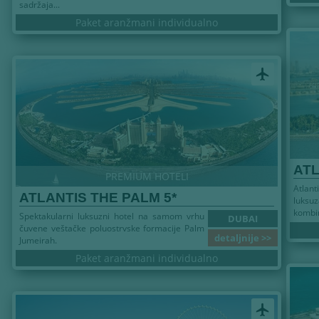
sadržaja...
Paket aranžmani individualno
airplanemode_active
ATL
PREMIUM HOTELI
Atlant
ATLANTIS THE PALM 5*
luksuz
kombin
Spektakularni luksuzni hotel na samom vrhu
DUBAI
čuvene veštačke poluostrvske formacije Palm
detaljnije >>
Jumeirah.
Paket aranžmani individualno
airplanemode_active