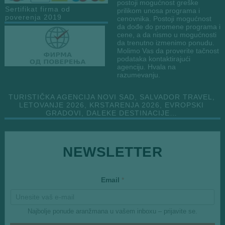
postoji mogućnost greške
Sertifikat firma od
prilikom unosa programa i
poverenja 2019
cenovnika. Postoji mogućnost
da dođe do promene programa i
cene, a da nismo u mogućnosti
da trenutno izmenimo ponudu.
Molimo Vas da proverite tačnost
podataka kontaktirajući
agenciju. Hvala na
razumevanju.
TURISTIČKA AGENCIJA NOVI SAD, SALVADOR TRAVEL,
LETOVANJE 2026, KRSTARENJA 2026, EVROPSKI
GRADOVI, DALEKE DESTINACIJE…
NEWSLETTER
*
Email
*
E
m
a
i
Najbolje ponude aranžmana u vašem inboxu – prijavite se.
l